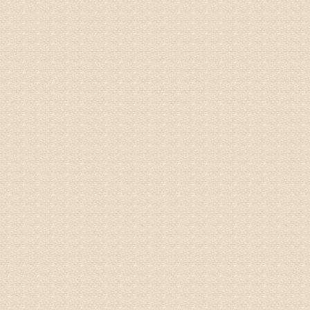
梁断裂，
专家回复
孙主任预约
姓名：王秀
病情描述
专家回复
建议带着
姓名：刘增
病情描述
专家回复
治疗方面
理疗、
由于我院
姓名：浦秀