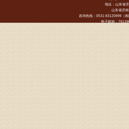
地址：山东省济
山东省济南市
姓名：张文
咨询热线：0531-83120999（南院
病情描述
电子邮箱：791390
专家回复
姓名：张东
病情描述
专家回复
物灌注治
由于你说
来院就诊
姓名：骆玉
病情描述
专家回复
由于来院
姓名：宫庆