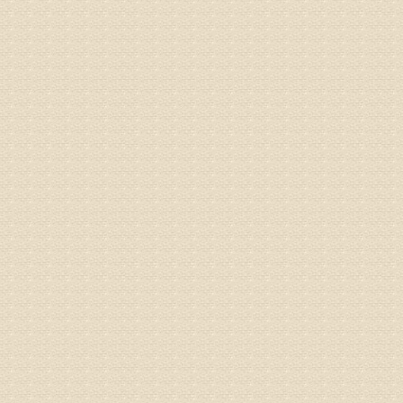
病情描述
专家回复
液，同时
外用、针
姓名：苏强
病情描述
专家回复
的检查，
济南杏林
术，无痛
由于专家
姓名：卢春
病情描述
专家回复
先需要通