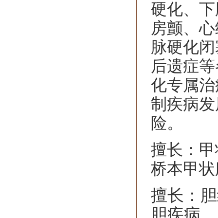
硬化、下
房颤、心
脉硬化闭
后遗症等
化专属治
制疾病发
险。
擅长：甲
桥本甲状
擅长：胆
胆疾病