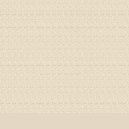
通过上述
来我院就
姓名：杨俊
病情描述
专家回复
你好，膝
失。
该病的成
较严重的
治疗方面
济南杏林
姓名：李娟
病情描述
专家回复
你好，腰