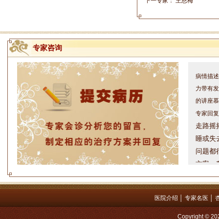
下一专家：
王恩梅
专家咨询
姓名：周仁
病情描述
力带有发
的讲座慕
专家回复
走路摇
睡或失
问题都
方案，
是：XL
姓名：罗高
医院介绍
│
专家名医
│
病情描述
专家回复
Copyright