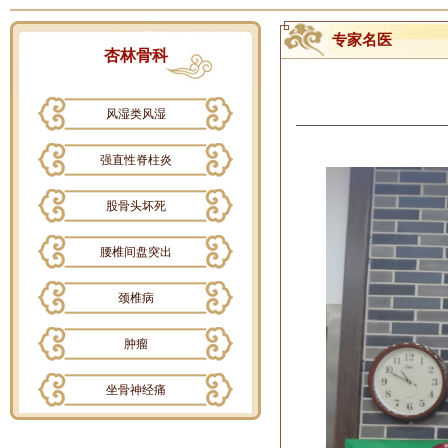
专家名医
杏林骨科
风湿类风湿
强直性脊柱炎
股骨头坏死
腰椎间盘突出
颈椎病
肿瘤
坐骨神经痛