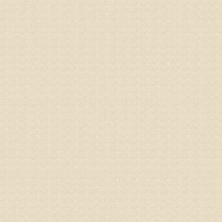
专家回复
电话：053
姓名：刘兴
病情描述
专家回复
院直接检
姓名：齐金
病情描述
都不理想
专家回复
况，不好
姓名：李维
病情描述
专家回复
正骨、针