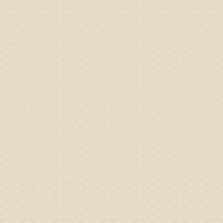
姓名：林保
病情描述
2015
之行右腿
专家回复
姓名：李树
病情描述
专家回复
姓名：蔺善
病情描述
专家回复
1、通过
2、通过
3、通过