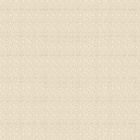
较严重。
院详细咨
姓名：沈元
病情描述
专家回复
你好，从
的。通过
姓名：隗广
病情描述
痛，其它
专家回复
你好，从
底康复需
姓名：彭希
病情描述