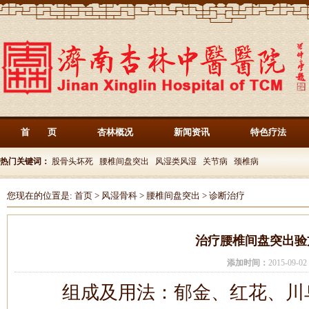
首 页
杏林概况
新闻资讯
特色疗法
热门关键词：
股骨头坏死
腰椎间盘突出
风湿类风湿
关节病
颈椎病
您现在的位置是:
首页
>
风湿骨科
>
腰椎间盘突出
>
诊断治疗
治疗腰椎间盘突出验
添加时间：
2015-09-
组成及用法：郁金、红花、川乌