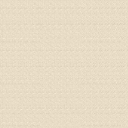
电话：053
姓名：刘兴
病情描述
专家回复
院直接检
姓名：齐金
病情描述
都不理想
专家回复
况，不好
姓名：李维
病情描述
专家回复
正骨、针