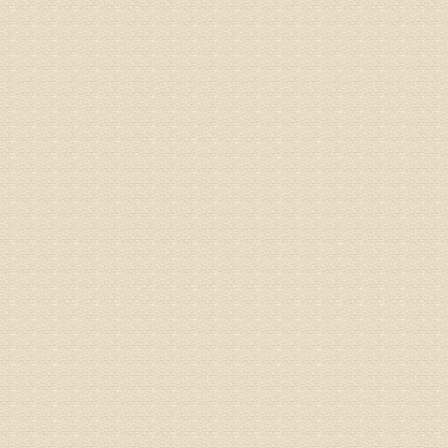
院详细咨
姓名：沈元
病情描述
专家回复
你好，从
的。通过
姓名：隗广
病情描述
痛，其它
专家回复
你好，从
底康复需
姓名：彭希
病情描述
专家回复