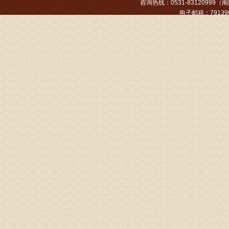
咨询热线：0531-83120999（南院
姓名：张文
电子邮箱：791390
病情描述
专家回复
姓名：张东
病情描述
专家回复
物灌注治
由于你说
来院就诊
姓名：骆玉
病情描述
专家回复
由于来院
姓名：宫庆