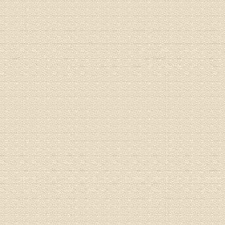
来我院就
姓名：杨俊
病情描述
专家回复
你好，膝
失。
该病的成
较严重的
治疗方面
济南杏林
姓名：李娟
病情描述
专家回复
你好，腰
治疗方面