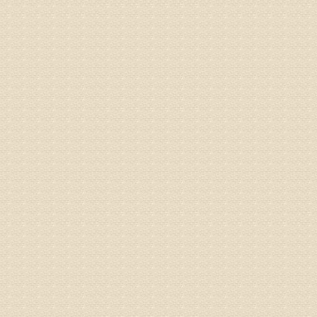
梁断裂，
专家回复
孙主任预约
姓名：王秀
病情描述
专家回复
建议带着
姓名：刘增
病情描述
专家回复
治疗方面
理疗、
由于我院
姓名：浦秀
病情描述