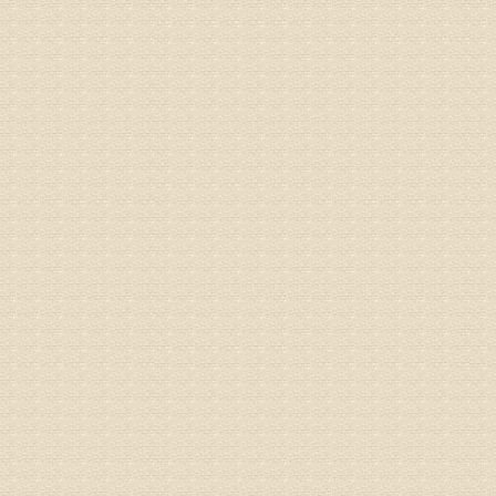
病情描述
专家回复
液，同时
外用、针
姓名：苏强
病情描述
专家回复
的检查，
济南杏林
术，无痛
由于专家
姓名：卢春
病情描述
专家回复
先需要通
同时，还