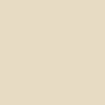
身调理相
专家咨询预
姓名：高春
病情描述
专家回复
你好，颈
证施治才
因专家号
姓名：周仁
病情描述
专家回复
走路摇
睡或失
问题都
方案，