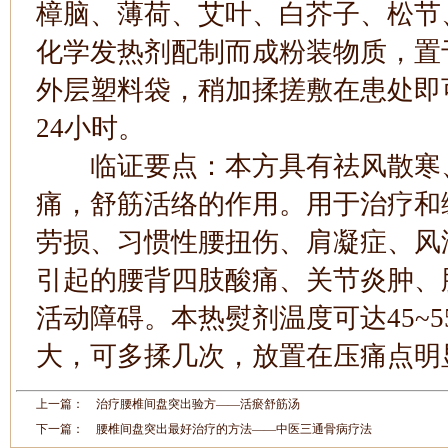
樟脑、薄荷、艾叶、白芥子、松节
化学发热剂配制而成粉装物质，置
外层塑料袋，稍加揉搓敷在患处即
24小时。
临证要点：本方具有祛风散寒、
痛，舒筋活络的作用。用于治疗和
劳损、习惯性腰扭伤、肩凝症、风
引起的腰背四肢酸痛、关节炎肿、
活动障碍。本热熨剂温度可达45~5
大，可多揉几次，放置在压痛点明
上一篇：
治疗腰椎间盘突出验方——活瘀舒筋汤
下一篇：
腰椎间盘突出最好治疗的方法——中医三通骨病疗法