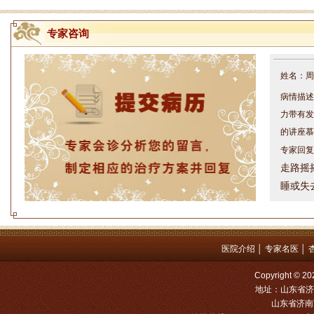
专家咨询
姓名：周仁
病情描述
力带有发
的讲座慕
专家回复
走路摇
睡或失
问题都
方案，
是：XL
医院介绍
│
专家名医
│
姓名：罗高
Copyright
病情描述
地址：山东省济
专家回复
山东省济南市