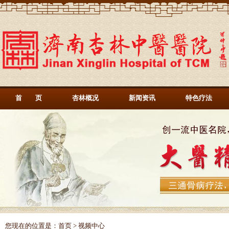
首 页
杏林概况
新闻资讯
特色疗法
您现在的位置是：
首页
> 视频中心