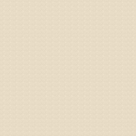
姓名：苏强
病情描述
专家回复
的检查，
济南杏林
术，无痛
由于专家
姓名：卢春
病情描述
专家回复
先需要通
同时，还
突出的真
由于我院
姓名：李女