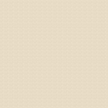
病情描述
专家回复
姓名：刘昌
病情描述
专家回复
何？
治疗方面
理疗、
由于我院
姓名：李东
病情描述
梁断裂，
专家回复
孙主任预约
姓名：王秀