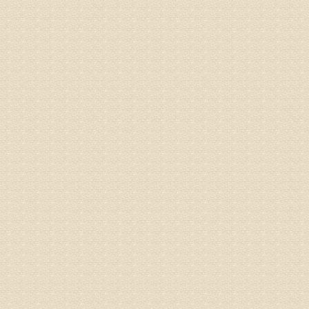
姓名：张东
病情描述
专家回复
物灌注治
由于你说
来院就诊
姓名：骆玉
病情描述
专家回复
由于来院
姓名：宫庆
病情描述
专家回复
液，同时
外用、针