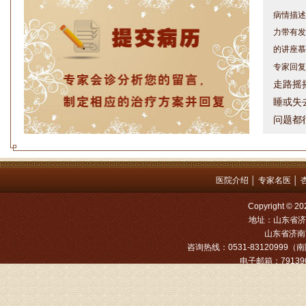
病情描述
力带有发
的讲座慕
专家回复
走路摇
睡或失
问题都
方案，
是：XL
姓名：罗高
医院介绍
│
专家名医
│
病情描述
Copyright
专家回复
地址：山东省济
山东省济南市
姓名：张文
咨询热线：0531-83120999（南院
电子邮箱：791390
病情描述
专家回复