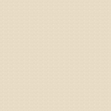
病情描述
专家回复
你好，颈
证施治才
因专家号
姓名：周仁
病情描述
专家回复
走路摇
睡或失
问题都
方案，
是：XL