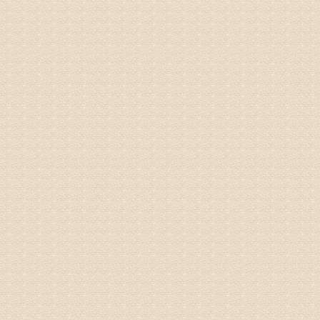
专家回复
院直接检
姓名：齐金
病情描述
都不理想
专家回复
况，不好
姓名：李维
病情描述
专家回复
正骨、针
姓名：林保
病情描述
2015
之行右腿