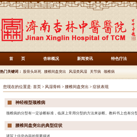
首 页
杏林概况
新闻资讯
特色疗法
热门关键词：
股骨头坏死
腰椎间盘突出
风湿类风湿
关节病
颈椎病
您现在的位置是:
首页
>
风湿骨科
>
腰椎间盘突出
>
症状表现
神经根型颈椎病
颈椎病的分型有一定诊断标准，临床上常用分型的方法来诊断。教科书上也有分型
腰椎间盘突出的典型症状
请写上信息内容的简要描述