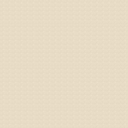
专家回复
你好，从
的。通过
姓名：隗广
病情描述
痛，其它
专家回复
你好，从
底康复需
姓名：彭希
病情描述
专家回复
电话：053
姓名：刘兴
病情描述