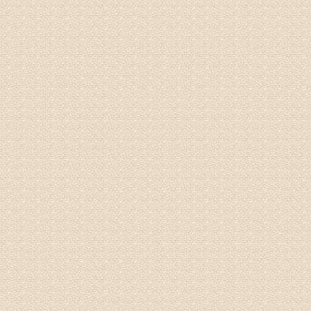
专家回复
姓名：李树
病情描述
专家回复
姓名：蔺善
病情描述
专家回复
1、通过
2、通过
3、通过
通过上述
来我院就
姓名：杨俊
病情描述