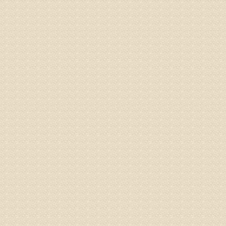
专家回复
你好，膝
失。
该病的成
较严重的
治疗方面
济南杏林
姓名：李娟
病情描述
专家回复
你好，腰
治疗方面
身调理相
专家咨询预
姓名：高春