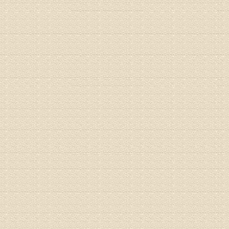
病情描述
专家回复
建议带着
姓名：刘增
病情描述
专家回复
治疗方面
理疗、
由于我院
姓名：浦秀
病情描述
气，一点
专家回复
来诊请提
姓名：李玉