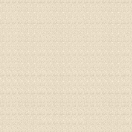
况，不好
姓名：李维
病情描述
专家回复
正骨、针
姓名：林保
病情描述
2015
之行右腿
专家回复
姓名：李树
病情描述
专家回复
姓名：蔺善