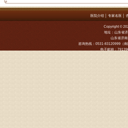
方案，
是：XL
医院介绍
│
专家名医
│
姓名：罗高
Copyright
病情描述
地址：山东省济
山东省济南市
专家回复
咨询热线：0531-83120999（南院
电子邮箱：791390
姓名：张文
病情描述
专家回复
姓名：张东
病情描述
专家回复
物灌注治
由于你说
来院就诊