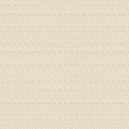
姓名：骆玉
病情描述
专家回复
由于来院
姓名：宫庆
病情描述
专家回复
液，同时
外用、针
姓名：苏强
病情描述
专家回复
的检查，
济南杏林
术，无痛