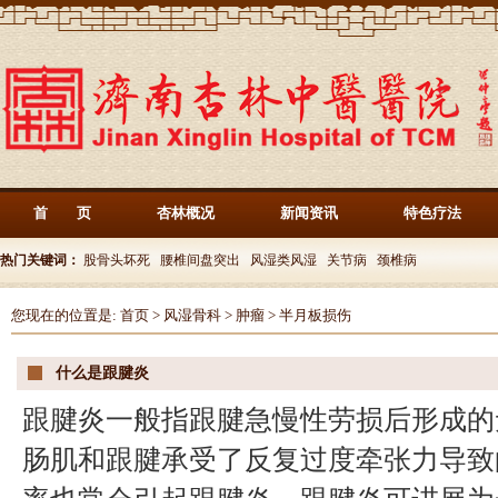
首 页
杏林概况
新闻资讯
特色疗法
热门关键词：
股骨头坏死
腰椎间盘突出
风湿类风湿
关节病
颈椎病
您现在的位置是:
首页
>
风湿骨科
>
肿瘤
>
半月板损伤
什么是跟腱炎
跟腱炎一般指跟腱急慢性劳损后形成的
肠肌和跟腱承受了反复过度牵张力导致