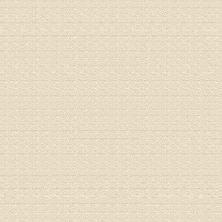
专家回复
你好，从
底康复需
姓名：彭希
病情描述
专家回复
电话：053
姓名：刘兴
病情描述
专家回复
院直接检
姓名：齐金
病情描述
都不理想
专家回复