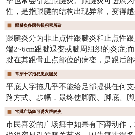
率也常会引起跟腱炎。跟腱炎可进展为
性，是指跟腱的结构出现异常，变得越
跟腱炎多因劳损积累所致
跟腱炎分为非止点性跟腱炎和止点性跟
端2~6cm跟腱退变或腱周组织的炎症
腱在其跟骨止点部位的病变，是跟后部
常穿十字拖易患跟腱炎
平底人字拖几乎不能给足部提供任何支
路方式、步幅，最终使脚跟、脚底、脚
常跳广场舞可诱发跟腱炎
市民喜爱的广场舞中如果有下蹲动作，