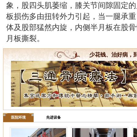
象，股四头肌萎缩，膝关节间隙固定的
板损伤多由扭转外力引起，当一腿承重
体及股部猛然内旋，内侧半月板在股骨
月板撕裂。
少花钱、治好病，
医院环境
先进设备