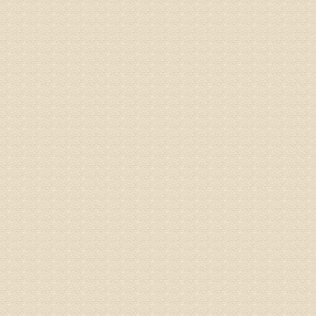
病情描述
专家回复
1、通过
2、通过
3、通过
通过上述
来我院就
姓名：杨俊
病情描述
专家回复
你好，膝
失。
该病的成
较严重的
治疗方面
济南杏林