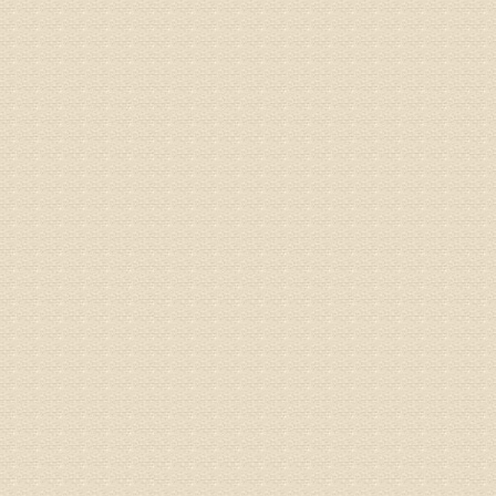
疗，具体
姓名：郝义
病情描述
专家回复
较严重。
院详细咨
姓名：沈元
病情描述
专家回复
你好，从
的。通过
姓名：隗广
病情描述
痛，其它