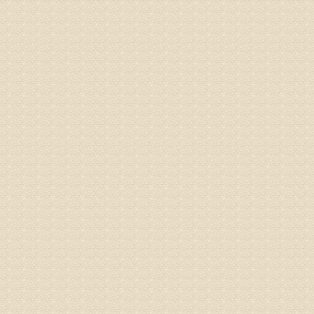
病情描述
2015
之行右腿
专家回复
姓名：李树
病情描述
专家回复
姓名：蔺善
病情描述
专家回复
1、通过
2、通过
3、通过
通过上述
来我院就