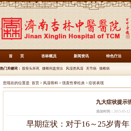
首 页
杏林概况
新闻资讯
特色疗法
热门关键词：
股骨头坏死
腰椎间盘突出
风湿类风湿
关节病
颈椎病
您现在的位置是:
首页
>
风湿骨科
>
强直性脊柱炎
>
症状表现
九大症状提示
添加时间：
2015-05-
早期症状：对于16～25岁青年