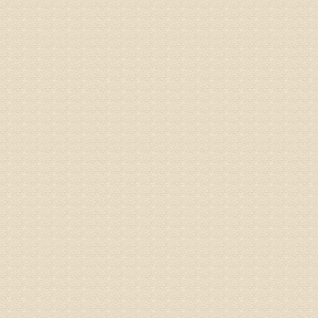
姓名：杨俊
病情描述
专家回复
你好，膝
失。
该病的成
较严重的
治疗方面
济南杏林
姓名：李娟
病情描述
专家回复
你好，腰
治疗方面
身调理相
专家咨询预