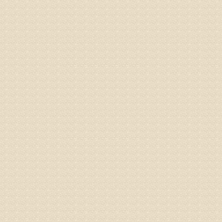
姓名：沈元
病情描述
专家回复
你好，从
的。通过
姓名：隗广
病情描述
痛，其它
专家回复
你好，从
底康复需
姓名：彭希
病情描述
专家回复
电话：053