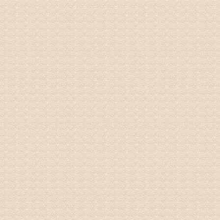
液，同时
外用、针
姓名：苏强
病情描述
专家回复
的检查，
济南杏林
术，无痛
由于专家
姓名：卢春
病情描述
专家回复
先需要通
同时，还
突出的真
由于我院