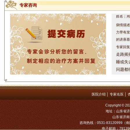
专家咨询
姓名：周仁
病情描述
力带有发
的讲座慕
专家回复
走路摇
睡或失
问题都
方案，
是：XL
姓名：罗高
医院介绍
│
专家名医
│
病情描述
Copyright
专家回复
地址：山东省济
山东省济南市
姓名：张文
咨询热线：0531-83120999（南院
电子邮箱：791390