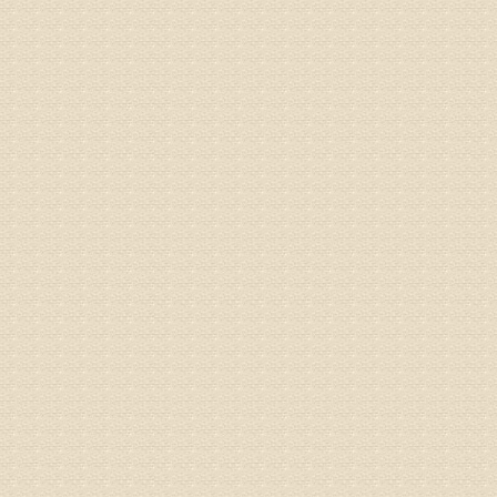
姓名：刘兴
病情描述
专家回复
院直接检
姓名：齐金
病情描述
都不理想
专家回复
况，不好
姓名：李维
病情描述
专家回复
正骨、针
姓名：林保