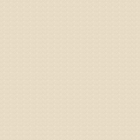
姓名：李女
病情描述
专家回复
姓名：刘昌
病情描述
专家回复
何？
治疗方面
理疗、
由于我院
姓名：李东
病情描述
梁断裂，
专家回复