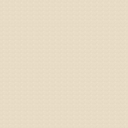
病情描述
专家回复
液，同时
外用、针
姓名：苏强
病情描述
专家回复
的检查，
济南杏林
术，无痛
由于专家
姓名：卢春
病情描述
专家回复
先需要通
同时，还