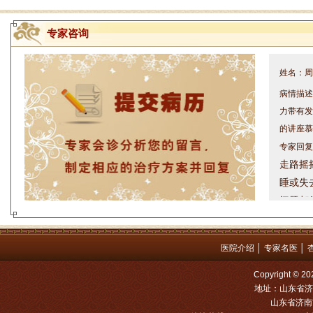
专家咨询
姓名：周仁
病情描述
力带有发
的讲座慕
专家回复
走路摇
睡或失
问题都
方案，
是：XL
医院介绍
│
专家名医
│
姓名：罗高
Copyright
病情描述
地址：山东省济
专家回复
山东省济南市