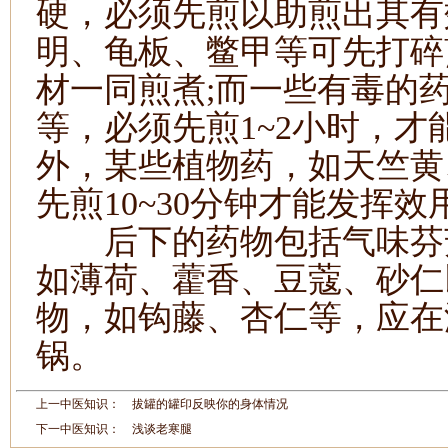
硬，必须先煎以助煎出其有
明、龟板、鳖甲等可先打碎
材一同煎煮
;
而一些有毒的
等，必须先煎
1~2
小时，才
外，某些植物药，如天竺黄
先煎
10~30
分钟才能发挥效
后下的药物包括气味芬芳
如薄荷、藿香、豆蔻、砂仁
物，如钩藤、杏仁等，应在
锅。
上一中医知识：
拔罐的罐印反映你的身体情况
下一中医知识：
浅谈老寒腿