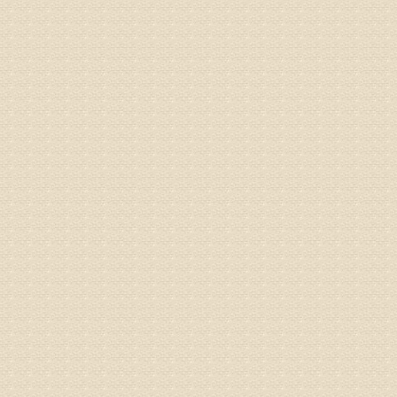
院详细咨
姓名：沈元
病情描述
专家回复
你好，从
的。通过
姓名：隗广
病情描述
痛，其它
专家回复
你好，从
底康复需
姓名：彭希
病情描述
专家回复