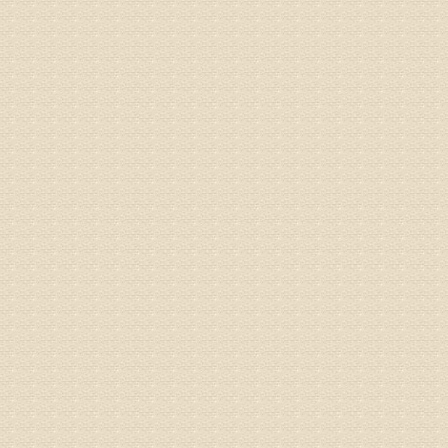
电话：053
姓名：刘兴
病情描述
专家回复
院直接检
姓名：齐金
病情描述
都不理想
专家回复
况，不好
姓名：李维
病情描述
专家回复
正骨、针