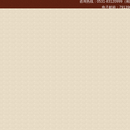
咨询热线：0531-83120999（南院
姓名：张文
电子邮箱：791390
病情描述
专家回复
姓名：张东
病情描述
专家回复
物灌注治
由于你说
来院就诊
姓名：骆玉
病情描述
专家回复
由于来院
姓名：宫庆