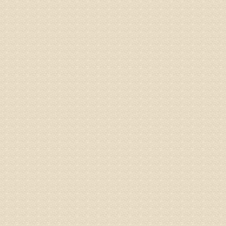
突出的真
由于我院
姓名：李女
病情描述
专家回复
姓名：刘昌
病情描述
专家回复
何？
治疗方面
理疗、
由于我院
姓名：李东
病情描述
梁断裂，