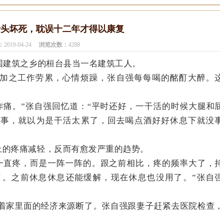
骨头坏死，耽误十二年才得以康复
：
2019-04-24
浏览次数：
4288
国建筑之乡的桓台县当一名建筑工人。
加之工作劳累，心情烦躁，张自强每每喝的酩酊大醉。
。
作痛。”张自强回忆道：“平时还好，一干活的时候大腿和
回事，就以为是干活太累了，回去喝点酒好好休息下就没
上的疼痛减轻，反而有愈发严重的趋势。
一直疼，而是一阵一阵的。跟之前相比，疼的频率大了，
了。之前休息休息还能缓解，现在休息也没用了。”张自
着家里面的经济来源断了。张自强跟妻子赶紧去医院检查