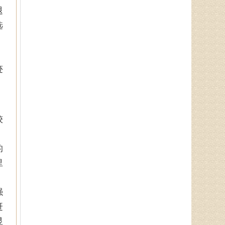
退
郭通道
选
中医专家，首届国医大师言传
身教，主治病种：擅长治疗眩晕
，
症、焦虑症、抑郁症、失眠多梦、
脾胃病、消化不良．．．
迹
于锁库
从事男科临床工作10余年，主
较
要从事前列腺炎、性功能障碍（阳
痿、早泄）等男科病症的中西医治
疗及理论研究．．．
的
里
孙海岗
强
济南杏林中医医院院长、副主
任中医师、蔺氏三通正骨术非遗传
赶
承人、山东神州中医药研究所所
显
长、山东省老年医．．．