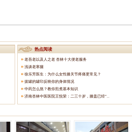
热点阅读
老吾老以及人之老 杏林十大便老服务
浅谈老寒腿
徐乐芳医生：为什么女性膝关节疼痛更常见？
拔罐的罐印反映你的身体情况
中药怎么熬？教你煎煮基本知识
济南杏林中医医院王悦荣：二三十岁，膝盖已经“...