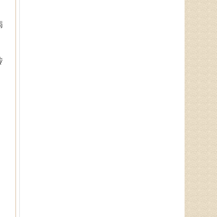
病
徐乐芳
中医副主任医师、骨病、风湿
病专家、中医妇科专家、山东省中
传
医学会风湿骨病专业委员会委员、
山东中医药学会．．．
杨润河
副主任中医师、济南市名中医
专家，擅长治疗颈肩腰腿痛：疼痛
麻木型颈椎病、眩晕型颈椎病、四
肢沉重型颈椎病．．．
李莹莹
主治医生、御医传人、健康管
理师，主治病种：1、微循环调