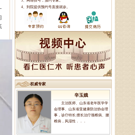
3、网络挂号，预约专家。
副主任中医师、济南市名中医
4、到院提供预约号直接就诊。
一
专家，擅长治疗颈肩腰腿痛：疼痛
间
麻木型颈椎病、眩晕型颈椎病、四
肢沉重型颈椎病．．．
底
李莹莹
主治医生、御医传人、健康管
理师，主治病种：1、微循环调
理：包括疲倦乏力、无食欲、消化
不良、便溏便秘、．．．
权威专家
辛玉娥
主治医师、山东省老年医学学
会理事、山东省亚健康防治协会理
事，诊疗特长:擅长治疗颈椎病、腰
椎病，风湿性．．．