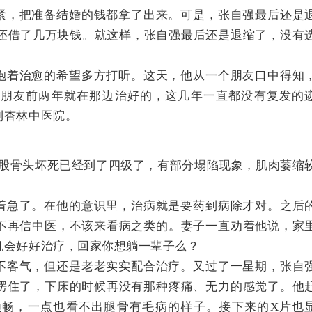
紧，把准备结婚的钱都拿了出来。可是，张自强最后还是
，还借了几万块钱。就这样，张自强最后还是退缩了，没有
抱着治愈的希望多方打听。这天，他从一个朋友口中得知
个朋友前两年就在那边治好的，这几年一直都没有复发的
到杏林中医院。
个股骨头坏死已经到了四级了，有部分塌陷现象，肌肉萎缩
着急了。在他的意识里，治病就是要药到病除才对。之后
不再信中医，不该来看病之类的。妻子一直劝着他说，家
机会好好治疗，回家你想躺一辈子么？
不客气，但还是老老实实配合治疗。又过了一星期，张自
愣住了，下床的时候再没有那种疼痛、无力的感觉了。他
顺畅，一点也看不出腿骨有毛病的样子。接下来的X片也