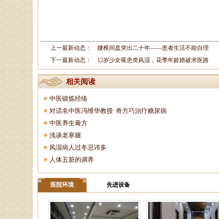
上一最新动态：
腰椎间盘突出二十年——患者生活不能自理
下一最新动态：
12岁少女罹患类风湿，花季年龄踏破求医路
相关阅读
中医锻炼经络
对话名中医冯维华教授 奇方巧治疗糖尿病
中医养生膏方
浅谈老寒腿
风湿病人过冬忌讳多
人体五脏的调养
医院环境
先进设备