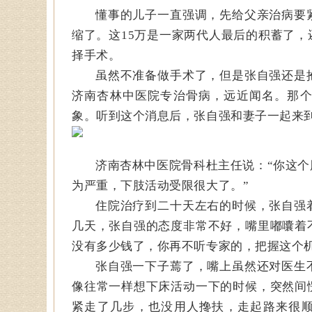
懂事的儿子一直强调，先给父亲治病要
缩了。这15万是一家两代人最后的积蓄了
择手术。
虽然不准备做手术了，但是张自强还是
济南杏林中医院专治骨病，远近闻名。那
象。听到这个消息后，张自强和妻子一起来
济南杏林中医院骨科杜主任说：“你这
为严重，下肢活动受限很大了。”
住院治疗到二十天左右的时候，张自强
几天，张自强的态度非常不好，嘴里嘟囔着
没有多少钱了，你再不听专家的，把握这个
张自强一下子蔫了，嘴上虽然还对医生
像往常一样想下床活动一下的时候，突然间
紧走了几步，也没用人搀扶，走起路来很