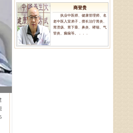
商登贵
执业中医师、健康管理师、名
老中医入室弟子，擅长治疗胃炎、
胃溃疡、胃下垂、鼻炎、哮喘、气
管炎、癫痫等。．．．
王恩梅
主任医师、山东省老年医学学
会理事、山东省亚健康防治协会理
事，对颈椎病、腰椎病、膝关节
病、股骨头坏死、．．．
陈建锋
建
中医全科主治医师、山东省老
能
年医学学会理事、山东省亚健康防
5
治协会理事，诊疗特点:对于颈椎
病、腰椎病等骨．．．