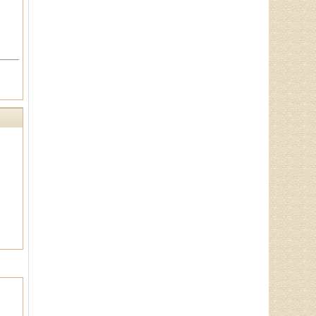
理：包括疲倦乏力、无食欲、消化
不良、便溏便秘、．．．
辛玉娥
主治医师、山东省老年医学学
会理事、山东省亚健康防治协会理
事，诊疗特长:擅长治疗颈椎病、腰
椎病，风湿性．．．
商登贵
执业中医师、健康管理师、名
老中医入室弟子，擅长治疗胃炎、
胃溃疡、胃下垂、鼻炎、哮喘、气
管炎、癫痫等。．．．
王恩梅
主任医师、山东省老年医学学