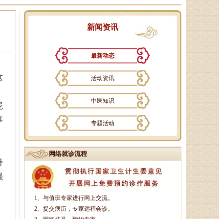
新闻资讯
最新动态
孙海岗
济南杏林中医医院院长、副主
这
活动资讯
任中医师、蔺氏三通正骨术非遗传
承人、山东神州中医药研究所所
中医知识
长、山东省老年医．．．
屁
事
专题活动
徐乐芳
中医副主任医师、骨病、风湿
网络就诊流程
病专家、中医妇科专家、山东省中
持
医学会风湿骨病专业委员会委员、
强
山东中医药学会．．．
1、与值班专家进行网上交流。
，
2、提交病历，专家远程会诊。
杨润河