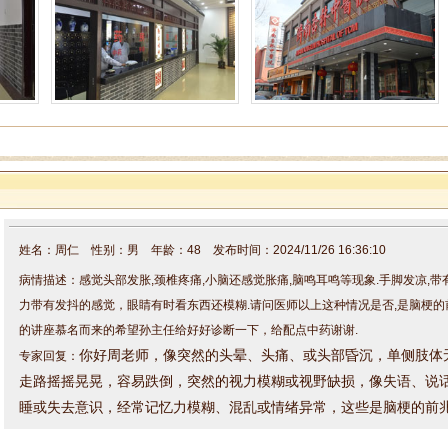
姓名：周仁 性别：男 年龄：48 发布时间：2024/11/26 16:36:10
病情描述：感觉头部发胀,颈椎疼痛,小脑还感觉胀痛,脑鸣耳鸣等现象.手脚发凉,
力带有发抖的感觉，眼睛有时看东西还模糊.请问医师以上这种情况是否,是脑梗的
的讲座慕名而来的希望孙主任给好好诊断一下，给配点中药谢谢.
你好周老师，
像突然的头晕、头痛、或头部昏沉，
单侧肢体
专家回复：
走路摇摇晃晃，容易跌倒，
突然的视力模糊或视野缺损，像
失语、说
睡或失去意识，经常
记忆力模糊、混乱或情绪异常，
这些是脑梗的前
问题都很有可能是颈椎引起的，不用过度紧张，还是建议找孙院长辩
方案，整体给咱调理一下。因为来院就诊的朋友较多，咱来院就诊的