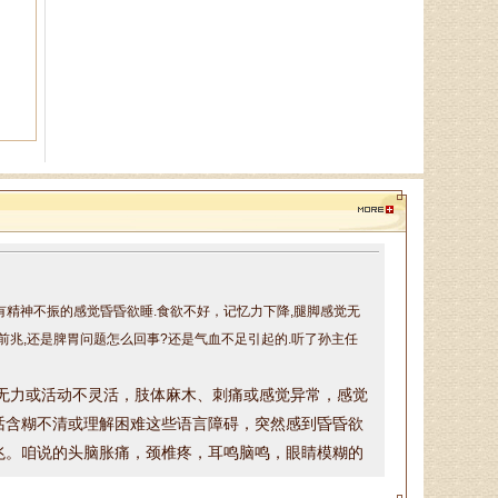
会理事、山东省亚健康防治协会理
事，对颈椎病、腰椎病、膝关节
病、股骨头坏死、．．．
陈建锋
中医全科主治医师、山东省老
年医学学会理事、山东省亚健康防
治协会理事，诊疗特点:对于颈椎
病、腰椎病等骨．．．
带有精神不振的感觉昏昏欲睡.食欲不好，记忆力下降,腿脚感觉无
郭通道
前兆,还是脾胃问题怎么回事?还是气血不足引起的.听了孙主任
中医专家，首届国医大师言传
身教，主治病种：擅长治疗眩晕
无力或活动不灵活，
肢体麻木、刺痛或感觉异常，
感觉
症、焦虑症、抑郁症、失眠多梦、
话含糊不清或理解困难这些
语言障碍，
突然感到昏昏欲
脾胃病、消化不良．．．
兆
。咱说的头脑胀痛，颈椎疼，耳鸣脑鸣，眼睛模糊的
证一下，找到真正病因，根据咱的具体情况，制定治疗
话请提前两天预约，可以加微信或打电话预约，微信号
于锁库