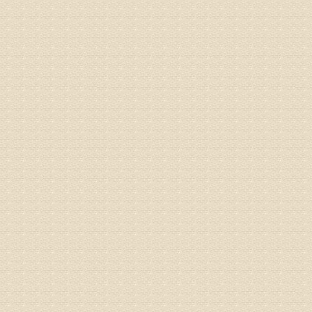
3、通过
通过上述
来我院就
姓名：杨俊
病情描述
专家回复
你好，膝
失。
该病的成
较严重的
治疗方面
济南杏林
姓名：李娟
病情描述
专家回复