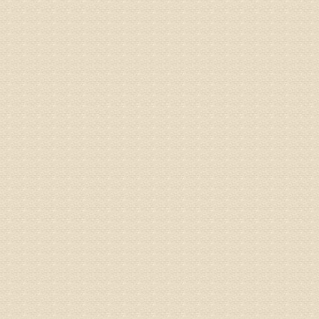
病情描述
梁断裂，
专家回复
孙主任预约
姓名：王秀
病情描述
专家回复
建议带着
姓名：刘增
病情描述
专家回复
治疗方面
理疗、
由于我院