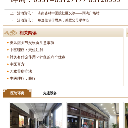
上一活动资讯：
济南杏林中医院社区义诊——雨滴广场站
下一活动资讯：
每逢佳节倍思亲，关爱父母尽孝心
相关阅读
类风湿关节炎饮食注意事项
中医理疗：穴位注射
针灸有什么作用？针灸的六个优点
中医膏方
无敌骨病疗法
中医理疗：脐疗
医院环境
先进设备