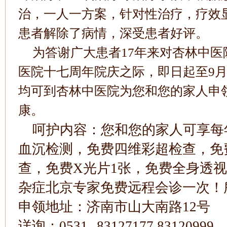
治，一人一方案，针对性治疗，疗效
患者解除了病情，深受患者好评。
为答谢广大患者
17
年来对杏林中医
医院十七周年院庆之际，即日起至
9
均可到杏林中医院为您和您的家人申
康。
呵护内容：您和您的家人可享每
血沉检测，免费四维彩超检查，免
查，免费
X
光片
1
张，免费全身透视
杂症北京专家免费远程会诊一次！
申领地址：济南市山大南路
12
号
详询：
0531--83127177 83120999