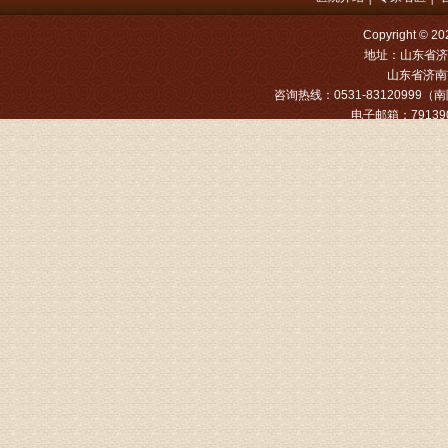
病情描述
专家回复
Copyright
地址：山东省济
山东省济南市
姓名：张文
咨询热线：0531-83120999（南院
病情描述
电子邮箱：791390
专家回复
姓名：张东
病情描述
专家回复
物灌注治
由于你说
来院就诊
姓名：骆玉
病情描述
专家回复
由于来院