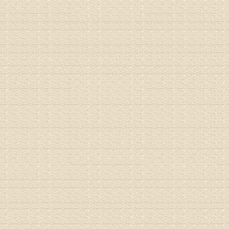
姓名：宫庆
病情描述
专家回复
液，同时
外用、针
姓名：苏强
病情描述
专家回复
的检查，
济南杏林
术，无痛
由于专家
姓名：卢春
病情描述
专家回复