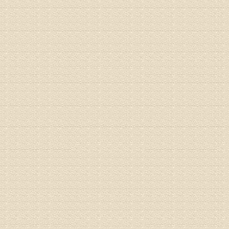
专家回复
较严重。
院详细咨
姓名：沈元
病情描述
专家回复
你好，从
的。通过
姓名：隗广
病情描述
痛，其它
专家回复
你好，从
底康复需
姓名：彭希