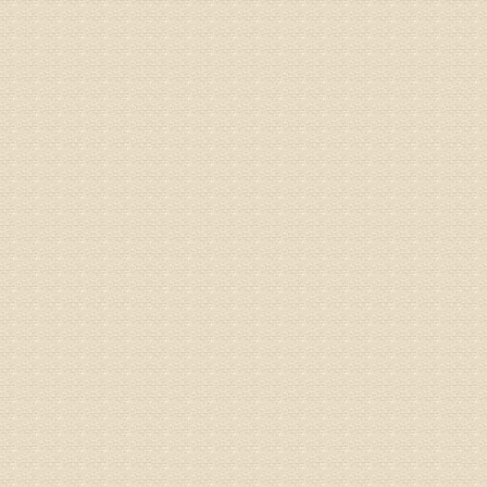
专家回复
正骨、针
姓名：林保
病情描述
2015
之行右腿
专家回复
姓名：李树
病情描述
专家回复
姓名：蔺善
病情描述
专家回复
1、通过
2、通过