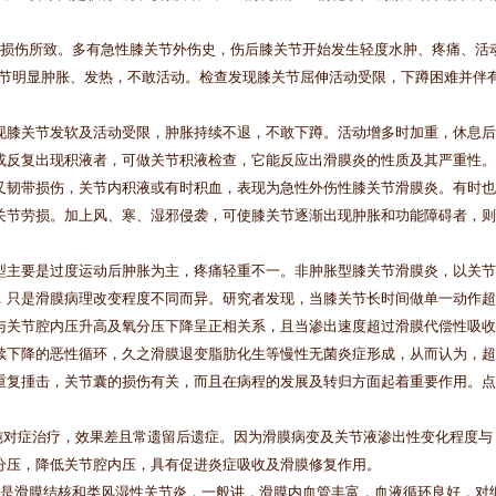
损伤所致。多有急性膝关节外伤史，伤后膝关节开始发生轻度水肿、疼痛、活
关节明显肿胀、发热，不敢活动。检查发现膝关节屈伸活动受限，下蹲困难并伴
膝关节发软及活动受限，肿胀持续不退，不敢下蹲。活动增多时加重，休息后
或反复出现积液者，可做关节积液检查，它能反应出滑膜炎的性质及其严重性。
叉韧带损伤，关节内积液或有时积血，表现为急性外伤性膝关节滑膜炎。有时也
关节劳损。加上风、寒、湿邪侵袭，可使膝关节逐渐出现肿胀和功能障碍者，则
主要是过度运动后肿胀为主，疼痛轻重不一。非肿胀型膝关节滑膜炎，以关节
，只是滑膜病理改变程度不同而异。研究者发现，当膝关节长时间做单一动作超
与关节腔内压升高及氧分压下降呈正相关系，且当渗出速度超过滑膜代偿性吸收
续下降的恶性循环，久之滑膜退变脂肪化生等慢性无菌炎症形成，从而认为，超
重复揰击，关节囊的损伤有关，而且在病程的发展及转归方面起着重要作用。点
对症治疗，效果差且常遗留后遗症。因为滑膜病变及关节液渗出性变化程度与
分压，降低关节腔内压，具有促进炎症吸收及滑膜修复作用。
是滑膜结核和类风湿性关节炎，一般讲，滑膜内血管丰富，血液循环良好，对