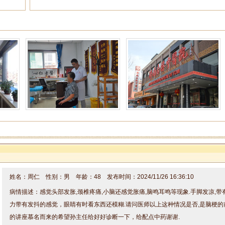
姓名：周仁 性别：男 年龄：48 发布时间：2024/11/26 16:36:10
病情描述：感觉头部发胀,颈椎疼痛,小脑还感觉胀痛,脑鸣耳鸣等现象.手脚发凉,
力带有发抖的感觉，眼睛有时看东西还模糊.请问医师以上这种情况是否,是脑梗的
的讲座慕名而来的希望孙主任给好好诊断一下，给配点中药谢谢.
你好周老师，
像突然的头晕、头痛、或头部昏沉，
单侧肢体
专家回复：