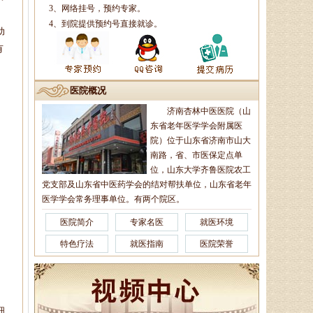
任中医师、蔺氏三通正骨术非遗传
3、网络挂号，预约专家。
承人、山东神州中医药研究所所
4、到院提供预约号直接就诊。
长、山东省老年医．．．
动
有
徐乐芳
医院概况
中医副主任医师、骨病、风湿
济南杏林中医医院（山
病专家、中医妇科专家、山东省中
东省老年医学学会附属医
医学会风湿骨病专业委员会委员、
山东中医药学会．．．
院）位于山东省济南市山大
南路，省、市医保定点单
位，山东大学齐鲁医院农工
党支部及山东省中医药学会的结对帮扶单位，山东省老年
杨润河
医学学会常务理事单位。有两个院区。
副主任中医师、济南市名中医
医院简介
专家名医
就医环境
专家，擅长治疗颈肩腰腿痛：疼痛
麻木型颈椎病、眩晕型颈椎病、四
特色疗法
就医指南
医院荣誉
肢沉重型颈椎病．．．
李莹莹
细