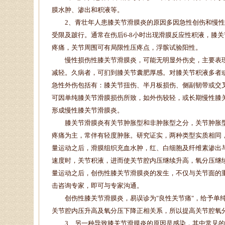
膜水肿、渗出和积液等。
2、青壮年人患膝关节滑膜炎的原因多因急性创伤和慢性
受限及跛行。通常在伤后6-8小时出现滑膜反应性积液，膝
疼痛，关节周围可有局限性压疼点，浮髌试验阳性。
慢性损伤性膝关节滑膜炎，可能无明显外伤史，主要表现
减轻。久病者，可扪到膝关节囊肥厚感。对膝关节积液多者
急性外伤包括有：膝关节扭伤、半月板损伤、侧副韧带或交
可因单纯膝关节滑膜损伤所致，如外伤较轻，或长期慢性膝
形成慢性膝关节滑膜炎。
膝关节滑膜炎有关节肿胀型和非肿胀型之分，关节肿胀型
疼痛为主，常伴有轻度肿胀。研究证实，两种类型实质相同
量运动之后，滑膜组织充血水肿，红、白细胞及纤维素渗出
速度时，关节积液，进而使关节腔内压继续升高，氧分压继
量运动之后，创伤性膝关节滑膜炎的发生，不仅与关节面的
击
咨询专家
，即可与专家沟通。
创伤性膝关节滑膜炎，易误诊为"良性关节痛"，给予单纯
关节腔内压升高及氧分压下降正相关系，所以提高关节腔氧
3、另一种导致膝关节滑膜炎的原因是感染，其中常见的