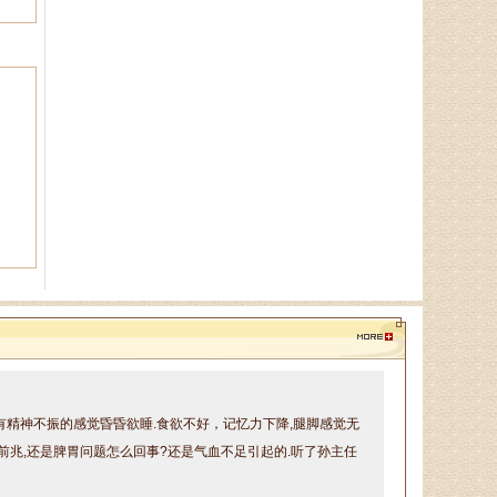
王恩梅
主任医师、山东省老年医学学
会理事、山东省亚健康防治协会理
事，对颈椎病、腰椎病、膝关节
病、股骨头坏死、．．．
陈建锋
中医全科主治医师、山东省老
年医学学会理事、山东省亚健康防
治协会理事，诊疗特点:对于颈椎
病、腰椎病等骨．．．
郭通道
中医专家，首届国医大师言传
带有精神不振的感觉昏昏欲睡.食欲不好，记忆力下降,腿脚感觉无
身教，主治病种：擅长治疗眩晕
症、焦虑症、抑郁症、失眠多梦、
前兆,还是脾胃问题怎么回事?还是气血不足引起的.听了孙主任
脾胃病、消化不良．．．
无力或活动不灵活，
肢体麻木、刺痛或感觉异常，
感觉