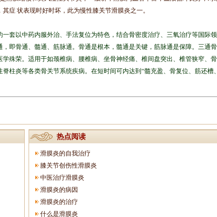
，其症 状表现时好时坏，此为慢性膝关节滑膜炎之一。
一套以中药内服外治、手法复位为特色，结合骨密度治疗、三氧治疗等国际领
通，即骨通、髓通、筋脉通。骨通是根本，髓通是关键，筋脉通是保障。三通骨
医学殊荣。适用于如颈椎病、腰椎病、坐骨神经痛、椎间盘突出、椎管狭窄、骨
性脊柱炎等各类骨关节系统疾病。在短时间可内达到“髓充盈、骨复位、筋还槽
热点阅读
滑膜炎的自我治疗
膝关节创伤性滑膜炎
中医治疗滑膜炎
滑膜炎的病因
滑膜炎的治疗
什么是滑膜炎