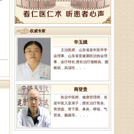
主治医生、御医传人、健康管
理师，主治病种：1、微循环调
理：包括疲倦乏力、无食欲、消化
不良、便溏便秘、．．．
权威专家
辛玉娥
、
主治医师、山东省老年医学学
会理事、山东省亚健康防治协会理
事，诊疗特长:擅长治疗颈椎病、腰
椎病，风湿性．．．
商登贵
执业中医师、健康管理师、名
老中医入室弟子，擅长治疗胃炎、
胃溃疡、胃下垂、鼻炎、哮喘、气
管炎、癫痫等。．．．