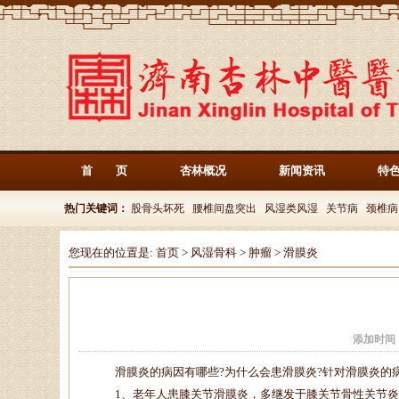
首 页
杏林概况
新闻资讯
特
热门关键词：
股骨头坏死
腰椎间盘突出
风湿类风湿
关节病
颈椎病
您现在的位置是:
首页
>
风湿骨科
>
肿瘤
>
滑膜炎
添加时间
滑膜炎的病因有哪些?为什么会患滑膜炎?针对滑膜炎的病
1、老年人患膝关节滑膜炎，多继发于膝关节骨性关节炎