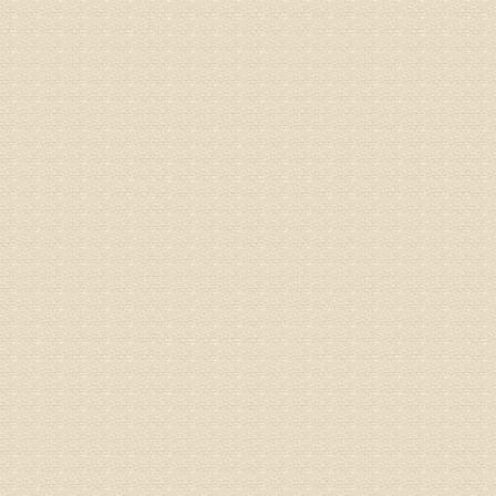
姓名：苏强
病情描述
专家回复
的检查，
济南杏林
术，无痛
由于专家
姓名：卢春
病情描述
专家回复
先需要通
同时，还
突出的真
由于我院
姓名：李女