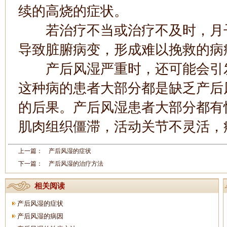
续的高烧的症状。
若治疗不当或治疗不及时，月子
导致脏腑病变，形成难以挽救的病
产后风湿严重时，还可能会引发
这种病的患者大部分都是缺乏产后
的后果。产后风湿患者大部分都有
肌肉组织僵滞，活动关节不灵活，
上一篇：
产后风湿的症状
下一篇：
产后风湿的治疗方法
相关阅读
产后风湿的症状
产后风湿的病因