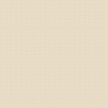
姓名：张东
病情描述
专家回复
物灌注治
由于你说
来院就诊
姓名：骆玉
病情描述
专家回复
由于来院
姓名：宫庆
病情描述
专家回复
液，同时
外用、针