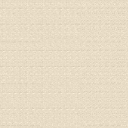
专家回复
你好，从
的。通过
姓名：隗广
病情描述
痛，其它
专家回复
你好，从
底康复需
姓名：彭希
病情描述
专家回复
电话：053
姓名：刘兴
病情描述