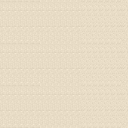
病情描述
专家回复
的放射性
姓名：邱凤
病情描述
专家回复
疗，具体
姓名：郝义
病情描述
专家回复
较严重。
院详细咨
姓名：沈元
病情描述