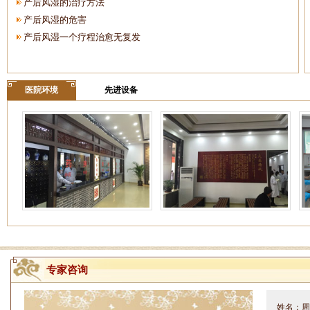
产后风湿的治疗方法
产后风湿的危害
产后风湿一个疗程治愈无复发
医院环境
先进设备
专家咨询
姓名：周仁