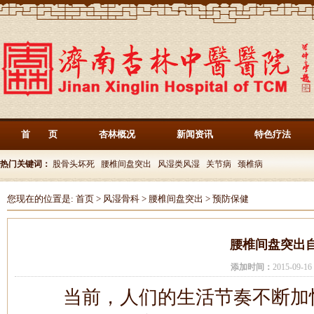
首 页
杏林概况
新闻资讯
特色疗法
热门关键词：
股骨头坏死
腰椎间盘突出
风湿类风湿
关节病
颈椎病
您现在的位置是:
首页
>
风湿骨科
>
腰椎间盘突出
>
预防保健
腰椎间盘突出
添加时间：
2015-09-
当前，人们的生活节奏不断加快