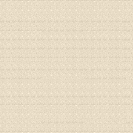
电话：053
姓名：刘兴
病情描述
专家回复
院直接检
姓名：齐金
病情描述
都不理想
专家回复
况，不好
姓名：李维
病情描述
专家回复
正骨、针