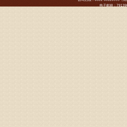
姓名：张文
电子邮箱：791390
病情描述
专家回复
姓名：张东
病情描述
专家回复
物灌注治
由于你说
来院就诊
姓名：骆玉
病情描述
专家回复
由于来院
姓名：宫庆
病情描述