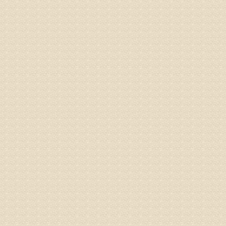
突出的真
由于我院
姓名：李女
病情描述
专家回复
姓名：刘昌
病情描述
专家回复
何？
治疗方面
理疗、
由于我院
姓名：李东
病情描述
梁断裂，