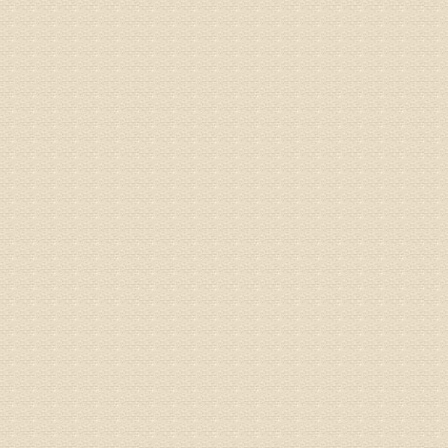
专家回复
液，同时
外用、针
姓名：苏强
病情描述
专家回复
的检查，
济南杏林
术，无痛
由于专家
姓名：卢春
病情描述
专家回复
先需要通
同时，还