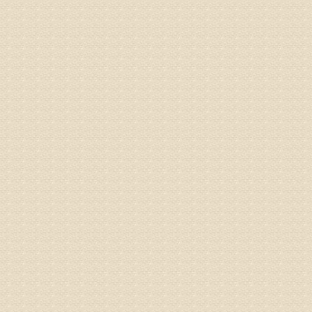
姓名：林保
病情描述
2015
之行右腿
专家回复
姓名：李树
病情描述
专家回复
姓名：蔺善
病情描述
专家回复
1、通过
2、通过
3、通过
通过上述
来我院就