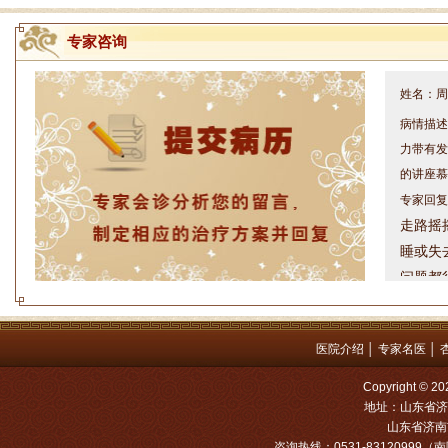
专家咨询
姓名：周仁
病情描述
力带有发
的讲座慕
专家回复
走路摇
睡或失
问题都
方案，
是：XL
医院介绍
│
专家名医
│
姓名：罗高
病情描述
Copyright
地址：山东省济
专家回复
山东省济南市
咨询热线：0531-83120999（南院