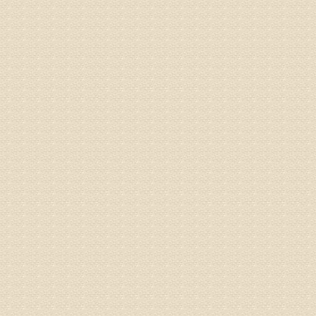
专家回复
孙主任预约
姓名：王秀
病情描述
专家回复
建议带着
姓名：刘增
病情描述
专家回复
治疗方面
理疗、
由于我院
姓名：浦秀
病情描述
气，一点