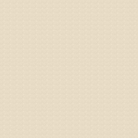
1、通过
2、通过
3、通过
通过上述
来我院就
姓名：杨俊
病情描述
专家回复
你好，膝
失。
该病的成
较严重的
治疗方面
济南杏林
姓名：李娟