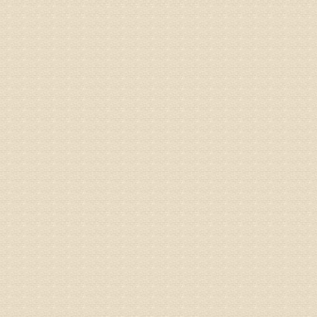
病情描述
专家回复
先需要通
同时，还
突出的真
由于我院
姓名：李女
病情描述
专家回复
姓名：刘昌
病情描述
专家回复
何？
治疗方面
理疗、
由于我院