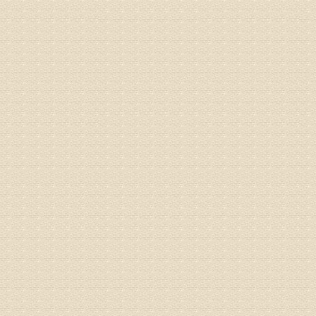
专家回复
由于来院
姓名：宫庆
病情描述
专家回复
液，同时
外用、针
姓名：苏强
病情描述
专家回复
的检查，
济南杏林
术，无痛
由于专家
姓名：卢春