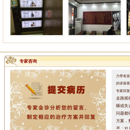
姓名：周仁
专家咨询
病情描述
力带有发
的讲座慕
专家回复
走路摇
睡或失
问题都
方案，
是：XL