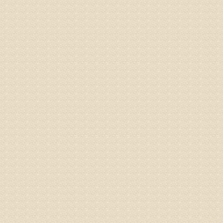
姓名：彭希
病情描述
专家回复
电话：053
姓名：刘兴
病情描述
专家回复
院直接检
姓名：齐金
病情描述
都不理想
专家回复
况，不好