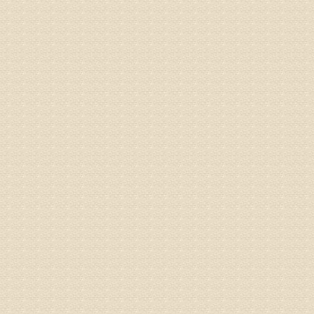
姓名：郝义
病情描述
专家回复
较严重。
院详细咨
姓名：沈元
病情描述
专家回复
你好，从
的。通过
姓名：隗广
病情描述
痛，其它
专家回复
你好，从
底康复需