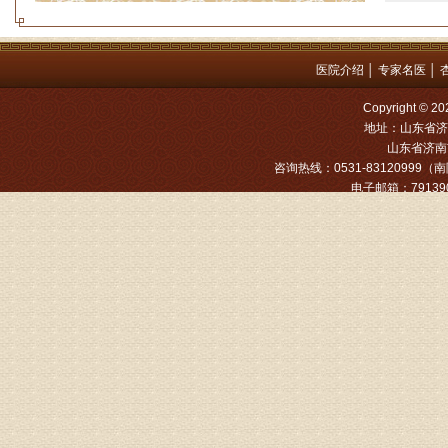
姓名：罗高
病情描述
医院介绍
│
专家名医
│
专家回复
Copyright
姓名：张文
地址：山东省济
山东省济南市
病情描述
咨询热线：0531-83120999（南院
专家回复
电子邮箱：791390
姓名：张东
病情描述
专家回复
物灌注治
由于你说
来院就诊
姓名：骆玉
病情描述