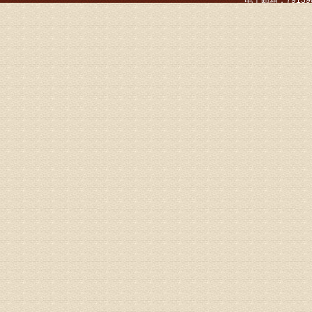
电子邮箱：791390
病情描述
专家回复
姓名：张东
病情描述
专家回复
物灌注治
由于你说
来院就诊
姓名：骆玉
病情描述
专家回复
由于来院
姓名：宫庆
病情描述