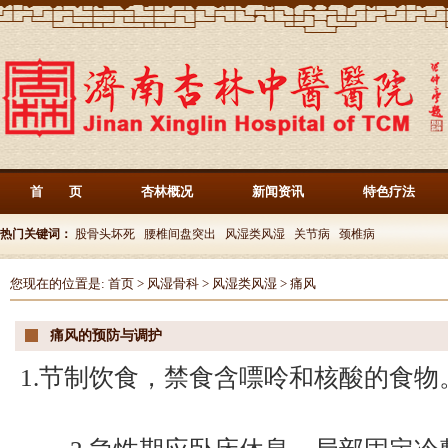
首 页
杏林概况
新闻资讯
特色疗法
热门关键词：
股骨头坏死
腰椎间盘突出
风湿类风湿
关节病
颈椎病
您现在的位置是:
首页
>
风湿骨科
>
风湿类风湿
>
痛风
痛风的预防与调护
1.节制饮食，禁食含嘌呤和核酸的食物