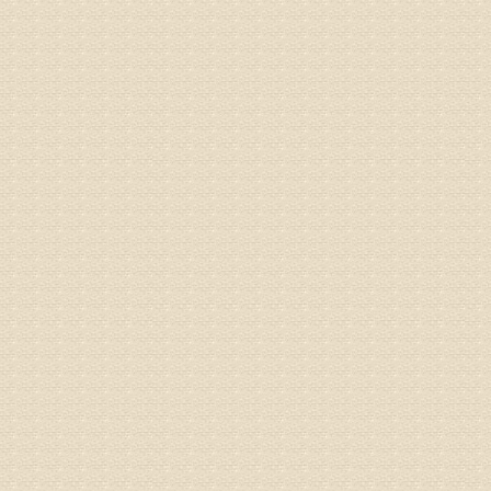
专家回复
液，同时
外用、针
姓名：苏强
病情描述
专家回复
的检查，
济南杏林
术，无痛
由于专家
姓名：卢春
病情描述
专家回复
先需要通
同时，还
突出的真