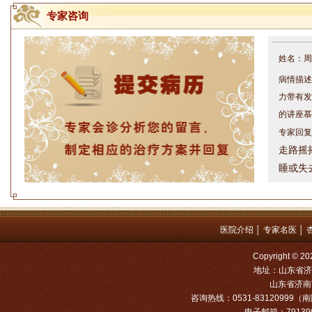
专家咨询
姓名：周仁
病情描述
力带有发
的讲座慕
专家回复
走路摇
睡或失
问题都
方案，
是：XL
医院介绍
│
专家名医
│
姓名：罗高
Copyright
病情描述
地址：山东省济
专家回复
山东省济南市
咨询热线：0531-83120999（南院
姓名：张文