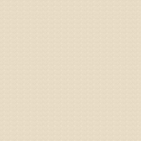
姓名：沈元
病情描述
专家回复
你好，从
的。通过
姓名：隗广
病情描述
痛，其它
专家回复
你好，从
底康复需
姓名：彭希
病情描述
专家回复
电话：053