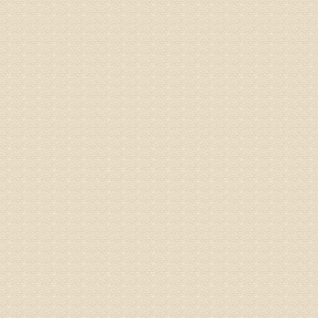
姓名：林保
病情描述
2015
之行右腿
专家回复
姓名：李树
病情描述
专家回复
姓名：蔺善
病情描述
专家回复
1、通过
2、通过
3、通过
通过上述
来我院就