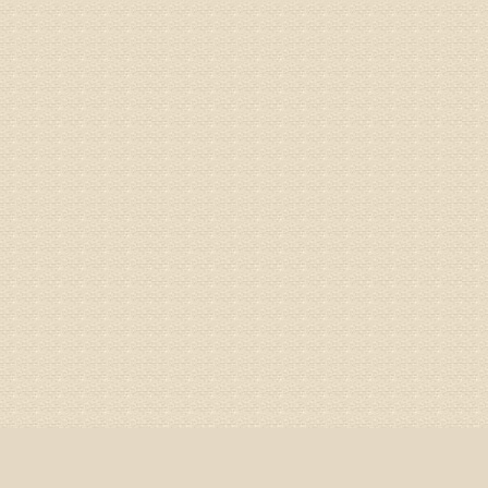
姓名：蔺善
病情描述
专家回复
1、通过
2、通过
3、通过
通过上述
来我院就
姓名：杨俊
病情描述
专家回复
你好，膝
失。
该病的成
较严重的
治疗方面
济南杏林