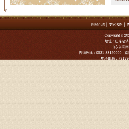
方案，
是：XL
医院介绍
│
专家名医
│
姓名：罗高
Copyright
病情描述
地址：山东省济
专家回复
山东省济南市
咨询热线：0531-83120999（南院
姓名：张文
电子邮箱：791390
病情描述
专家回复
姓名：张东
病情描述
专家回复
物灌注治
由于你说
来院就诊