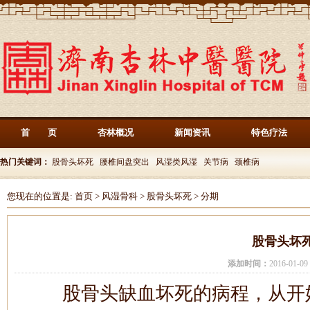
首 页
杏林概况
新闻资讯
特色疗法
热门关键词：
股骨头坏死
腰椎间盘突出
风湿类风湿
关节病
颈椎病
您现在的位置是:
首页
>
风湿骨科
>
股骨头坏死
>
分期
股骨头坏
添加时间：
2016-01-
股骨头缺血坏死的病程，从开始