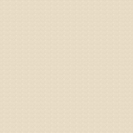
专家回复
疗，具体
姓名：郝义
病情描述
专家回复
较严重。
院详细咨
姓名：沈元
病情描述
专家回复
你好，从
的。通过
姓名：隗广
病情描述