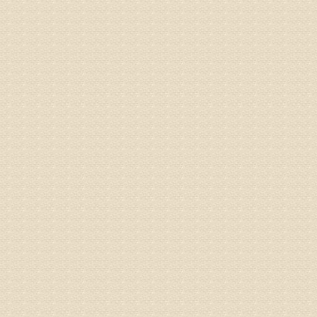
何？
治疗方面
理疗、
由于我院
姓名：李东
病情描述
梁断裂，
专家回复
孙主任预约
姓名：王秀
病情描述
专家回复
建议带着
姓名：刘增
病情描述