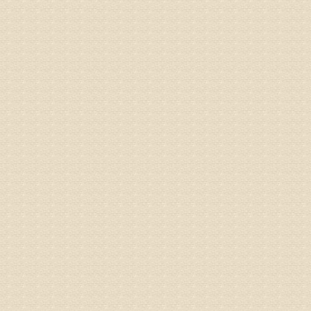
姓名：骆玉
病情描述
专家回复
由于来院
姓名：宫庆
病情描述
专家回复
液，同时
外用、针
姓名：苏强
病情描述
专家回复
的检查，
济南杏林
术，无痛