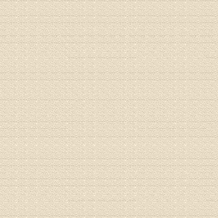
专家回复
况，不好
姓名：李维
病情描述
专家回复
正骨、针
姓名：林保
病情描述
2015
之行右腿
专家回复
姓名：李树
病情描述
专家回复