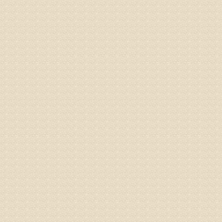
痛，其它
专家回复
你好，从
底康复需
姓名：彭希
病情描述
专家回复
电话：053
姓名：刘兴
病情描述
专家回复
院直接检
姓名：齐金
病情描述
都不理想