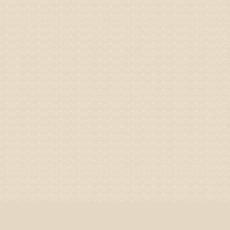
3、通过
通过上述
来我院就
姓名：杨俊
病情描述
专家回复
你好，膝
失。
该病的成
较严重的
治疗方面
济南杏林
姓名：李娟
病情描述
专家回复