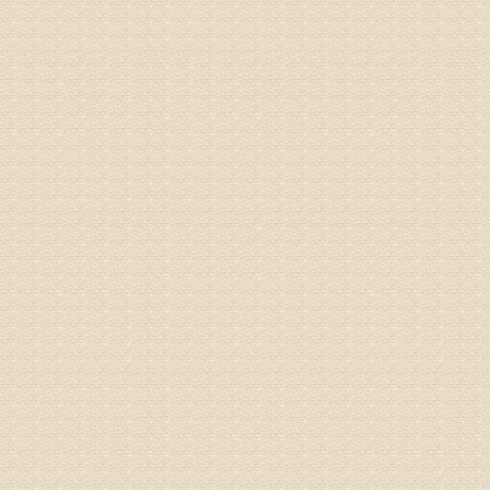
正骨、针
姓名：林保
病情描述
2015
之行右腿
专家回复
姓名：李树
病情描述
专家回复
姓名：蔺善
病情描述
专家回复
1、通过
2、通过