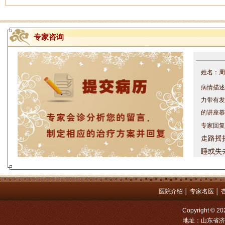
专家咨询
姓名：周仁
病情描述
力带有发
的讲座慕
专家回复
走路摇
睡或失
问题都
方案，
是：XL
医院介绍
│
专家名医
│
姓名：罗高
Copyright
病情描述
地址：山东省济