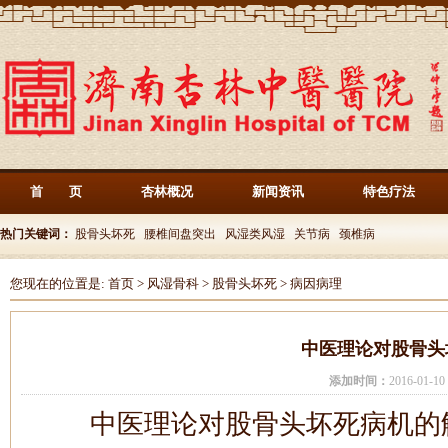
首 页
杏林概况
新闻资讯
特色疗法
热门关键词：
股骨头坏死
腰椎间盘突出
风湿类风湿
关节病
颈椎病
您现在的位置是:
首页
>
风湿骨科
>
股骨头坏死
>
病因病理
中医理论对股骨头
添加时间：
2016-01-
中医理论对股骨头坏死病机的解