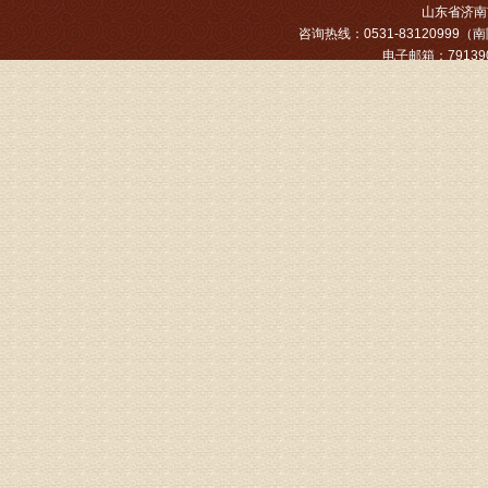
山东省济南市
专家回复
咨询热线：0531-83120999（南院
电子邮箱：791390
姓名：张文
病情描述
专家回复
姓名：张东
病情描述
专家回复
物灌注治
由于你说
来院就诊
姓名：骆玉
病情描述
专家回复
由于来院