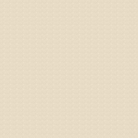
病情描述
气，一点
专家回复
来诊请提
姓名：李玉
病情描述
专家回复
的放射性
姓名：邱凤
病情描述
专家回复
疗，具体
姓名：郝义
病情描述