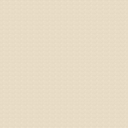
专家回复
较严重。
院详细咨
姓名：沈元
病情描述
专家回复
你好，从
的。通过
姓名：隗广
病情描述
痛，其它
专家回复
你好，从
底康复需
姓名：彭希