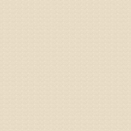
姓名：宫庆
病情描述
专家回复
液，同时
外用、针
姓名：苏强
病情描述
专家回复
的检查，
济南杏林
术，无痛
由于专家
姓名：卢春
病情描述
专家回复