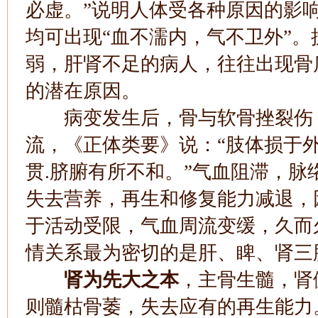
必虚。”说明人体受各种原因的影
均可出现“血不濡内，气不卫外”
弱，肝肾不足的病人，往往出现骨
的潜在原因。
病变发生后，骨与软骨挫裂伤，
流，《正体类要》说：“肢体损于
贯.脐腑有所不和。”气血阻滞，
失去营养，再生和修复能力减退，
于活动受限，气血周流变缓，久而
情关系最为密切的是肝、睥、肾三
肾为先大之本
，主骨生髓，肾
则髓枯骨萎，失去应有的再生能力