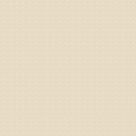
姓名：刘增
病情描述
专家回复
治疗方面
理疗、
由于我院
姓名：浦秀
病情描述
气，一点
专家回复
来诊请提
姓名：李玉
病情描述
专家回复
的放射性