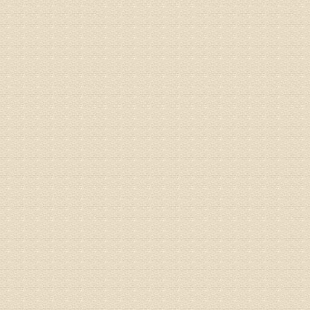
济南杏林
术，无痛
由于专家
姓名：卢春
病情描述
专家回复
先需要通
同时，还
突出的真
由于我院
姓名：李女
病情描述
专家回复
姓名：刘昌