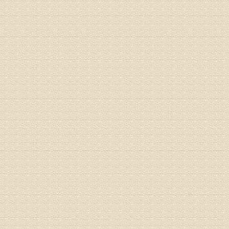
病情描述
都不理想
专家回复
况，不好
姓名：李维
病情描述
专家回复
正骨、针
姓名：林保
病情描述
2015
之行右腿
专家回复
姓名：李树
病情描述