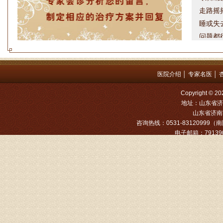
走路摇
睡或失
问题都
方案，
是：XL
医院介绍
│
专家名医
│
姓名：罗高
病情描述
Copyright
地址：山东省济
专家回复
山东省济南市
咨询热线：0531-83120999（南院
姓名：张文
电子邮箱：791390
病情描述
专家回复
姓名：张东
病情描述
专家回复
物灌注治