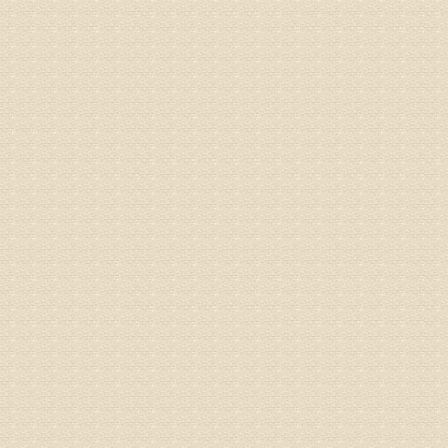
由于你说
来院就诊
姓名：骆玉
病情描述
专家回复
由于来院
姓名：宫庆
病情描述
专家回复
液，同时
外用、针
姓名：苏强
病情描述
专家回复
的检查，