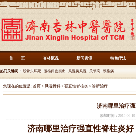
首 页
杏林概况
新闻资讯
特色疗法
热门关键词：
股骨头坏死
腰椎间盘突出
风湿类风湿
关节病
颈椎病
您现在的位置是:
首页
>
风湿骨科
>
强直性脊柱炎
>
诊断治疗
济南哪里治疗强
添加时间：
2015-06-
济南哪里治疗强直性脊柱炎好