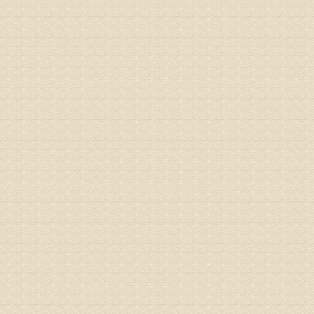
专家回复
姓名：蔺善
病情描述
专家回复
1、通过
2、通过
3、通过
通过上述
来我院就
姓名：杨俊
病情描述
专家回复
你好，膝
失。
该病的成