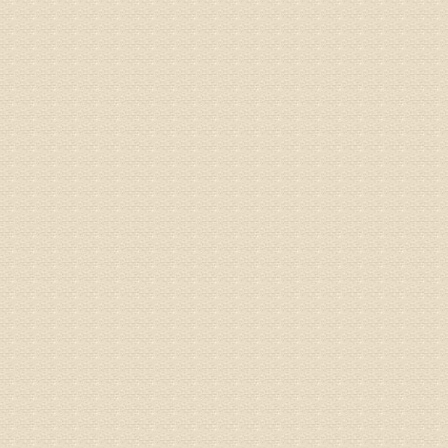
姓名：邱凤
病情描述
专家回复
疗，具体
姓名：郝义
病情描述
专家回复
较严重。
院详细咨
姓名：沈元
病情描述
专家回复
你好，从
的。通过
姓名：隗广