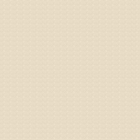
病情描述
专家回复
何？
治疗方面
理疗、
由于我院
姓名：李东
病情描述
梁断裂，
专家回复
孙主任预约
姓名：王秀
病情描述
专家回复
建议带着