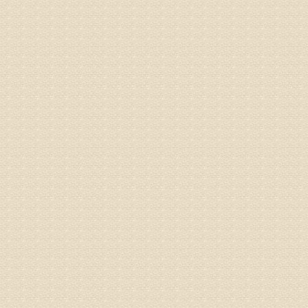
病情描述
痛，其它
专家回复
你好，从
底康复需
姓名：彭希
病情描述
专家回复
电话：053
姓名：刘兴
病情描述
专家回复
院直接检
姓名：齐金