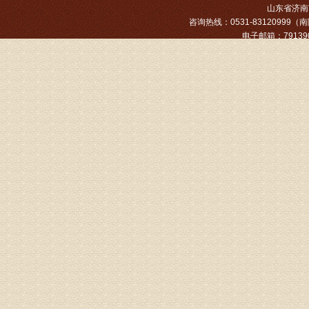
专家回复
山东省济南市
咨询热线：0531-83120999（南院
姓名：张文
电子邮箱：791390
病情描述
专家回复
姓名：张东
病情描述
专家回复
物灌注治
由于你说
来院就诊
姓名：骆玉
病情描述
专家回复
由于来院