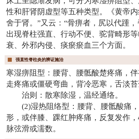
床上呈隐渐发病，可分为寒湿痹阻型、
性和肝肾阴虚型等五种类型。《黄帝内
舍于肾。”又云：“骨痹者，尻以代踵，
出现脊柱强直、行动不便、驼背畸形等
衰、外邪内侵、痰瘀瘀血三个方面。
强直性脊柱炎的辨证施治
寒湿痹阻型：腰背、腰骶酸楚疼痛，伴
走疼痛或僵硬弯曲，背冷恶寒，舌淡苔
治则：散寒除湿，温经通络。
(2)湿热阻络型：腰背、腰骶酸痛，
形，或伴膝、踝红肿疼痛，反复发作，
脉弦滑或濡数。