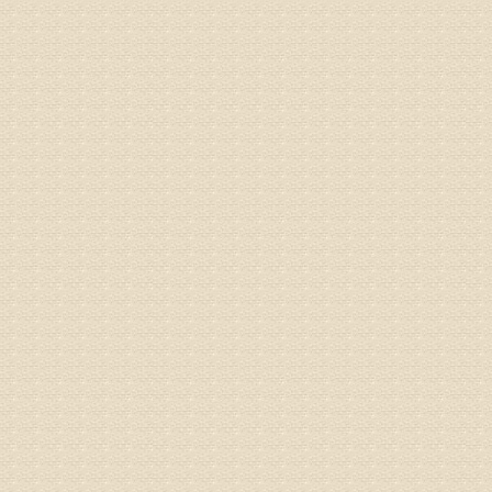
正骨、针
姓名：林保
病情描述
2015
之行右腿
专家回复
姓名：李树
病情描述
专家回复
姓名：蔺善
病情描述
专家回复
1、通过
2、通过
3、通过