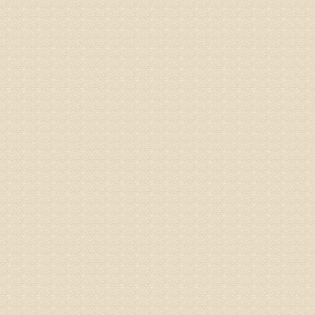
较严重。
院详细咨
姓名：沈元
病情描述
专家回复
你好，从
的。通过
姓名：隗广
病情描述
痛，其它
专家回复
你好，从
底康复需
姓名：彭希