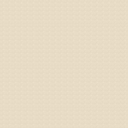
姓名：宫庆
病情描述
专家回复
液，同时
外用、针
姓名：苏强
病情描述
专家回复
的检查，
济南杏林
术，无痛
由于专家
姓名：卢春
病情描述
专家回复
先需要通