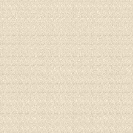
通过上述
来我院就
姓名：杨俊
病情描述
专家回复
你好，膝
失。
该病的成
较严重的
治疗方面
济南杏林
姓名：李娟
病情描述
专家回复
你好，腰