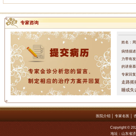
专家咨询
姓名：周仁
病情描述
力带有发
的讲座慕
专家回复
走路摇
睡或失
问题都
方案，
是：XL
医院介绍
│
专家名医
│
姓名：罗高
Copyright
病情描述
地址：山东省济