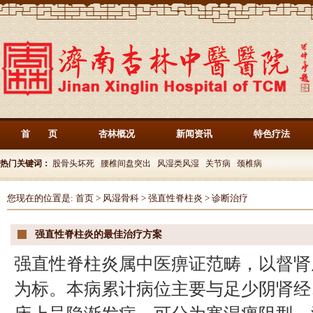
首 页
杏林概况
新闻资讯
特色疗法
热门关键词：
股骨头坏死
腰椎间盘突出
风湿类风湿
关节病
颈椎病
您现在的位置是:
首页
>
风湿骨科
>
强直性脊柱炎
>
诊断治疗
强直性脊柱炎的最佳治疗方案
强直性脊柱炎属中医痹证范畴，以督肾
为标。本病累计病位主要与足少阴肾经