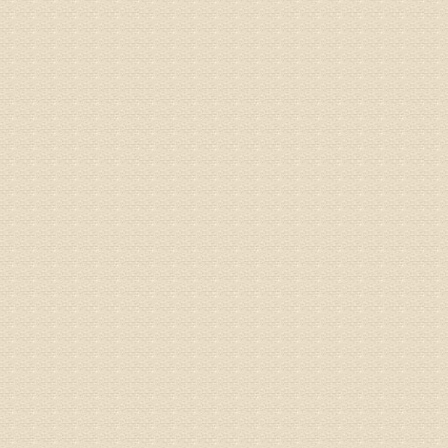
来院就诊
姓名：骆玉
病情描述
专家回复
由于来院
姓名：宫庆
病情描述
专家回复
液，同时
外用、针
姓名：苏强
病情描述
专家回复
的检查，
济南杏林