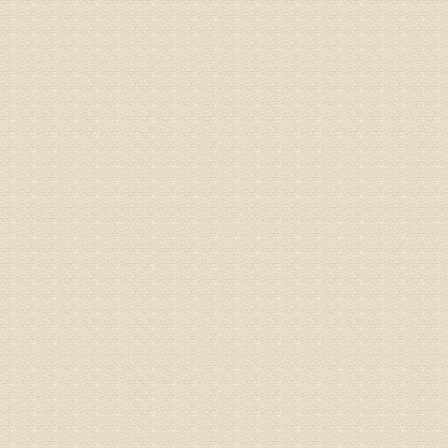
病情描述
专家回复
疗，具体
姓名：郝义
病情描述
专家回复
较严重。
院详细咨
姓名：沈元
病情描述
专家回复
你好，从
的。通过
姓名：隗广
病情描述