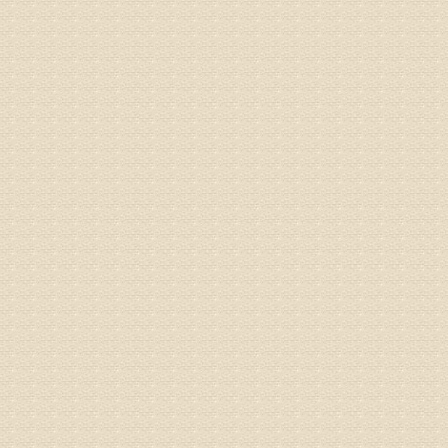
都不理想
专家回复
况，不好
姓名：李维
病情描述
专家回复
正骨、针
姓名：林保
病情描述
2015
之行右腿
专家回复
姓名：李树
病情描述
专家回复