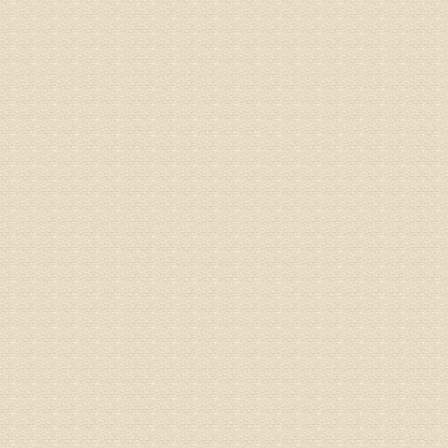
何？
治疗方面
理疗、
由于我院
姓名：李东
病情描述
梁断裂，
专家回复
孙主任预约
姓名：王秀
病情描述
专家回复
建议带着
姓名：刘增