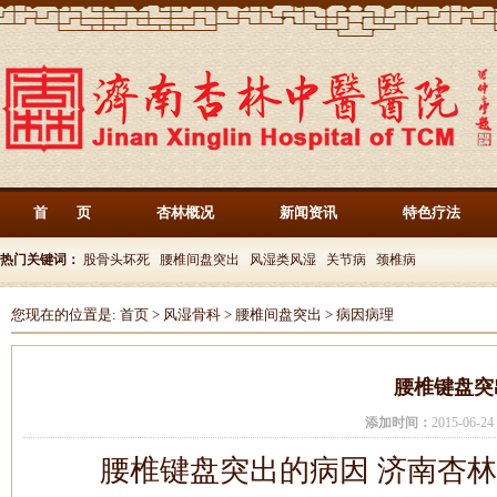
首 页
杏林概况
新闻资讯
特色疗法
热门关键词：
股骨头坏死
腰椎间盘突出
风湿类风湿
关节病
颈椎病
您现在的位置是:
首页
>
风湿骨科
>
腰椎间盘突出
>
病因病理
腰椎键盘突
添加时间：
2015-06-
腰椎键盘突出的病因 济南杏林