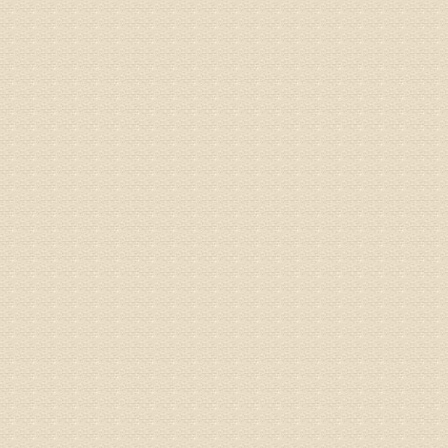
痛，其它
专家回复
你好，从
底康复需
姓名：彭希
病情描述
专家回复
电话：053
姓名：刘兴
病情描述
专家回复
院直接检
姓名：齐金
病情描述