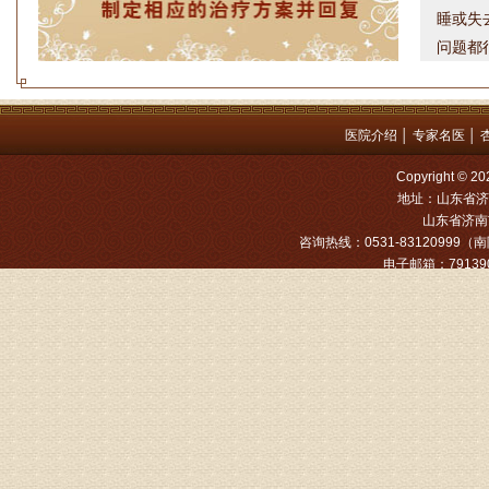
问题都
方案，
是：XL
姓名：罗高
医院介绍
│
专家名医
│
病情描述
Copyright
专家回复
地址：山东省济
山东省济南市
姓名：张文
咨询热线：0531-83120999（南院
电子邮箱：791390
病情描述
专家回复
姓名：张东
病情描述
专家回复
物灌注治
由于你说