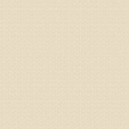
姓名：蔺善
病情描述
专家回复
1、通过
2、通过
3、通过
通过上述
来我院就
姓名：杨俊
病情描述
专家回复
你好，膝
失。
该病的成
较严重的
治疗方面