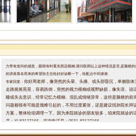
姓名：周仁 性别：男 年龄：48 发布时间：2024/11/26 16:36:10
病情描述：感觉头部发胀,颈椎疼痛,小脑还感觉胀痛,脑鸣耳鸣等现象.手脚发凉,
力带有发抖的感觉，眼睛有时看东西还模糊.请问医师以上这种情况是否,是脑梗的
的讲座慕名而来的希望孙主任给好好诊断一下，给配点中药谢谢.
你好周老师，
像突然的头晕、头痛、或头部昏沉，
单侧肢体
专家回复：
走路摇摇晃晃，容易跌倒，
突然的视力模糊或视野缺损，像
失语、说
睡或失去意识，经常
记忆力模糊、混乱或情绪异常，
这些是脑梗的前
问题都很有可能是颈椎引起的，不用过度紧张，还是建议找孙院长辩
方案，整体给咱调理一下。因为来院就诊的朋友较多，咱来院就诊的
是：XL83127166，咨询电话是：0531-83127166
姓名：罗高民 性别：男 年龄：49 发布时间：2024/11/19 9:46:11