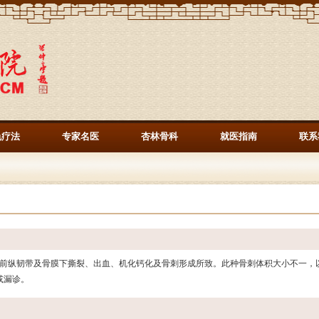
色疗法
专家名医
杏林骨科
就医指南
联系
前纵韧带及骨膜下撕裂、出血、机化钙化及骨刺形成所致。此种骨刺体积大小不一，
或漏诊。