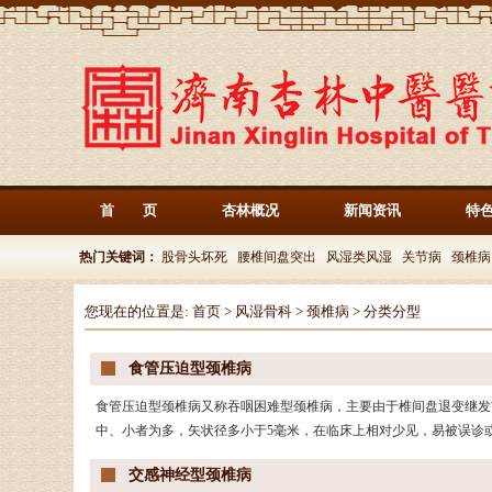
首 页
杏林概况
新闻资讯
特
热门关键词：
股骨头坏死
腰椎间盘突出
风湿类风湿
关节病
颈椎病
您现在的位置是:
首页
>
风湿骨科
>
颈椎病
>
分类分型
食管压迫型颈椎病
食管压迫型颈椎病又称吞咽困难型颈椎病，主要由于椎间盘退变继发
中、小者为多，矢状径多小于5毫米，在临床上相对少见，易被误诊
交感神经型颈椎病