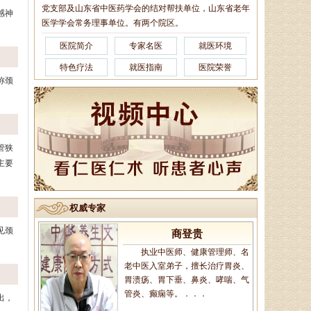
党支部及山东省中医药学会的结对帮扶单位，山东省老年
感神
李莹莹
医学学会常务理事单位。有两个院区。
主治医生、御医传人、健康管
医院简介
专家名医
就医环境
理师，主治病种：1、微循环调
理：包括疲倦乏力、无食欲、消化
特色疗法
就医指南
医院荣誉
不良、便溏便秘、．．．
称颈
辛玉娥
主治医师、山东省老年医学学
管狭
会理事、山东省亚健康防治协会理
主要
事，诊疗特长:擅长治疗颈椎病、腰
椎病，风湿性．．．
权威专家
见颈
商登贵
执业中医师、健康管理师、名
老中医入室弟子，擅长治疗胃炎、
胃溃疡、胃下垂、鼻炎、哮喘、气
管炎、癫痫等。．．．
出，