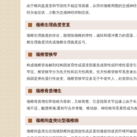
由于椎间盘退变和节段性不稳定等因素，从而对颈椎周围的交感神经
经兴奋症状，少数为交感神经抑制症状。
颈椎生理曲度变直
颈椎生理曲度的存在，能增加颈椎的弹性，减轻和缓冲重力的震荡，
椎生理曲度消失或颈椎生理曲度反弓。
颈椎管狭窄
构成颈椎管各解剖结构因发育性或退变因素造成骨性或纤维性退变引
窄症。椎管狭窄分为先天性和后天性两类。先天性椎管狭窄系患者出
病因是脊柱退行性改变。颈椎管狭窄症多见于中老年人，好发部位为
颈椎骨质增生
颈椎骨质增生即俗称为骨刺，又称骨赘。它是指骨关节边缘上由于长
项不适，酸楚疼痛;重则可合并脊髓、椎动脉、神经根等受累而成为
颈椎间盘突出型颈椎病
颈椎间盘突出症指颈部椎间盘因急性或反复轻微损伤使其纤维环破损