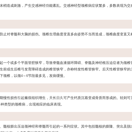
末梢造成刺激，产生交感神经功能紊乱。交感神经型颈椎病症状繁多，多数表现为交
防止对脊髓和大脑的损伤。颈椎生理曲度变直多由姿势不当而造成，颈椎曲度变直又
起一个或多个平面管腔狭窄，导致脊髓血液循环障碍、脊髓及神经根压迫症者为颈椎
生前或生后椎弓发育障碍造成的椎管狭窄，亦称特发性椎管狭窄。后天性椎管狭窄的
下颈椎，以颈4～6节段最多见，发病缓慢。
期慢性损伤引起瘢痕组织增生，天长日久可产生钙质沉着变成骨质而形成的。轻则可
各种类型的颈椎病，出现相应的临床表现。
、髓核膨出压迫颈神经和脊髓而引起的一系列症状。其中包括髓核的膨隆、突出及脱