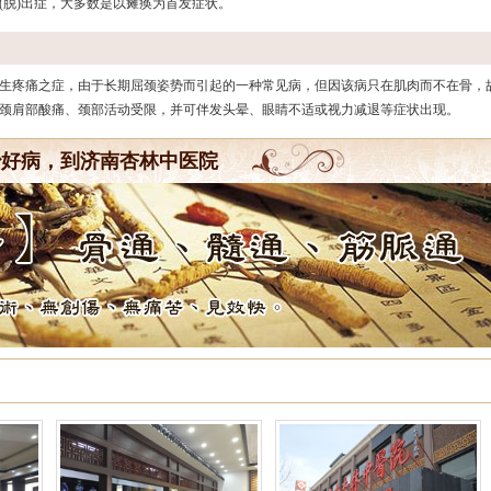
(脱)出症，大多数是以瘫痪为首发症状。
生疼痛之症，由于长期屈颈姿势而引起的一种常见病，但因该病只在肌肉而不在骨，
颈肩部酸痛、颈部活动受限，并可伴发头晕、眼睛不适或视力减退等症状出现。
治好病，到济南杏林中医院