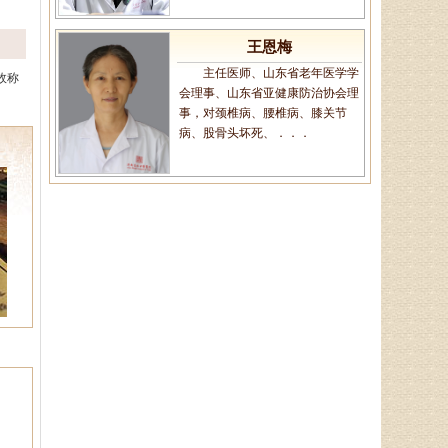
王恩梅
主任医师、山东省老年医学学
故称
会理事、山东省亚健康防治协会理
事，对颈椎病、腰椎病、膝关节
病、股骨头坏死、．．．
陈建锋
中医全科主治医师、山东省老
年医学学会理事、山东省亚健康防
治协会理事，诊疗特点:对于颈椎
病、腰椎病等骨．．．
郭通道
中医专家，首届国医大师言传
身教，主治病种：擅长治疗眩晕
症、焦虑症、抑郁症、失眠多梦、