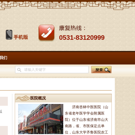
济南杏林中医医院院长、副主
任中医师、蔺氏三通正骨术非遗传
承人、山东神州中医药研究所所
长、山东省老年医．．．
0531-83120999
徐乐芳
中医副主任医师、骨病、风湿
我们
病专家、中医妇科专家、山东省中
医学会风湿骨病专业委员会委员、
山东中医药学会．．．
杨润河
医院概况
副主任中医师、济南市名中医
济南杏林中医医院（山
专家，擅长治疗颈肩腰腿痛：疼痛
以
东省老年医学学会附属医
麻木型颈椎病、眩晕型颈椎病、四
肢沉重型颈椎病．．．
院）位于山东省济南市山大
南路，省、市医保定点单
位，山东大学齐鲁医院农工