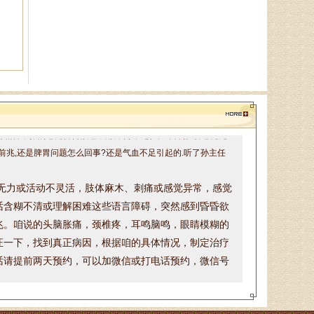
脾胃病、消化不良．．．
于锁库
从事男科临床工作10余年，主
要从事前列腺炎、性功能障碍（阳
痿、早泄）等男科病症的中西医治
疗及理论研究．．．
带有精神不振的感觉昏昏欲睡.食欲不好，记忆力下降,腿脚感觉无
前兆,还是脾胃问题怎么回事?还是气血不足引起的.听了孙主任
孙海岗
无力或活动不灵活，
肢体麻木、刺痛或感觉异常，
感觉
济南杏林中医医院院长、副主
任中医师、蔺氏三通正骨术非遗传
话含糊不清或理解困难这些
语言障碍，
突然感到昏昏欲
承人、山东神州中医药研究所所
兆
。咱说的头脑胀痛，颈椎疼，耳鸣脑鸣，眼睛模糊的
长、山东省老年医．．．
证一下，找到真正病因，根据咱的具体情况，制定治疗
话请提前两天预约，可以加微信或打电话预约，微信号
徐乐芳
中医副主任医师、骨病、风湿
病专家、中医妇科专家、山东省中