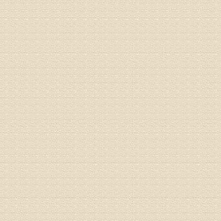
梁断裂，
专家回复
孙主任预约
姓名：王秀
病情描述
专家回复
建议带着
姓名：刘增
病情描述
专家回复
治疗方面
理疗、
由于我院
姓名：浦秀
病情描述