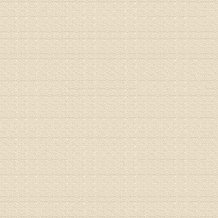
病情描述
专家回复
液，同时
外用、针
姓名：苏强
病情描述
专家回复
的检查，
济南杏林
术，无痛
由于专家
姓名：卢春
病情描述
专家回复
先需要通
同时，还