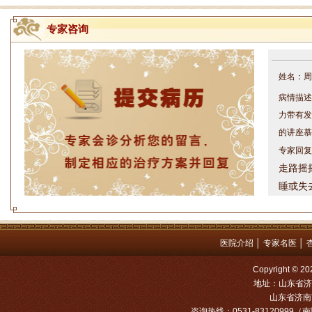
专家咨询
姓名：周仁
病情描述
力带有发
的讲座慕
专家回复
走路摇
睡或失
问题都
方案，
是：XL
医院介绍
│
专家名医
│
姓名：罗高
Copyright
病情描述
地址：山东省济
专家回复
山东省济南市
咨询热线：0531-83120999（南院