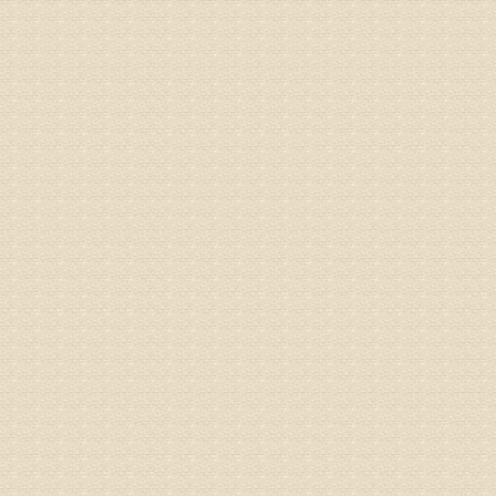
来我院就
姓名：杨俊
病情描述
专家回复
你好，膝
失。
该病的成
较严重的
治疗方面
济南杏林
姓名：李娟
病情描述
专家回复
你好，腰
治疗方面