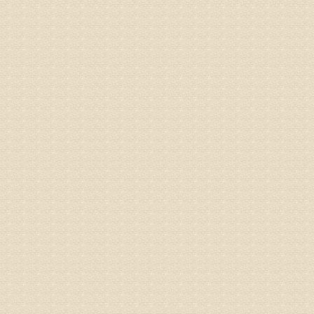
院详细咨
姓名：沈元
病情描述
专家回复
你好，从
的。通过
姓名：隗广
病情描述
痛，其它
专家回复
你好，从
底康复需
姓名：彭希
病情描述