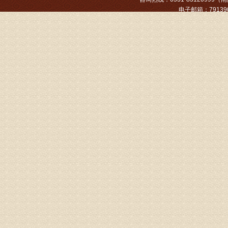
电子邮箱：791390
姓名：张文
病情描述
专家回复
姓名：张东
病情描述
专家回复
物灌注治
由于你说
来院就诊
姓名：骆玉
病情描述
专家回复
由于来院
姓名：宫庆