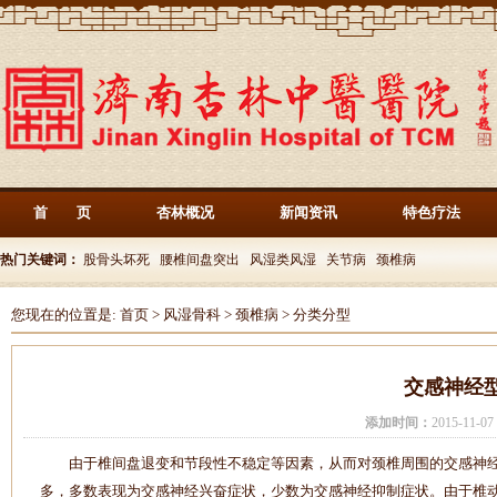
首 页
杏林概况
新闻资讯
特色疗法
热门关键词：
股骨头坏死
腰椎间盘突出
风湿类风湿
关节病
颈椎病
您现在的位置是:
首页
>
风湿骨科
>
颈椎病
>
分类分型
交感神经
添加时间：
2015-11-
由于椎间盘退变和节段性不稳定等因素，从而对颈椎周围的交感神经
多，多数表现为交感神经兴奋症状，少数为交感神经抑制症状。由于椎