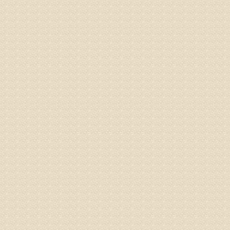
身调理相
专家咨询预
姓名：高春
病情描述
专家回复
你好，颈
证施治才
因专家号
姓名：周仁
病情描述
专家回复
走路摇
睡或失
问题都
方案，