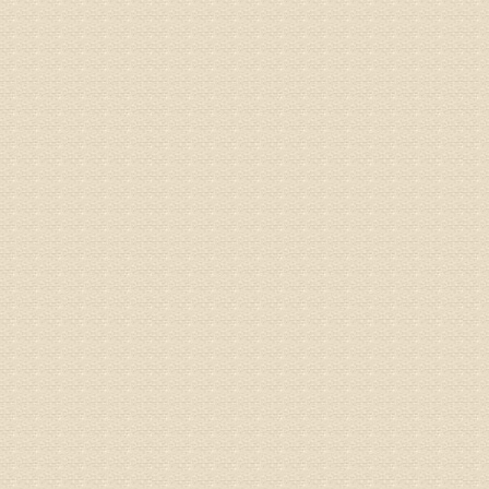
专家回复
电话：053
姓名：刘兴
病情描述
专家回复
院直接检
姓名：齐金
病情描述
都不理想
专家回复
况，不好
姓名：李维
病情描述
专家回复
正骨、针