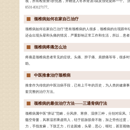
视，所有检查费5折优惠，并赠送入冬养肾汤5袋及强化瓷杯一个。
0531-83127177。
颈椎病如何在家自己治疗
颈椎病如何在家自己治疗?患有颈椎病的人很多，颈椎病的出现跟年
还会出现头晕和头痛的情况，严重影响正常工作和生活，所以，患者
颈椎病疼痛怎么治
疼痛是颈椎病患者常见的症状。头痛、脖子痛、肩膀痛等等，很多时
助。
中医推拿治疗颈椎病
推拿作为传统的中医治病手段，已有上千年的历史，为人类的健康事
套完整的治疗方法。
颈椎病的最佳治疗方法——三通骨病疗法
颈椎病属中医“痹证”范畴，分风痹、寒痹、湿痹三种，分别对应风
髓空骨萎，风寒湿邪乘虚而入，结于筋脉肌骨不散，加之劳伤过度，
力，手指发麻，下肢乏力，行走困难，头晕，恶心，呕吐，甚至视物