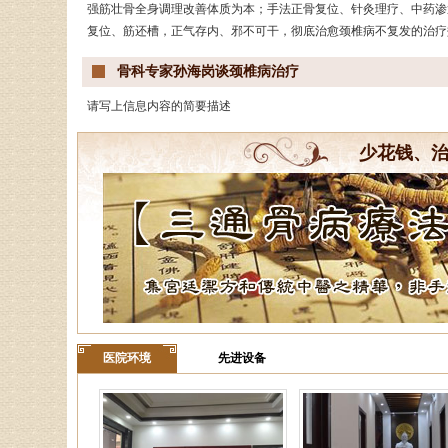
强筋壮骨全身调理改善体质为本；手法正骨复位、针灸理疗、中药渗
复位、筋还槽，正气存内、邪不可干，彻底治愈颈椎病不复发的治疗
骨科专家孙海岗谈颈椎病治疗
请写上信息内容的简要描述
少花钱、
医院环境
先进设备