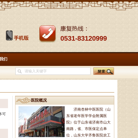
0531-83120999
孙海岗
济南杏林中医医院院长、副主
我们
任中医师、蔺氏三通正骨术非遗传
承人、山东神州中医药研究所所
长、山东省老年医．．．
徐乐芳
医院概况
中医副主任医师、骨病、风湿
济南杏林中医医院（山
病专家、中医妇科专家、山东省中
本可
东省老年医学学会附属医
医学会风湿骨病专业委员会委员、
山东中医药学会．．．
院）位于山东省济南市山大
南路，省、市医保定点单
位，山东大学齐鲁医院农工