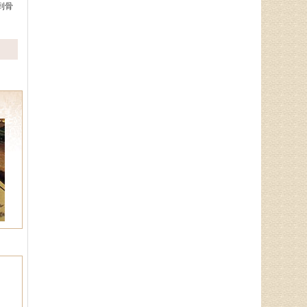
病、腰椎病等骨．．．
到骨
郭通道
中医专家，首届国医大师言传
身教，主治病种：擅长治疗眩晕
症、焦虑症、抑郁症、失眠多梦、
脾胃病、消化不良．．．
于锁库
从事男科临床工作10余年，主
要从事前列腺炎、性功能障碍（阳
痿、早泄）等男科病症的中西医治
疗及理论研究．．．
孙海岗
济南杏林中医医院院长、副主
任中医师、蔺氏三通正骨术非遗传