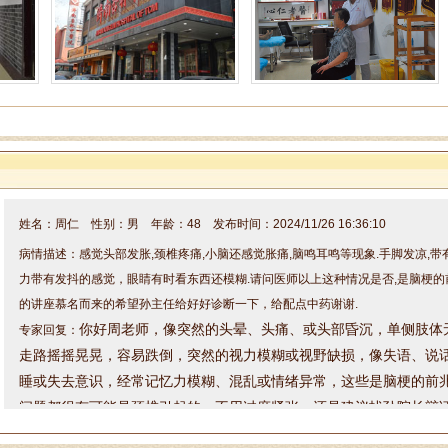
姓名：周仁 性别：男 年龄：48 发布时间：2024/11/26 16:36:10
病情描述：感觉头部发胀,颈椎疼痛,小脑还感觉胀痛,脑鸣耳鸣等现象.手脚发凉,
力带有发抖的感觉，眼睛有时看东西还模糊.请问医师以上这种情况是否,是脑梗的
的讲座慕名而来的希望孙主任给好好诊断一下，给配点中药谢谢.
你好周老师，
像突然的头晕、头痛、或头部昏沉，
单侧肢体
专家回复：
走路摇摇晃晃，容易跌倒，
突然的视力模糊或视野缺损，像
失语、说
睡或失去意识，经常
记忆力模糊、混乱或情绪异常，
这些是脑梗的前
问题都很有可能是颈椎引起的，不用过度紧张，还是建议找孙院长辩
方案，整体给咱调理一下。因为来院就诊的朋友较多，咱来院就诊的
是：XL83127166，咨询电话是：0531-83127166