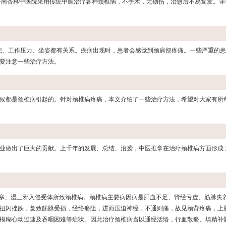
 济南杏林中医院采用传统中医治疗各种颈椎病，不手术，无创伤，治愈后不易复发。详
纪、工作压力、坐姿都有关系。疾病出现时，患者会感觉到颈肩部疼痛。一些严重的
要注意一些治疗方法。
候都是颈椎病引起的。针对颈椎病疼痛，本文介绍了一些治疗方法，希望对大家有所
业做出了巨大的贡献。上千年的发展、总结、沿袭，中医推拿在治疗颈椎病方面形成
、寒、湿三邪入侵受体所致颈椎病。颈椎病主要病因病是肝血不足、肾经亏虚、筋脉失
扭闪挫跌，复致筋脉受损，经络瘀阻，进而压迫神经，不通则痛，故见颈背疼痛，上
模糊心动过速及吞咽困难等症状。因此治疗颈椎病当以通经活络，行血散瘀、填精补