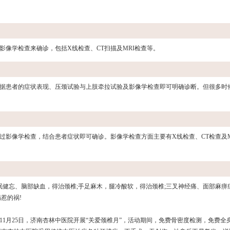
像学检查来确诊，包括X线检查、CT扫描及MRI检查等。
据患者的症状表现、压颈试验与上肢牵拉试验及影像学检查即可明确诊断。但很多时
过影像学检查，结合患者症状即可确诊。影像学检查方面主要有X线检查、CT检查及M
眠健忘、脑部缺血，得治颈椎;手足麻木，腿冷酸软，得治颈椎;三叉神经痛、面部麻痹
惹的祸!
11月25日，济南杏林中医院开展“关爱颈椎月”，活动期间，免费骨密度检测，免费全