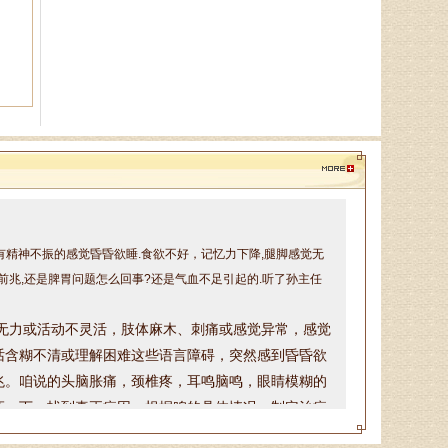
承人、山东神州中医药研究所所
长、山东省老年医．．．
徐乐芳
中医副主任医师、骨病、风湿
病专家、中医妇科专家、山东省中
医学会风湿骨病专业委员会委员、
山东中医药学会．．．
带有精神不振的感觉昏昏欲睡.食欲不好，记忆力下降,腿脚感觉无
杨润河
前兆,还是脾胃问题怎么回事?还是气血不足引起的.听了孙主任
副主任中医师、济南市名中医
专家，擅长治疗颈肩腰腿痛：疼痛
无力或活动不灵活，
肢体麻木、刺痛或感觉异常，
感觉
麻木型颈椎病、眩晕型颈椎病、四
话含糊不清或理解困难这些
语言障碍，
突然感到昏昏欲
肢沉重型颈椎病．．．
兆
。咱说的头脑胀痛，颈椎疼，耳鸣脑鸣，眼睛模糊的
证一下，找到真正病因，根据咱的具体情况，制定治疗
李莹莹
话请提前两天预约，可以加微信或打电话预约，微信号
主治医生、御医传人、健康管