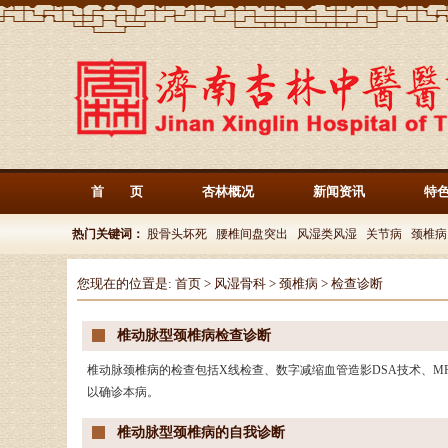
首 页
杏林概况
新闻资讯
特
热门关键词：
股骨头坏死
腰椎间盘突出
风湿类风湿
关节病
颈椎病
您现在的位置是:
首页
>
风湿骨科
>
颈椎病
>
检查诊断
椎动脉型颈椎病检查诊断
椎动脉颈椎病的检查包括X线检查、数字减缩血管造影DSA技术、M
以确诊本病。
椎动脉型颈椎病的自我诊断