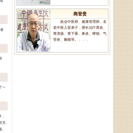
询
商登贵
执业中医师、健康管理师、名
老中医入室弟子，擅长治疗胃炎、
患者
胃溃疡、胃下垂、鼻炎、哮喘、气
管炎、癫痫等。．．．
帮
王恩梅
主任医师、山东省老年医学学
会理事、山东省亚健康防治协会理
事，对颈椎病、腰椎病、膝关节
病、股骨头坏死、．．．
了一
陈建锋
中医全科主治医师、山东省老
养，
年医学学会理事、山东省亚健康防
肢无
治协会理事，诊疗特点:对于颈椎
髓、