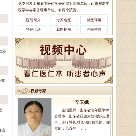
党支部及山东省中医药学会的结对帮扶单位，山东省老年
杨润河
医学学会常务理事单位。有两个院区。
副主任中医师、济南市名中医
医院简介
专家名医
就医环境
专家，擅长治疗颈肩腰腿痛：疼痛
麻木型颈椎病、眩晕型颈椎病、四
特色疗法
就医指南
医院荣誉
肢沉重型颈椎病．．．
候还
李莹莹
主治医生、御医传人、健康管
理师，主治病种：1、微循环调
理：包括疲倦乏力、无食欲、消化
不良、便溏便秘、．．．
RI
权威专家
辛玉娥
症，
主治医师、山东省老年医学学
会理事、山东省亚健康防治协会理
事，诊疗特长:擅长治疗颈椎病、腰
椎病，风湿性．．．
身透