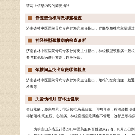
请写上信息内容的简要描述
脊髓型颈椎病做哪些检查
济南杏林中医医院骨病专家孙海岗主任指出，脊髓型颈椎病主要通过影
神经根型颈椎病的检查诊断
济南杏林中医医院骨病专家孙海岗主任指出，神经根型颈椎病一般根
要与其他疾病进行鉴别，以免误诊。
颈椎间盘突出症做哪些检查
济南杏林中医医院骨病专家孙海岗主任指出，颈椎间盘突出症一般通
检查等。
关爱颈椎月 杏林送健康
脊背胀痛，颈肩酸累，得治颈椎;头晕目眩、耳鸣耳聋，得治颈椎;失
得治颈椎;高血压、心脏病、神经官能症吃药也不管用，这都是颈椎病
为响应山东省卫计委2015中医药服务百姓健康行动，10月26日到