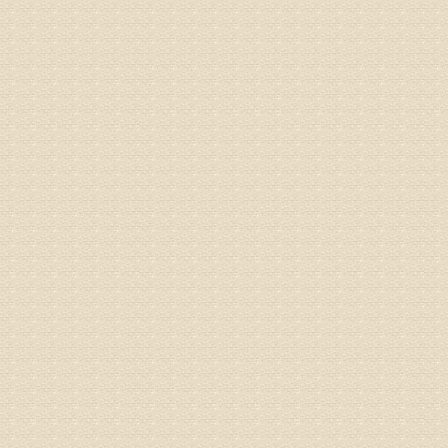
姓名：杨俊
病情描述
专家回复
你好，膝
失。
该病的成
较严重的
治疗方面
济南杏林
姓名：李娟
病情描述
专家回复
你好，腰
治疗方面
身调理相
专家咨询预