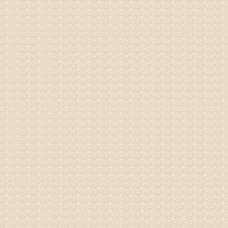
病情描述
2015
之行右腿
专家回复
姓名：李树
病情描述
专家回复
姓名：蔺善
病情描述
专家回复
1、通过
2、通过
3、通过
通过上述
来我院就