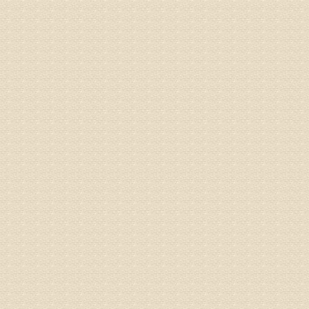
液，同时
外用、针
姓名：苏强
病情描述
专家回复
的检查，
济南杏林
术，无痛
由于专家
姓名：卢春
病情描述
专家回复
先需要通
同时，还
突出的真
由于我院