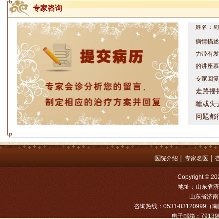
专家咨询
姓名：周仁
病情描述
力带有发
的讲座慕
专家回复
走路摇
睡或失
问题都
方案，
是：XL
姓名：罗高
医院介绍
│
专家名医
│
病情描述
Copyright
专家回复
地址：山东省济
山东省济南市
姓名：张文
咨询热线：0531-83120999（南院
电子邮箱：791390