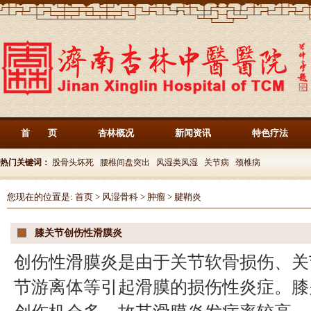
首 页
杏林概况
新闻资讯
特色疗法
热门关键词：
股骨头坏死
腰椎间盘突出
风湿类风湿
关节病
颈椎病
您现在的位置是:
首页
>
风湿骨科
>
肿瘤
>
腱鞘炎
膝关节创伤性滑膜炎
创伤性滑膜炎是由于关节软骨损伤、关
节游离体等引起滑膜的损伤性炎症。膝