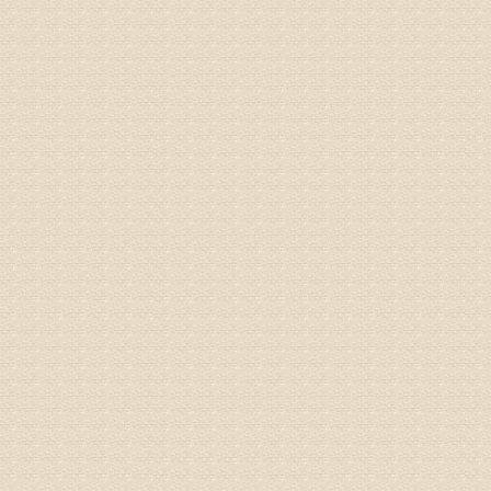
姓名：刘兴
病情描述
专家回复
院直接检
姓名：齐金
病情描述
都不理想
专家回复
况，不好
姓名：李维
病情描述
专家回复
正骨、针
姓名：林保