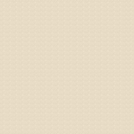
姓名：李女
病情描述
专家回复
姓名：刘昌
病情描述
专家回复
何？
治疗方面
理疗、
由于我院
姓名：李东
病情描述
梁断裂，
专家回复
孙主任预约