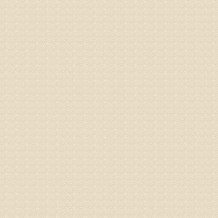
姓名：沈元
病情描述
专家回复
你好，从
的。通过
姓名：隗广
病情描述
痛，其它
专家回复
你好，从
底康复需
姓名：彭希
病情描述
专家回复
电话：053