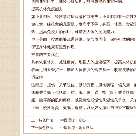
周围血管阻力，减轻心脏负担，故可防治心血管疾病。
提高机体免疫能力
如小儿痢疾，经推拿时症状减轻或消失；小儿肺部有干湿性
健推拿，经推拿的儿童组，发病率下降，身高、体重、食欲
热、提高免疫力的作用，可增强人体的抗病能力。
也正是由于按摩能够疏通经络。使气血周流、保持机体的阴
保证身体健康有重要作用。
推拿的主要优点
具有恢复体力、减轻疲劳、增强人体血液循环，提高人体抗
表面毛细血管扩张，增加人体皮肤的营养从应，改善皮肤的
适应症
适应症：扭伤，关节脱位，腰肌劳损，肌肉萎缩、偏头痛，
四肢关节痛（包括肩、肘、腕、膝、踝、指（趾）关节疼痛
腰、膝等部的肌肉疼痛。以及急性或慢性风湿性关节炎、关
下垂，慢性胃炎，失眠，遗精，以及妇女痛经与神经官能症
上一特色疗法：
中医理疗：刮痧
下一特色疗法：
中医理疗：刺血疗法