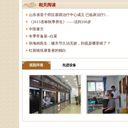
相关阅读
山东省首个癌症基因治疗中心成立 已临床治疗1...
《2015杏林秋季养生》——活到100岁
中医膏方
冬季常备菜--白菜
孙海岗医生：膝关节久治无效，到底是哪里错了？
红斑狼疮康复者的独白
医院环境
先进设备