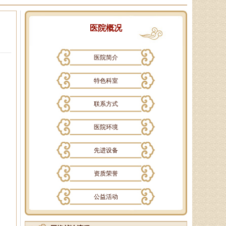
医院概况
医院简介
特色科室
联系方式
医院环境
孙海岗
济南杏林中医医院院长、副主
先进设备
任中医师、蔺氏三通正骨术非遗传
承人、山东神州中医药研究所所
资质荣誉
长、山东省老年医．．．
公益活动
徐乐芳