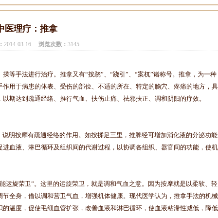
中医理疗：推拿
：
2014-03-16
浏览次数：
3145
揉等手法进行治疗。推拿又有“按跷”、“跷引”、“案杌”诸称号。推拿，为一种
手作用于病患的体表、受伤的部位、不适的所在、特定的腧穴、疼痛的地方，具
，以期达到疏通经络、推行气血、扶伤止痛、祛邪扶正、调和阴阳的疗效。
，说明按摩有疏通经络的作用。如按揉足三里，推脾经可增加消化液的分泌功能
促进血液、淋巴循环及组织间的代谢过程，以协调各组织、器官间的功能，使机
能运旋荣卫”。这里的运旋荣卫，就是调和气血之意。因为按摩就是以柔软、轻
调节全身，借以调和营卫气血，增强机体健康。现代医学认为，推拿手法的机械
织的温度，促使毛细血管扩张，改善血液和淋巴循环，使血液粘滞性减低，降低