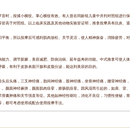
罗音时，按揉小横纹。掌心横纹有效。有人曾在同龄组儿童中并列对照组进行保
等皆高于对照组。以上临床实践及其他动物实验皆证明，推拿按摩具有抗炎、退
阳平衡，所以按摩后可感到肌肉放松、关节灵活，使人精神振奋，消除疲劳，对
病能力、调节脏腑，美容减肥、防病治病、延年益寿的功能。中式推拿可使人体
呼吸，有利于皮肤表面汗腺和皮脂分泌，能达到美容的目的。
前头后头痛，三叉神经痛，肋间神经痛，股神经痛，坐骨神经痛，腰背神经痛，
）。颜面神经麻痹，颜面肌肉痉挛，腓肠肌痉挛。因风湿而引起的，如肩、背、
节滑囊肿痛和关节强直等症。其他如神经性呕吐，消化不良症，习惯性便秘，胃
等，都可考虑使用或配合使用按摩手法。