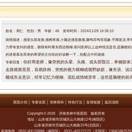
姓名：周仁 性别：男 年龄：48 发布时间：2024/11/26 16:36:10
病情描述：感觉头部发胀,颈椎疼痛,小脑还感觉胀痛,脑鸣耳鸣等现象.手脚发凉,
力带有发抖的感觉，眼睛有时看东西还模糊.请问医师以上这种情况是否,是脑梗的
的讲座慕名而来的希望孙主任给好好诊断一下，给配点中药谢谢.
你好周老师，
像突然的头晕、头痛、或头部昏沉，
单侧肢体
专家回复：
走路摇摇晃晃，容易跌倒，
突然的视力模糊或视野缺损，像
失语、说
睡或失去意识，经常
记忆力模糊、混乱或情绪异常，
这些是脑梗的前
问题都很有可能是颈椎引起的，不用过度紧张，还是建议找孙院长辩
方案，整体给咱调理一下。因为来院就诊的朋友较多，咱来院就诊的
是：XL83127166，咨询电话是：0531-83127166
医院介绍
│
专家名医
│
杏林骨科
│
特色疗法
│
友情链接
│
返回顶部
姓名：罗高民 性别：男 年龄：49 发布时间：2024/11/19 9:46:11
Copyright © 2026 济南杏林中医医院 版权所有
病情描述：肺结节
地址：山东省济南市历城区山大南路12号(南院区)
山东省济南市历城区山大南路15号(北院区）
专家回复：加我微信吧罗老师，详细了解一下您的情况，微信号：xl83127166
咨询热线：0531-83120999（南院区） 0531--83127172（北院区）13047482579