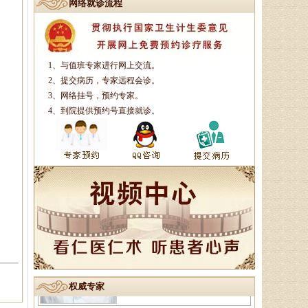
网络就诊流程
中医副主任医师、骨病、风湿
病专家、中医妇科专家、山东省中
医学会风湿骨病专业委员会委员、
山东中医药学会．．．
1、与值班专家进行网上交流。
2、提交病历，专家远程会诊。
杨润河
3、网络挂号，预约专家。
4、到院提供预约号直接就诊。
副主任中医师、济南市名中医
专家，擅长治疗颈肩腰腿痛：疼痛
麻木型颈椎病、眩晕型颈椎病、四
肢沉重型颈椎病．．．
李莹莹
主治医生、御医传人、健康管
理师，主治病种：1、微循环调
理：包括疲倦乏力、无食欲、消化
不良、便溏便秘、．．．
权威专家