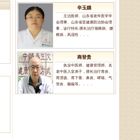
辛玉娥
主治医师、山东省老年医学学
会理事、山东省亚健康防治协会理
事，诊疗特长:擅长治疗颈椎病、腰
椎病，风湿性．．．
商登贵
执业中医师、健康管理师、名
老中医入室弟子，擅长治疗胃炎、
胃溃疡、胃下垂、鼻炎、哮喘、气
管炎、癫痫等。．．．
王恩梅
主任医师、山东省老年医学学
会理事、山东省亚健康防治协会理
事，对颈椎病、腰椎病、膝关节
病、股骨头坏死、．．．