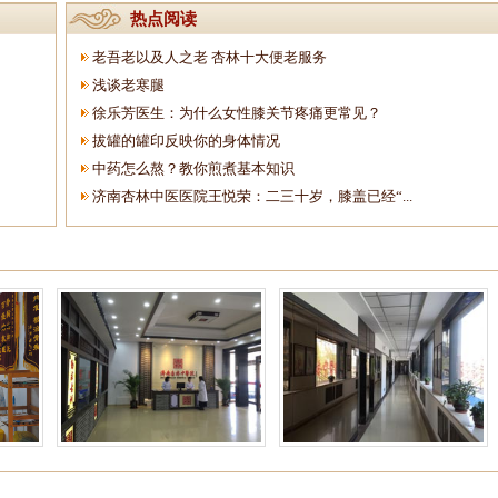
热点阅读
老吾老以及人之老 杏林十大便老服务
浅谈老寒腿
徐乐芳医生：为什么女性膝关节疼痛更常见？
拔罐的罐印反映你的身体情况
中药怎么熬？教你煎煮基本知识
济南杏林中医医院王悦荣：二三十岁，膝盖已经“...