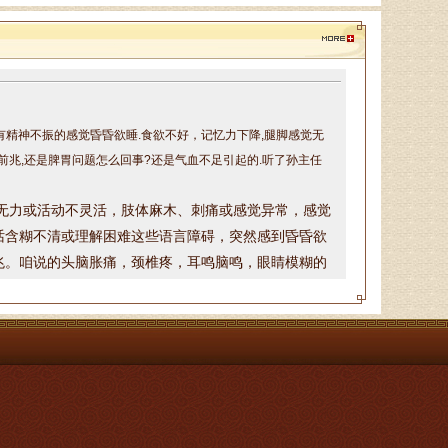
陈建锋
中医全科主治医师、山东省老
年医学学会理事、山东省亚健康防
治协会理事，诊疗特点:对于颈椎
病、腰椎病等骨．．．
带有精神不振的感觉昏昏欲睡.食欲不好，记忆力下降,腿脚感觉无
前兆,还是脾胃问题怎么回事?还是气血不足引起的.听了孙主任
郭通道
无力或活动不灵活，
肢体麻木、刺痛或感觉异常，
感觉
中医专家，首届国医大师言传
话含糊不清或理解困难这些
语言障碍，
突然感到昏昏欲
身教，主治病种：擅长治疗眩晕
兆
。咱说的头脑胀痛，颈椎疼，耳鸣脑鸣，眼睛模糊的
症、焦虑症、抑郁症、失眠多梦、
证一下，找到真正病因，根据咱的具体情况，制定治疗
脾胃病、消化不良．．．
话请提前两天预约，可以加微信或打电话预约，微信号
于锁库
从事男科临床工作10余年，主
要从事前列腺炎、性功能障碍（阳
痿、早泄）等男科病症的中西医治
疗及理论研究．．．