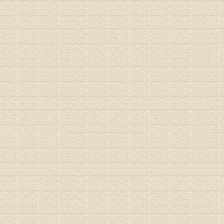
的放射性
姓名：邱凤
病情描述
专家回复
疗，具体
姓名：郝义
病情描述
专家回复
较严重。
院详细咨
姓名：沈元
病情描述
专家回复
你好，从
的。通过