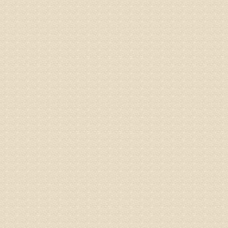
建议带着
姓名：刘增
病情描述
专家回复
治疗方面
理疗、
由于我院
姓名：浦秀
病情描述
气，一点
专家回复
来诊请提
姓名：李玉
病情描述
专家回复