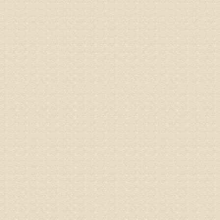
姓名：齐金
病情描述
都不理想
专家回复
况，不好
姓名：李维
病情描述
专家回复
正骨、针
姓名：林保
病情描述
2015
之行右腿
专家回复