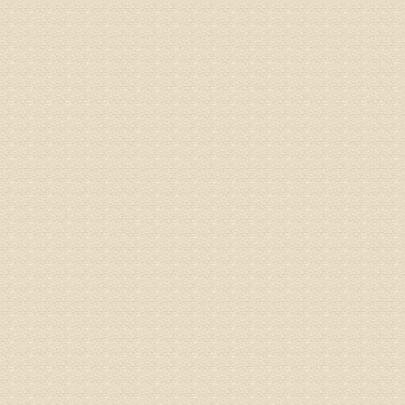
姓名：隗广
病情描述
痛，其它
专家回复
你好，从
底康复需
姓名：彭希
病情描述
专家回复
电话：053
姓名：刘兴
病情描述
专家回复
院直接检