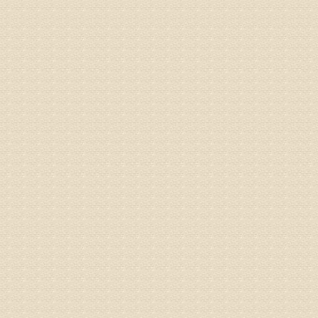
姓名：李树
病情描述
专家回复
姓名：蔺善
病情描述
专家回复
1、通过
2、通过
3、通过
通过上述
来我院就
姓名：杨俊
病情描述
专家回复
你好，膝
失。