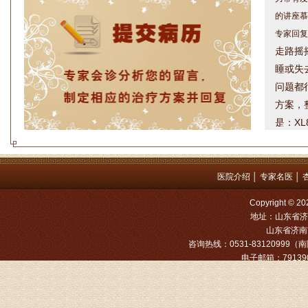
专家回复
走路摇
睡或失
问题都
方案，
是：XL
姓名：罗高
病情描述
专家回复
医院介绍
│
专家名医
│
Copyright
姓名：张文
地址：山东省济
病情描述
山东省济南市
咨询热线：0531-83120999（南院
专家回复
电子邮箱：791390
姓名：张东
病情描述