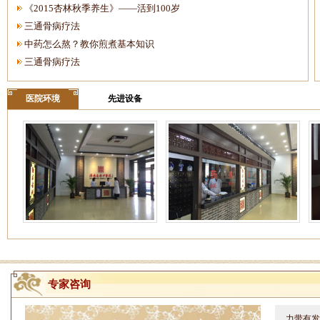
《2015杏林秋季养生》——活到100岁
三通骨病疗法
中药怎么熬？教你煎煮基本知识
三通骨病疗法
医院环境
先进设备
姓名：周仁
病情描述
专家咨询
力带有发
的讲座慕