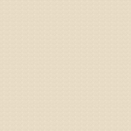
姓名：刘昌
病情描述
专家回复
何？
治疗方面
理疗、
由于我院
姓名：李东
病情描述
梁断裂，
专家回复
孙主任预约
姓名：王秀
病情描述
专家回复