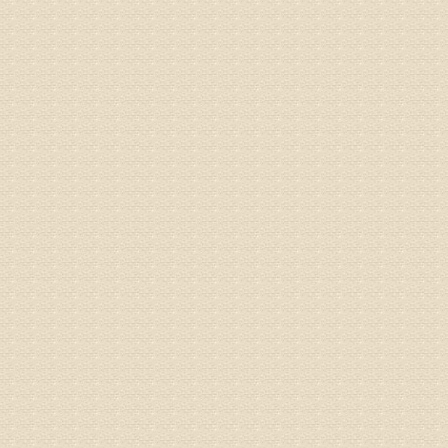
专家回复
物灌注治
由于你说
来院就诊
姓名：骆玉
病情描述
专家回复
由于来院
姓名：宫庆
病情描述
专家回复
液，同时
外用、针
姓名：苏强
病情描述