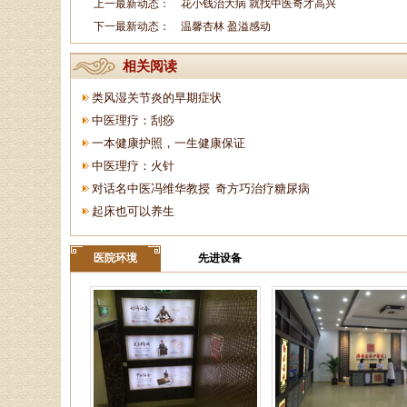
上一最新动态：
花小钱治大病 就找中医奇才高兴
下一最新动态：
温馨杏林 盈溢感动
相关阅读
类风湿关节炎的早期症状
中医理疗：刮痧
一本健康护照，一生健康保证
中医理疗：火针
对话名中医冯维华教授 奇方巧治疗糖尿病
起床也可以养生
医院环境
先进设备