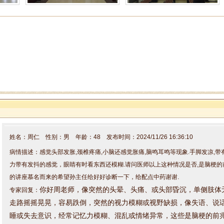
姓名：周仁 性别：男 年龄：48 发布时间：2024/11/26 16:36:10
病情描述：感觉头部发胀,颈椎疼痛,小脑还感觉胀痛,脑鸣耳鸣等现象.手脚发凉,
力带有发抖的感觉，眼睛有时看东西还模糊.请问医师以上这种情况是否,是脑梗的
的讲座慕名而来的希望孙主任给好好诊断一下，给配点中药谢谢.
你好周老师，
像突然的头晕、头痛、或头部昏沉，
单侧肢体
专家回复：
走路摇摇晃晃，容易跌倒，
突然的视力模糊或视野缺损，像
失语、说
睡或失去意识，经常
记忆力模糊、混乱或情绪异常，
这些是脑梗的前
问题都很有可能是颈椎引起的，不用过度紧张，还是建议找孙院长辩