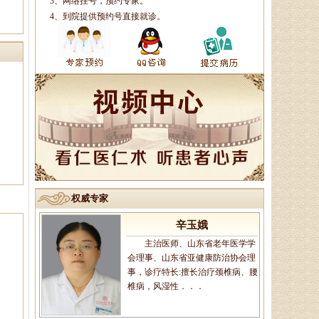
杨润河
3、网络挂号，预约专家。
4、到院提供预约号直接就诊。
副主任中医师、济南市名中医
专家，擅长治疗颈肩腰腿痛：疼痛
麻木型颈椎病、眩晕型颈椎病、四
肢沉重型颈椎病．．．
李莹莹
主治医生、御医传人、健康管
理师，主治病种：1、微循环调
理：包括疲倦乏力、无食欲、消化
不良、便溏便秘、．．．
权威专家
辛玉娥
主治医师、山东省老年医学学
会理事、山东省亚健康防治协会理
事，诊疗特长:擅长治疗颈椎病、腰
椎病，风湿性．．．