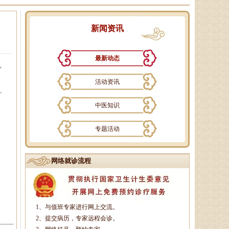
新闻资讯
最新动态
人
孙海岗
济南杏林中医医院院长、副主
活动资讯
任中医师、蔺氏三通正骨术非遗传
—
承人、山东神州中医药研究所所
中医知识
长、山东省老年医．．．
专题活动
徐乐芳
网络就诊流程
中医副主任医师、骨病、风湿
，
病专家、中医妇科专家、山东省中
医学会风湿骨病专业委员会委员、
山东中医药学会．．．
1、与值班专家进行网上交流。
2、提交病历，专家远程会诊。