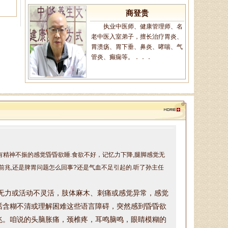
商登贵
执业中医师、健康管理师、名
老中医入室弟子，擅长治疗胃炎、
胃溃疡、胃下垂、鼻炎、哮喘、气
管炎、癫痫等。．．．
王恩梅
主任医师、山东省老年医学学
会理事、山东省亚健康防治协会理
事，对颈椎病、腰椎病、膝关节
病、股骨头坏死、．．．
带有精神不振的感觉昏昏欲睡.食欲不好，记忆力下降,腿脚感觉无
前兆,还是脾胃问题怎么回事?还是气血不足引起的.听了孙主任
陈建锋
无力或活动不灵活，
肢体麻木、刺痛或感觉异常，
感觉
中医全科主治医师、山东省老
年医学学会理事、山东省亚健康防
话含糊不清或理解困难这些
语言障碍，
突然感到昏昏欲
治协会理事，诊疗特点:对于颈椎
兆
。咱说的头脑胀痛，颈椎疼，耳鸣脑鸣，眼睛模糊的
病、腰椎病等骨．．．
证一下，找到真正病因，根据咱的具体情况，制定治疗