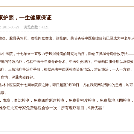
康护照，一生健康保证
：
2015-08-29
浏览次数：
4321
柱炎、股骨头坏死、腰椎间盘突出、颈椎病、关节炎等中医痹症目前已经成为中老年
林中医院，十七年来一直致力于风湿骨病的研究与治疗，独创了风湿骨病特效疗法—
传统的特效治疗，包括中医千年摸骨正骨术、中医针灸理疗、中草药口服外用以及特效
治疗、三氧治疗等治疗手段，根据患者中西医检查诊断情况，辨证施治，一人一方案，
了病情，深受患者好评。
杏林中医医院十七周年院庆之际，即日起至
9
月
30
日，凡在我院网站预约的患者，均可
健康。
，血糖，血沉检测，免费四维彩超检查，免费骨密度检查，免费脑地形图检查
难杂症北京专家免费远程会诊一次！所有理疗项目，
9
折优惠！