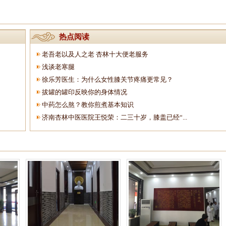
热点阅读
老吾老以及人之老 杏林十大便老服务
浅谈老寒腿
徐乐芳医生：为什么女性膝关节疼痛更常见？
拔罐的罐印反映你的身体情况
中药怎么熬？教你煎煮基本知识
济南杏林中医医院王悦荣：二三十岁，膝盖已经“...