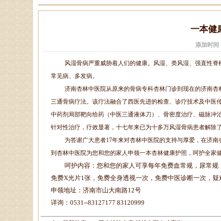
一本健
添加时间
风湿骨病严重威胁着人们的健康。风湿、类风湿、强直性脊
常见病、多发病。
济南杏林中医院从原来的骨病专科杏林门诊到现在的济南杏
三通骨病疗法。该疗法融合了西医先进的检查、诊疗技术及中医
中药剂局部靶向给药（中医三通液体刀）、骨密度治疗、磁脉冲
针对性治疗，疗效显著，十七年来已为十多万风湿骨病患者解除
为答谢广大患者
17
年来对杏林中医院的支持与厚爱，在济南
到杏林中医院为您和您的家人申领一本杏林健康护照，呵护全家
呵护内容：您和您的家人可享每年免费血常规，尿常规
免费
X
光片
1
张，免费全身透视一次，免费中医诊断一次，疑
申领地址：济南市山大南路
12
号
详询：
0531--83127177 83120999