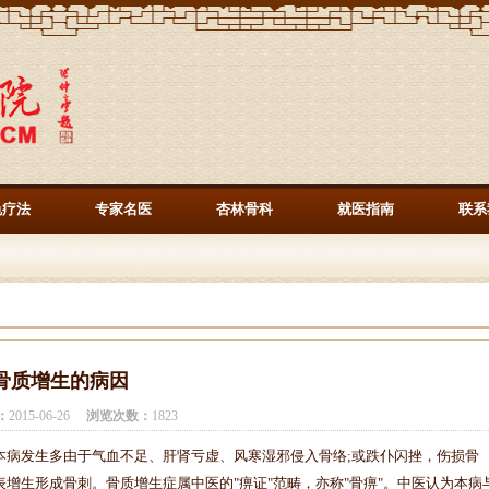
色疗法
专家名医
杏林骨科
就医指南
联系
骨质增生的病因
：
2015-06-26
浏览次数：
1823
病发生多由于气血不足、肝肾亏虚、风寒湿邪侵入骨络;或跌仆闪挫，伤损骨
增生形成骨刺。骨质增生症属中医的"痹证"范畴，亦称"骨痹"。中医认为本病