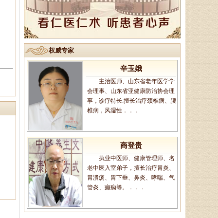
主治医生、御医传人、健康管
理师，主治病种：1、微循环调
理：包括疲倦乏力、无食欲、消化
不良、便溏便秘、．．．
权威专家
辛玉娥
主治医师、山东省老年医学学
会理事、山东省亚健康防治协会理
事，诊疗特长:擅长治疗颈椎病、腰
椎病，风湿性．．．
商登贵
执业中医师、健康管理师、名
老中医入室弟子，擅长治疗胃炎、
胃溃疡、胃下垂、鼻炎、哮喘、气
管炎、癫痫等。．．．