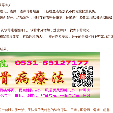
虚等有关。
硬化、囊肿，边缘骨赘增生，干骺端血流增加及不同程度的滑膜炎。
向裂开、结晶沉积，同时存在着软骨修复、骨赘增生;晚期出现软骨的彻底破
及软骨通透性降低。软骨水分增加，过度肿胀，软骨下骨硬化。
小和聚集度改变，胶原纤维的大小、排列以及基质大分子的合成和降解均出现异
结果。
一套以内服外治、手法复位为特色的综合疗法。三通，即骨通、髓通、筋脉