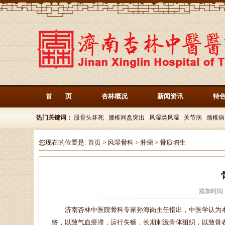
首 页
杏林概况
新闻资讯
特
热门关键词：
股骨头坏死
腰椎间盘突出
风湿类风湿
关节病
颈椎病
您现在的位置是:
首页
>
风湿骨科
>
肿瘤
>
骨质增生
添加时间
济南杏林中医院骨科专家孙海岗主任指出，中医学认为本
络，以致气血瘀滞，运行失畅，长期刺激骨体组织，以致骨表