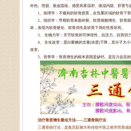
外伤、劳损、瘀血阻络、感受风寒湿邪、痰湿内阻、肝肾亏
1、病理学：不规则的软骨损害，在负重区域的软骨下骨
2、组织学：早期软骨表面碎裂、软骨细胞增生、软骨面纵
坏，表现为软骨硬化、软骨消失及软骨下局灶性骨坏死。
3、 生物力学：关节软骨的可伸张性、抗压力、抗剪切力
4、 生化改变：蛋白聚糖的含量(浓度)下降，其分子大
改变。
5、营养学：骨质增生的根本原因是缺钙。是应力反应的
治疗骨质增生最佳方法——三通骨病疗法
三通骨病疗法，是集宫廷御方和传统中医之精华而形成的