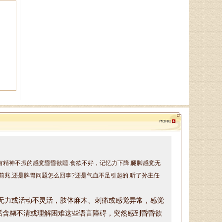
王恩梅
主任医师、山东省老年医学学
会理事、山东省亚健康防治协会理
事，对颈椎病、腰椎病、膝关节
病、股骨头坏死、．．．
陈建锋
中医全科主治医师、山东省老
年医学学会理事、山东省亚健康防
治协会理事，诊疗特点:对于颈椎
病、腰椎病等骨．．．
带有精神不振的感觉昏昏欲睡.食欲不好，记忆力下降,腿脚感觉无
郭通道
前兆,还是脾胃问题怎么回事?还是气血不足引起的.听了孙主任
中医专家，首届国医大师言传
身教，主治病种：擅长治疗眩晕
无力或活动不灵活，
肢体麻木、刺痛或感觉异常，
感觉
症、焦虑症、抑郁症、失眠多梦、
脾胃病、消化不良．．．
话含糊不清或理解困难这些
语言障碍，
突然感到昏昏欲
兆
。咱说的头脑胀痛，颈椎疼，耳鸣脑鸣，眼睛模糊的