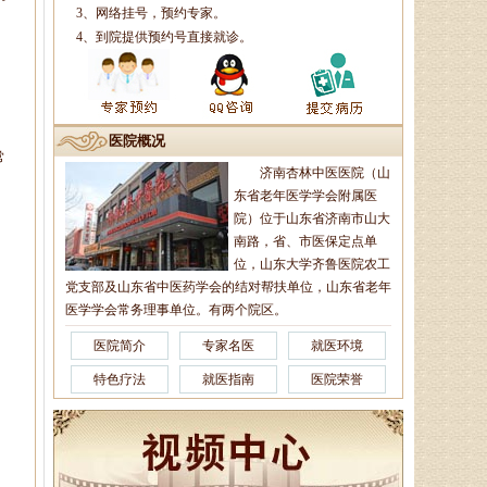
任中医师、蔺氏三通正骨术非遗传
3、网络挂号，预约专家。
承人、山东神州中医药研究所所
4、到院提供预约号直接就诊。
长、山东省老年医．．．
徐乐芳
医院概况
中医副主任医师、骨病、风湿
常
济南杏林中医医院（山
病专家、中医妇科专家、山东省中
东省老年医学学会附属医
医学会风湿骨病专业委员会委员、
山东中医药学会．．．
院）位于山东省济南市山大
南路，省、市医保定点单
位，山东大学齐鲁医院农工
党支部及山东省中医药学会的结对帮扶单位，山东省老年
杨润河
医学学会常务理事单位。有两个院区。
副主任中医师、济南市名中医
医院简介
专家名医
就医环境
专家，擅长治疗颈肩腰腿痛：疼痛
麻木型颈椎病、眩晕型颈椎病、四
特色疗法
就医指南
医院荣誉
肢沉重型颈椎病．．．
李莹莹