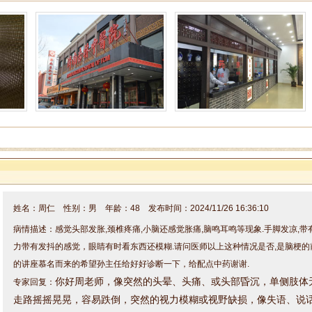
姓名：周仁 性别：男 年龄：48 发布时间：2024/11/26 16:36:10
病情描述：感觉头部发胀,颈椎疼痛,小脑还感觉胀痛,脑鸣耳鸣等现象.手脚发凉,
力带有发抖的感觉，眼睛有时看东西还模糊.请问医师以上这种情况是否,是脑梗的
的讲座慕名而来的希望孙主任给好好诊断一下，给配点中药谢谢.
你好周老师，
像突然的头晕、头痛、或头部昏沉，
单侧肢体
专家回复：
走路摇摇晃晃，容易跌倒，
突然的视力模糊或视野缺损，像
失语、说
睡或失去意识，经常
记忆力模糊、混乱或情绪异常，
这些是脑梗的前