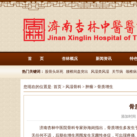
首 页
杏林概况
新闻资讯
特
热门关键词：
股骨头坏死
腰椎间盘突出
风湿类风湿
关节病
颈椎病
您现在的位置是:
首页
>
风湿骨科
>
肿瘤
>
骨质增生
骨
添加时间
济南杏林中医院骨科专家孙海岗指出，骨质增生多发生于
无任何不适，后期在增生周围发生无菌性炎症，可出现疼痛