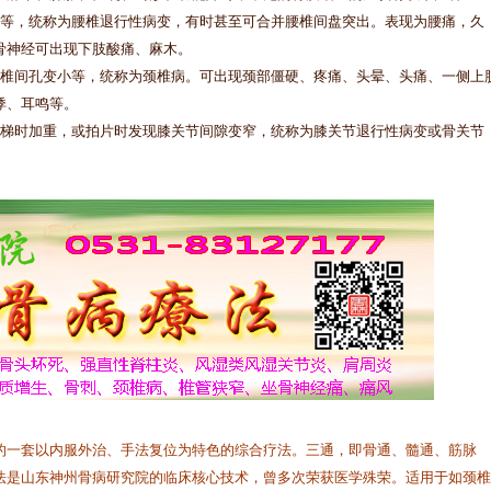
等，统称为腰椎退行性病变，有时甚至可合并腰椎间盘突出。表现为腰痛，久
骨神经可出现下肢酸痛、麻木。
椎间孔变小等，统称为颈椎病。可出现颈部僵硬、疼痛、头晕、头痛、一侧上
悸、耳鸣等。
梯时加重，或拍片时发现膝关节间隙变窄，统称为膝关节退行性病变或骨关节
一套以内服外治、手法复位为特色的综合疗法。三通，即骨通、髓通、筋脉
法是山东神州骨病研究院的临床核心技术，曾多次荣获医学殊荣。适用于如颈椎