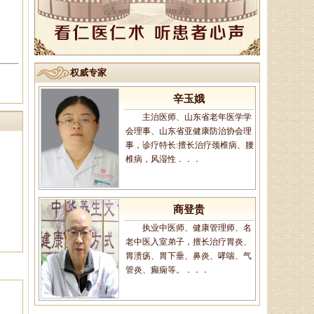
主治医生、御医传人、健康管
理师，主治病种：1、微循环调
理：包括疲倦乏力、无食欲、消化
不良、便溏便秘、．．．
权威专家
辛玉娥
主治医师、山东省老年医学学
会理事、山东省亚健康防治协会理
事，诊疗特长:擅长治疗颈椎病、腰
椎病，风湿性．．．
商登贵
执业中医师、健康管理师、名
老中医入室弟子，擅长治疗胃炎、
胃溃疡、胃下垂、鼻炎、哮喘、气
管炎、癫痫等。．．．