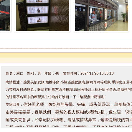
姓名：周仁 性别：男 年龄：48 发布时间：2024/11/26 16:36:10
病情描述：感觉头部发胀,颈椎疼痛,小脑还感觉胀痛,脑鸣耳鸣等现象.手脚发凉,
力带有发抖的感觉，眼睛有时看东西还模糊.请问医师以上这种情况是否,是脑梗的
的讲座慕名而来的希望孙主任给好好诊断一下，给配点中药谢谢.
你好周老师，
像突然的头晕、头痛、或头部昏沉，
单侧肢体
专家回复：
走路摇摇晃晃，容易跌倒，
突然的视力模糊或视野缺损，像
失语、说
睡或失去意识，经常
记忆力模糊、混乱或情绪异常，
这些是脑梗的前
问题都很有可能是颈椎引起的，不用过度紧张，还是建议找孙院长辩
方案，整体给咱调理一下。因为来院就诊的朋友较多，咱来院就诊的