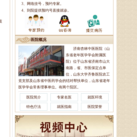
任中医师、蔺氏三通正骨术非遗传
3、网络挂号，预约专家。
承人、山东神州中医药研究所所
4、到院提供预约号直接就诊。
长、山东省老年医．．．
肢
徐乐芳
医院概况
中医副主任医师、骨病、风湿
济南杏林中医医院（山
病专家、中医妇科专家、山东省中
东省老年医学学会附属医
医学会风湿骨病专业委员会委员、
山东中医药学会．．．
院）位于山东省济南市山大
南路，省、市医保定点单
位，山东大学齐鲁医院农工
党支部及山东省中医药学会的结对帮扶单位，山东省老年
杨润河
医学学会常务理事单位。有两个院区。
副主任中医师、济南市名中医
医院简介
专家名医
就医环境
专家，擅长治疗颈肩腰腿痛：疼痛
麻木型颈椎病、眩晕型颈椎病、四
特色疗法
就医指南
医院荣誉
肢沉重型颈椎病．．．
李莹莹