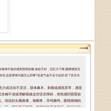
王恩梅
主任医师、山东省老年医学学
会理事、山东省亚健康防治协会理
事，对颈椎病、腰椎病、膝关节
病、股骨头坏死、．．．
陈建锋
中医全科主治医师、山东省老
年医学学会理事、山东省亚健康防
治协会理事，诊疗特点:对于颈椎
病、腰椎病等骨．．．
带有精神不振的感觉昏昏欲睡.食欲不好，记忆力下降,腿脚感觉无
前兆,还是脾胃问题怎么回事?还是气血不足引起的.听了孙主任
郭通道
无力或活动不灵活，
肢体麻木、刺痛或感觉异常，
感觉
中医专家，首届国医大师言传
话含糊不清或理解困难这些
语言障碍，
突然感到昏昏欲
身教，主治病种：擅长治疗眩晕
兆
。咱说的头脑胀痛，颈椎疼，耳鸣脑鸣，眼睛模糊的
症、焦虑症、抑郁症、失眠多梦、
脾胃病、消化不良．．．
证一下，找到真正病因，根据咱的具体情况，制定治疗
话请提前两天预约，可以加微信或打电话预约，微信号