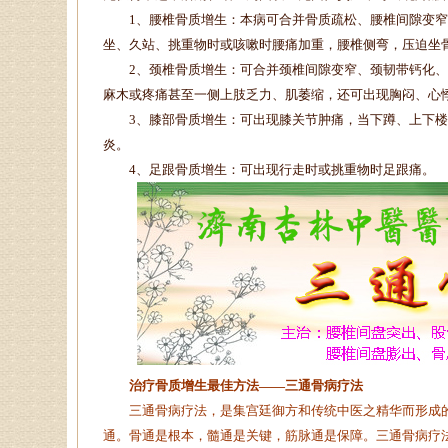
1、腰椎骨质增生：本病可合并骨质疏松、腰椎间隙变窄
坐、久站、挑重物时或咳嗽时腰痛加重，腰椎侧弯，压迫坐
2、颈椎骨质增生：可合并颈椎间隙变窄、颈韧带钙化、
麻木或疼痛甚至一侧上肢乏力、肌萎缩，还可出现胸闷、心
3、膝部骨质增生：可出现膝关节肿痛，当下蹲、上下楼
炎。
4、足跟骨质增生：可出现行走时或挑重物时足跟痛。
治疗骨质增生最佳方法——三通骨病疗法
三通骨病疗法，是集宫廷御方和传统中医之精华而形成的
通。骨通是根本，髓通是关键，筋脉通是保障。三通骨病疗