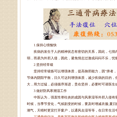
1.保持心情愉快
疾病的发生于人的精神状态有密切的关系，因此，七情内
弱，而易为外邪入侵，因此，避免情志过激或闷闷不乐，忧
2.坚持经常锻
坚持经常锻炼可以增强体质，提高御邪能力，因“痹者，闭
节体内阴阳平衡，日久可达到增强体质，减少疾病的目的，
大，用力过猛，必须循序渐进，贵在坚持，必要时可请医生
3.做好防风寒潮湿工作
中医认为，强直性脊柱炎的成因与风寒湿等外邪入侵有密
时候，当季节变化，气候剧变的时候，要及时增减衣服;夏日
潮气，天晴时更宜打开窗户，以通风去湿等等，在日常生活
三通骨病疗法，是集宫廷御方和传统中医之精华而形成