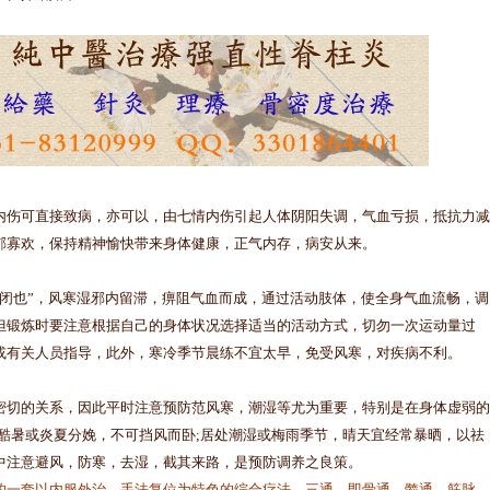
伤可直接致病，亦可以，由七情内伤引起人体阴阳失调，气血亏损，抵抗力减
郁寡欢，保持精神愉快带来身体健康，正气内存，病安从来。
也”，风寒湿邪内留滞，痹阻气血而成，通过活动肢体，使全身气血流畅，调
但锻炼时要注意根据自己的身体状况选择适当的活动方式，切勿一次运动量过
或有关人员指导，此外，寒冷季节晨练不宜太早，免受风寒，对疾病不利。
切的关系，因此平时注意预防范风寒，潮湿等尤为重要，特别是在身体虚弱的
酷暑或炎夏分娩，不可挡风而卧;居处潮湿或梅雨季节，晴天宜经常暴晒，以祛
中注意避风，防寒，去湿，截其来路，是预防调养之良策。
的一套以内服外治、手法复位为特色的综合疗法。三通，即骨通、髓通、筋脉