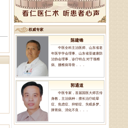
事，对颈椎病、腰椎病、膝关节
病、股骨头坏死、．．．
陈建锋
权威专家
中医全科主治医师、山东省老
年医学学会理事、山东省亚健康防
治协会理事，诊疗特点:对于颈椎
病、腰椎病等骨．．．
郭通道
中医专家，首届国医大师言传
身教，主治病种：擅长治疗眩晕
症、焦虑症、抑郁症、失眠多梦、
脾胃病、消化不良．．．
于锁库
从事男科临床工作10余年，主