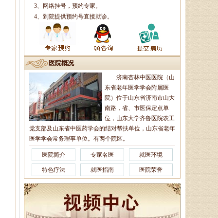
3、网络挂号，预约专家。
4、到院提供预约号直接就诊。
辛玉娥
主治医师、山东省老年医学学
会理事、山东省亚健康防治协会理
医院概况
事，诊疗特长:擅长治疗颈椎病、腰
椎病，风湿性．．．
济南杏林中医医院（山
东省老年医学学会附属医
院）位于山东省济南市山大
南路，省、市医保定点单
商登贵
位，山东大学齐鲁医院农工
执业中医师、健康管理师、名
党支部及山东省中医药学会的结对帮扶单位，山东省老年
老中医入室弟子，擅长治疗胃炎、
医学学会常务理事单位。有两个院区。
胃溃疡、胃下垂、鼻炎、哮喘、气
管炎、癫痫等。．．．
医院简介
专家名医
就医环境
特色疗法
就医指南
医院荣誉
王恩梅
主任医师、山东省老年医学学
会理事、山东省亚健康防治协会理