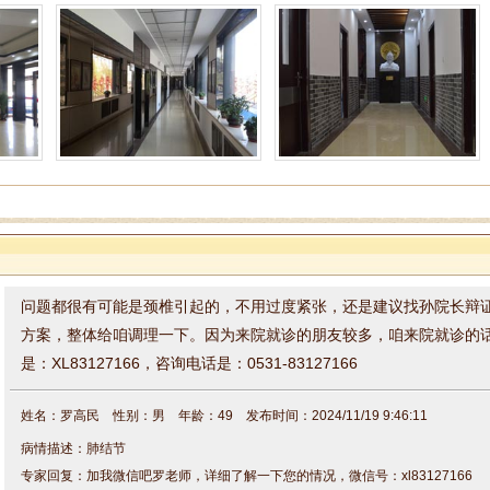
姓名：周仁 性别：男 年龄：48 发布时间：2024/11/26 16:36:10
病情描述：感觉头部发胀,颈椎疼痛,小脑还感觉胀痛,脑鸣耳鸣等现象.手脚发凉,
力带有发抖的感觉，眼睛有时看东西还模糊.请问医师以上这种情况是否,是脑梗的
的讲座慕名而来的希望孙主任给好好诊断一下，给配点中药谢谢.
你好周老师，
像突然的头晕、头痛、或头部昏沉，
单侧肢体
专家回复：
走路摇摇晃晃，容易跌倒，
突然的视力模糊或视野缺损，像
失语、说
睡或失去意识，经常
记忆力模糊、混乱或情绪异常，
这些是脑梗的前
问题都很有可能是颈椎引起的，不用过度紧张，还是建议找孙院长辩
方案，整体给咱调理一下。因为来院就诊的朋友较多，咱来院就诊的
是：XL83127166，咨询电话是：0531-83127166
姓名：罗高民 性别：男 年龄：49 发布时间：2024/11/19 9:46:11
病情描述：肺结节
专家回复：加我微信吧罗老师，详细了解一下您的情况，微信号：xl83127166