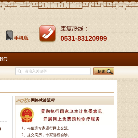
徐乐芳
中医副主任医师、骨病、风湿
病专家、中医妇科专家、山东省中
医学会风湿骨病专业委员会委员、
0531-83120999
山东中医药学会．．．
我们
杨润河
副主任中医师、济南市名中医
专家，擅长治疗颈肩腰腿痛：疼痛
麻木型颈椎病、眩晕型颈椎病、四
肢沉重型颈椎病．．．
网络就诊流程
李莹莹
主治医生、御医传人、健康管
理师，主治病种：1、微循环调
1、与值班专家进行网上交流。
的
理：包括疲倦乏力、无食欲、消化
2、提交病历，专家远程会诊。
不良、便溏便秘、．．．