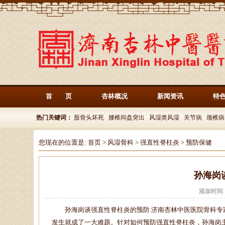
首 页
杏林概况
新闻资讯
特
热门关键词：
股骨头坏死
腰椎间盘突出
风湿类风湿
关节病
颈椎病
您现在的位置是:
首页
>
风湿骨科
>
强直性脊柱炎
>
预防保健
孙海岗
添加时间
孙海岗谈强直性脊柱炎的预防 济南杏林中医医院骨科专家
发生就成了一大难题。针对如何预防强直性脊柱炎，孙海岗