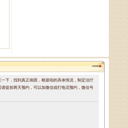
要从事前列腺炎、性功能障碍（阳
痿、早泄）等男科病症的中西医治
疗及理论研究．．．
带有精神不振的感觉昏昏欲睡.食欲不好，记忆力下降,腿脚感觉无
孙海岗
前兆,还是脾胃问题怎么回事?还是气血不足引起的.听了孙主任
济南杏林中医医院院长、副主
任中医师、蔺氏三通正骨术非遗传
承人、山东神州中医药研究所所
无力或活动不灵活，
肢体麻木、刺痛或感觉异常，
感觉
长、山东省老年医．．．
话含糊不清或理解困难这些
语言障碍，
突然感到昏昏欲
兆
。咱说的头脑胀痛，颈椎疼，耳鸣脑鸣，眼睛模糊的
证一下，找到真正病因，根据咱的具体情况，制定治疗
徐乐芳
话请提前两天预约，可以加微信或打电话预约，微信号
中医副主任医师、骨病、风湿
病专家、中医妇科专家、山东省中
医学会风湿骨病专业委员会委员、
山东中医药学会．．．
杨润河