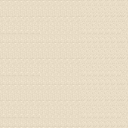
姓名：蔺善
病情描述
专家回复
1、通过
2、通过
3、通过
通过上述
来我院就
姓名：杨俊
病情描述
专家回复
你好，膝
失。
该病的成
较严重的
治疗方面