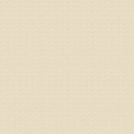
专家回复
疗，具体
姓名：郝义
病情描述
专家回复
较严重。
院详细咨
姓名：沈元
病情描述
专家回复
你好，从
的。通过
姓名：隗广
病情描述