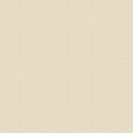
何？
治疗方面
理疗、
由于我院
姓名：李东
病情描述
梁断裂，
专家回复
孙主任预约
姓名：王秀
病情描述
专家回复
建议带着
姓名：刘增
病情描述