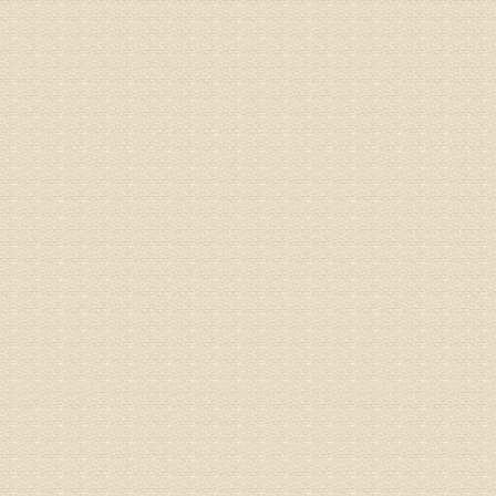
痛，其它
专家回复
你好，从
底康复需
姓名：彭希
病情描述
专家回复
电话：053
姓名：刘兴
病情描述
专家回复
院直接检
姓名：齐金
病情描述
都不理想