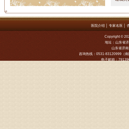
问题都
方案，
是：XL
医院介绍
│
专家名医
│
姓名：罗高
Copyright
病情描述
地址：山东省济
专家回复
山东省济南市
咨询热线：0531-83120999（南院
姓名：张文
电子邮箱：791390
病情描述
专家回复
姓名：张东
病情描述
专家回复
物灌注治
由于你说
来院就诊