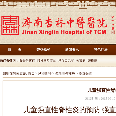
首 页
杏林概况
新闻资讯
特色疗法
热门关键词：
股骨头坏死
腰椎间盘突出
风湿类风湿
关节病
颈椎病
您现在的位置是:
首页
>
风湿骨科
>
强直性脊柱炎
>
预防保健
儿童强直性脊
添加时间：
2015-06-
儿童强直性脊柱炎的预防 强直