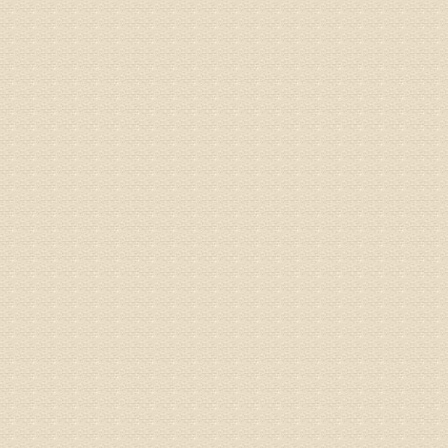
专家回复
况，不好
姓名：李维
病情描述
专家回复
正骨、针
姓名：林保
病情描述
2015
之行右腿
专家回复
姓名：李树
病情描述
专家回复