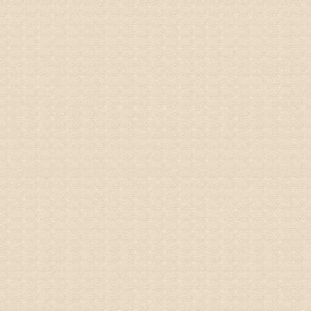
姓名：骆玉
病情描述
专家回复
由于来院
姓名：宫庆
病情描述
专家回复
液，同时
外用、针
姓名：苏强
病情描述
专家回复
的检查，
济南杏林
术，无痛