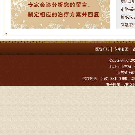
走路摇
睡或失
问题都
方案，
是：XL
姓名：罗高
医院介绍
│
专家名医
│
病情描述
Copyright
专家回复
地址：山东省济
山东省济南市
咨询热线：0531-83120999（南院
姓名：张文
电子邮箱：791390
病情描述
专家回复
姓名：张东
病情描述
专家回复
物灌注治