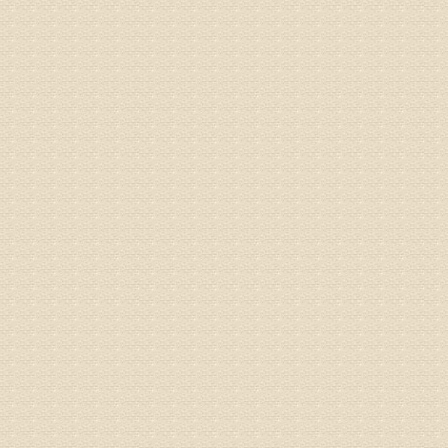
姓名：邱凤
病情描述
专家回复
疗，具体
姓名：郝义
病情描述
专家回复
较严重。
院详细咨
姓名：沈元
病情描述
专家回复
你好，从
的。通过