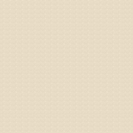
姓名：刘增
病情描述
专家回复
治疗方面
理疗、
由于我院
姓名：浦秀
病情描述
气，一点
专家回复
来诊请提
姓名：李玉
病情描述
专家回复
的放射性