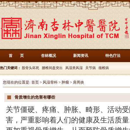
首 页
杏林概况
新闻资讯
特色疗法
热门关键词：
股骨头坏死
腰椎间盘突出
风湿类风湿
关节病
颈椎病
您现在的位置是:
首页
>
风湿骨科
>
肿瘤
>
肩周炎
骨质增生的危害有哪些
关节僵硬、疼痛、肿胀、畸形、活动受
害，严重影响着人们的健康及生活质量