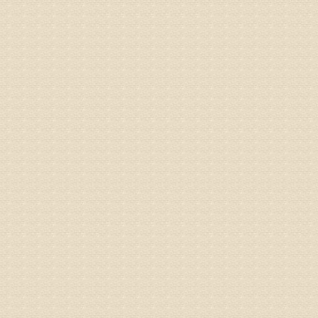
由于你说
来院就诊
姓名：骆玉
病情描述
专家回复
由于来院
姓名：宫庆
病情描述
专家回复
液，同时
外用、针
姓名：苏强
病情描述
专家回复