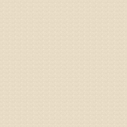
较严重的
治疗方面
济南杏林
姓名：李娟
病情描述
专家回复
你好，腰
治疗方面
身调理相
专家咨询预
姓名：高春
病情描述
专家回复
你好，颈
证施治才