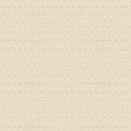
病情描述
都不理想
专家回复
况，不好
姓名：李维
病情描述
专家回复
正骨、针
姓名：林保
病情描述
2015
之行右腿
专家回复
姓名：李树