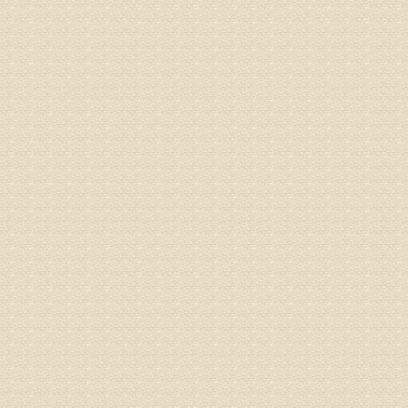
病情描述
专家回复
何？
治疗方面
理疗、
由于我院
姓名：李东
病情描述
梁断裂，
专家回复
孙主任预约
姓名：王秀
病情描述
专家回复
建议带着