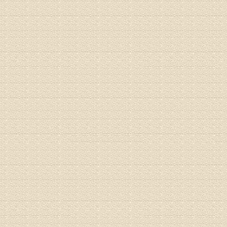
病情描述
专家回复
姓名：蔺善
病情描述
专家回复
1、通过
2、通过
3、通过
通过上述
来我院就
姓名：杨俊
病情描述
专家回复
你好，膝
失。
该病的成