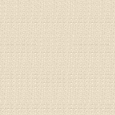
的检查，
济南杏林
术，无痛
由于专家
姓名：卢春
病情描述
专家回复
先需要通
同时，还
突出的真
由于我院
姓名：李女
病情描述
专家回复
姓名：刘昌