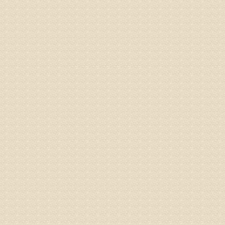
姓名：隗广
病情描述
痛，其它
专家回复
你好，从
底康复需
姓名：彭希
病情描述
专家回复
电话：053
姓名：刘兴
病情描述
专家回复
院直接检
姓名：齐金