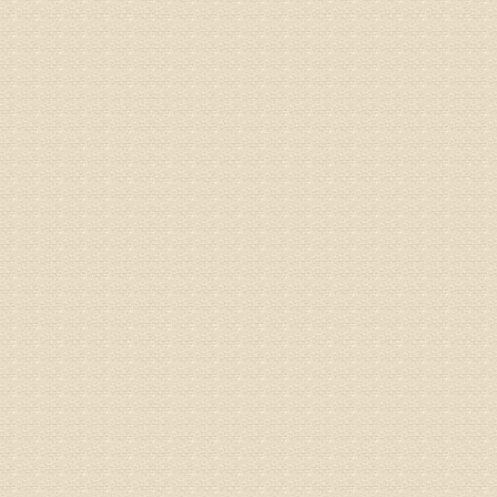
姓名：苏强
病情描述
专家回复
的检查，
济南杏林
术，无痛
由于专家
姓名：卢春
病情描述
专家回复
先需要通
同时，还
突出的真
由于我院
姓名：李女
病情描述