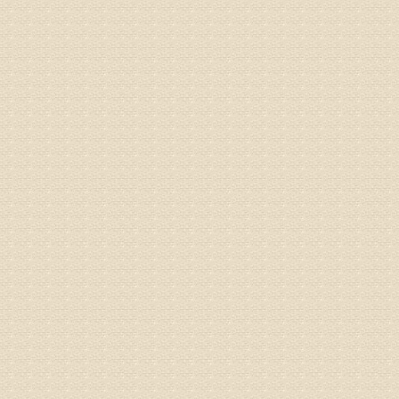
院直接检
姓名：齐金
病情描述
都不理想
专家回复
况，不好
姓名：李维
病情描述
专家回复
正骨、针
姓名：林保
病情描述
2015
之行右腿