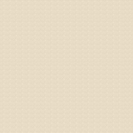
你好，从
的。通过
姓名：隗广
病情描述
痛，其它
专家回复
你好，从
底康复需
姓名：彭希
病情描述
专家回复
电话：053
姓名：刘兴
病情描述
专家回复