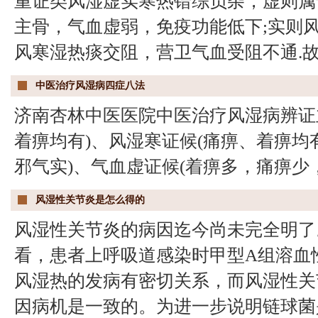
重证类风湿虚实寒热错综负杂，虚则属
主骨，气血虚弱，免疫功能低下;实则
风寒湿热痰交阻，营卫气血受阻不通.
中医治疗风湿病四症八法
济南杏林中医医院中医治疗风湿病辨证
着痹均有)、风湿寒证候(痛痹、着痹均
邪气实)、气血虚证候(着痹多，痛痹少
风湿性关节炎是怎么得的
风湿性关节炎的病因迄今尚未完全明了
看，患者上呼吸道感染时甲型A组溶血
风湿热的发病有密切关系，而风湿性关
因病机是一致的。为进一步说明链球菌