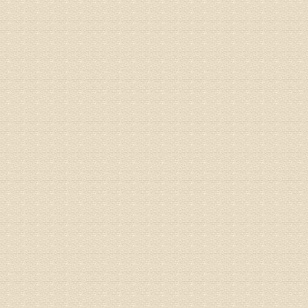
专家回复
建议带着
姓名：刘增
病情描述
专家回复
治疗方面
理疗、
由于我院
姓名：浦秀
病情描述
气，一点
专家回复
来诊请提
姓名：李玉