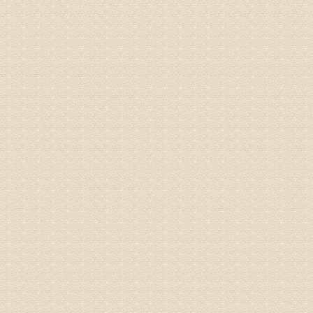
病情描述
专家回复
物灌注治
由于你说
来院就诊
姓名：骆玉
病情描述
专家回复
由于来院
姓名：宫庆
病情描述
专家回复
液，同时
外用、针