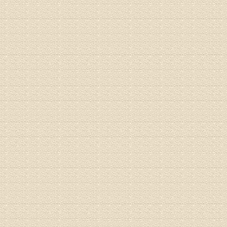
专家回复
姓名：刘昌
病情描述
专家回复
何？
治疗方面
理疗、
由于我院
姓名：李东
病情描述
梁断裂，
专家回复
孙主任预约
姓名：王秀
病情描述