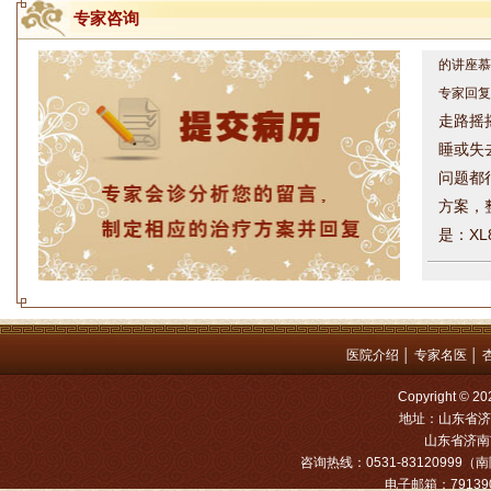
力带有发
专家咨询
的讲座慕
专家回复
走路摇
睡或失
问题都
方案，
是：XL
姓名：罗高
病情描述
专家回复
医院介绍
│
专家名医
│
姓名：张文
Copyright
病情描述
地址：山东省济
专家回复
山东省济南市
咨询热线：0531-83120999（南院
电子邮箱：791390
姓名：张东