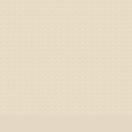
你好，膝
失。
该病的成
较严重的
治疗方面
济南杏林
姓名：李娟
病情描述
专家回复
你好，腰
治疗方面
身调理相
专家咨询预
姓名：高春
病情描述