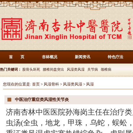
首 页
杏林概况
新闻资讯
特色疗法
热门关键词：
股骨头坏死
腰椎间盘突出
风湿类风湿
关节病
颈椎病
您现在的位置是:
首页
>
风湿骨科
>
风湿类风湿
>
风湿
中医治疗重症类风湿性关节炎
济南杏林中医医院孙海岗主任在治疗类
虫汤(全虫，地龙，甲珠，乌蛇，蜈蚣