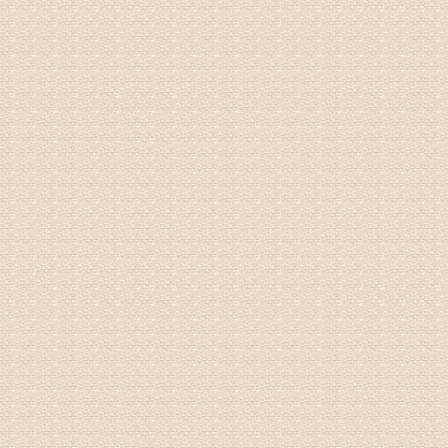
病情描述
专家回复
较严重。
院详细咨
姓名：沈元
病情描述
专家回复
你好，从
的。通过
姓名：隗广
病情描述
痛，其它
专家回复
你好，从
底康复需