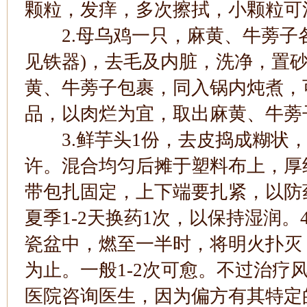
颗粒，发痒，多次擦拭，小颗粒可
2.母乌鸡一只，麻黄、牛蒡子各
见铁器)，去毛及内脏，洗净，置
黄、牛蒡子包裹，同入锅内炖煮，
品，以肉烂为宜，取出麻黄、牛蒡
3.鲜芋头1份，去皮捣成糊状，生
许。混合均匀后摊于塑料布上，厚
带包扎固定，上下端要扎紧，以防
夏季1-2天换药1次，以保持湿润。
瓷盆中，燃至一半时，将明火扑灭
为止。一般1-2次可愈。不过治疗
医院咨询医生，因为偏方有其特定