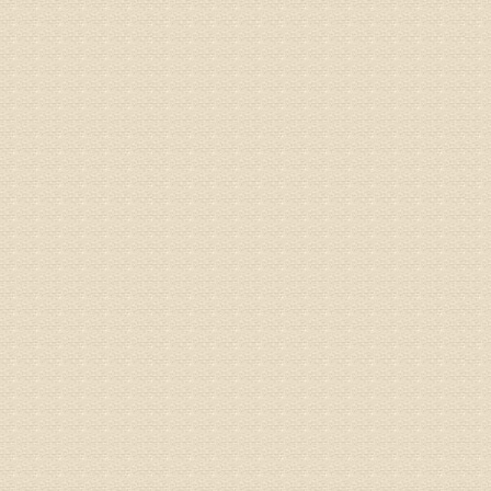
姓名：宫庆
病情描述
专家回复
液，同时
外用、针
姓名：苏强
病情描述
专家回复
的检查，
济南杏林
术，无痛
由于专家
姓名：卢春
病情描述