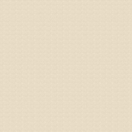
2、通过
3、通过
通过上述
来我院就
姓名：杨俊
病情描述
专家回复
你好，膝
失。
该病的成
较严重的
治疗方面
济南杏林
姓名：李娟
病情描述