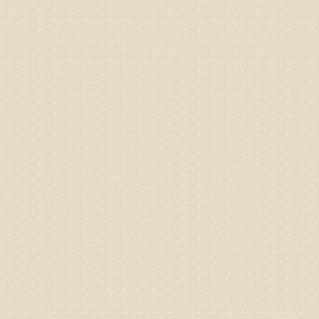
专家回复
你好，腰
治疗方面
身调理相
专家咨询预
姓名：高春
病情描述
专家回复
你好，颈
证施治才
因专家号
姓名：周仁
病情描述
专家回复
走路摇
睡或失