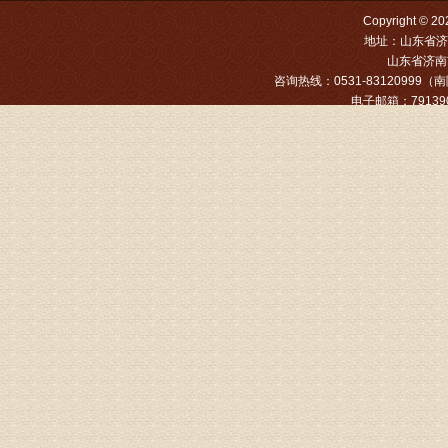
病情描述
Copyright
地址：山东省济
专家回复
山东省济南市
咨询热线：0531-83120999（南院
姓名：张文
电子邮箱：791390
病情描述
专家回复
姓名：张东
病情描述
专家回复
物灌注治
由于你说
来院就诊
姓名：骆玉
病情描述
专家回复
由于来院