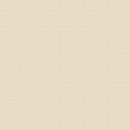
专家回复
正骨、针
姓名：林保
病情描述
2015
之行右腿
专家回复
姓名：李树
病情描述
专家回复
姓名：蔺善
病情描述
专家回复
1、通过