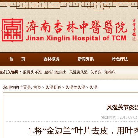
首 页
杏林概况
新闻资讯
特色疗法
热门关键词：
股骨头坏死
腰椎间盘突出
风湿类风湿
关节病
颈椎病
您现在的位置是:
首页
>
风湿骨科
>
风湿类风湿
>
风湿
风湿关节炎
添加时间：
2015-09-
1.将“金边兰”叶片去皮，用叶