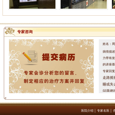
专家咨询
姓名：周仁
病情描述
力带有发
的讲座慕
专家回复
走路摇
睡或失
问题都
方案，
是：XL
医院介绍
│
专家名医
│
姓名：罗高