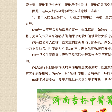
管狭窄、腰椎退行性改变、腰椎压缩性骨折、腰椎间盘病变
因此，老年人预防坐骨神经痛应注意以下几点：
1、老年人饮食应多样化，可适当增加牛奶、杂粮、豆类
过程。
(2)老年人应经常参加适度的事外、集体运动，如散步、太
炼，提高关节及全身运动功能.如果平时爱好运动量较大的球
(3)有些老年人面临一些繁重的家务劳动，如买菜、做饭
千万不要勉强。即使是力所能及的事，也不能着急.慢慢安排
(4)一旦发生腰腿痛，应到正规医院进行系统治疗.不可
间。
(5)为治疗其他疾病而长时间使用糖皮质激素时，应注意
有其他副作用较大的药物，只能临时使用，如消炎痛、炎痛
(6)定期检查身体，及早发现其他疾病并早期预防、早治