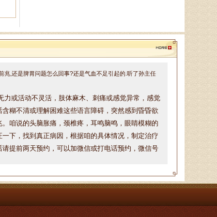
孙海岗
济南杏林中医医院院长、副主
任中医师、蔺氏三通正骨术非遗传
承人、山东神州中医药研究所所
带有精神不振的感觉昏昏欲睡.食欲不好，记忆力下降,腿脚感觉无
长、山东省老年医．．．
前兆,还是脾胃问题怎么回事?还是气血不足引起的.听了孙主任
无力或活动不灵活，
肢体麻木、刺痛或感觉异常，
感觉
徐乐芳
话含糊不清或理解困难这些
语言障碍，
突然感到昏昏欲
中医副主任医师、骨病、风湿
兆
。咱说的头脑胀痛，颈椎疼，耳鸣脑鸣，眼睛模糊的
病专家、中医妇科专家、山东省中
医学会风湿骨病专业委员会委员、
证一下，找到真正病因，根据咱的具体情况，制定治疗
山东中医药学会．．．
话请提前两天预约，可以加微信或打电话预约，微信号
杨润河
副主任中医师、济南市名中医
专家，擅长治疗颈肩腰腿痛：疼痛
麻木型颈椎病、眩晕型颈椎病、四
肢沉重型颈椎病．．．