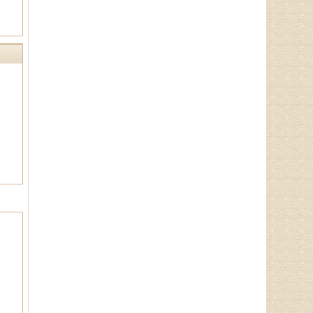
陈建锋
中医全科主治医师、山东省老
年医学学会理事、山东省亚健康防
治协会理事，诊疗特点:对于颈椎
病、腰椎病等骨．．．
郭通道
中医专家，首届国医大师言传
身教，主治病种：擅长治疗眩晕
症、焦虑症、抑郁症、失眠多梦、
脾胃病、消化不良．．．
于锁库
从事男科临床工作10余年，主
要从事前列腺炎、性功能障碍（阳
痿、早泄）等男科病症的中西医治
疗及理论研究．．．