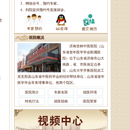
病专家、中医妇科专家、山东省中
3、网络挂号，预约专家。
医学会风湿骨病专业委员会委员、
4、到院提供预约号直接就诊。
山东中医药学会．．．
老
杨润河
医院概况
副主任中医师、济南市名中医
济南杏林中医医院（山
专家，擅长治疗颈肩腰腿痛：疼痛
，
东省老年医学学会附属医
麻木型颈椎病、眩晕型颈椎病、四
肢沉重型颈椎病．．．
院）位于山东省济南市山大
南路，省、市医保定点单
位，山东大学齐鲁医院农工
党支部及山东省中医药学会的结对帮扶单位，山东省老年
还
李莹莹
医学学会常务理事单位。有两个院区。
主治医生、御医传人、健康管
医院简介
专家名医
就医环境
理师，主治病种：1、微循环调
理：包括疲倦乏力、无食欲、消化
特色疗法
就医指南
医院荣誉
不良、便溏便秘、．．．
辛玉娥