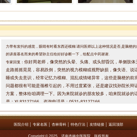
姓名：周仁 性别：男 年龄：48 发布时间：2024/11/26 16:36:10
病情描述：感觉头部发胀,颈椎疼痛,小脑还感觉胀痛,脑鸣耳鸣等现象.手脚发凉,
力带有发抖的感觉，眼睛有时看东西还模糊.请问医师以上这种情况是否,是脑梗的
的讲座慕名而来的希望孙主任给好好诊断一下，给配点中药谢谢.
你好周老师，
像突然的头晕、头痛、或头部昏沉，
单侧肢体
专家回复：
走路摇摇晃晃，容易跌倒，
突然的视力模糊或视野缺损，像
失语、说
睡或失去意识，经常
记忆力模糊、混乱或情绪异常，
这些是脑梗的前
问题都很有可能是颈椎引起的，不用过度紧张，还是建议找孙院长辩
方案，整体给咱调理一下。因为来院就诊的朋友较多，咱来院就诊的
是：XL83127166，咨询电话是：0531-83127166
姓名：罗高民 性别：男 年龄：49 发布时间：2024/11/19 9:46:11
病情描述：肺结节
医院介绍
│
专家名医
│
杏林骨科
│
特色疗法
│
友情链接
│
返回顶部
专家回复：加我微信吧罗老师，详细了解一下您的情况，微信号：xl83127166
Copyright © 2025 济南杏林中医医院 版权所有