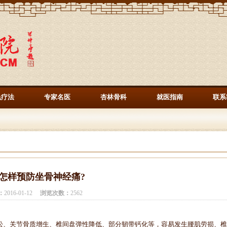
色疗法
专家名医
杏林骨科
就医指南
联系
怎样预防坐骨神经痛?
：
2016-01-12
浏览次数：
2562
、关节骨质增生、椎间盘弹性降低、部分韧带钙化等，容易发生腰肌劳损、椎