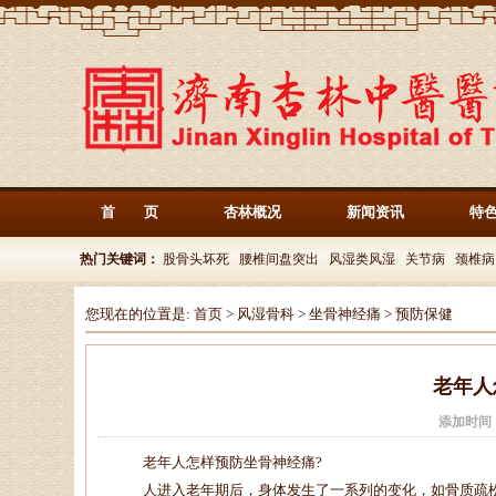
首 页
杏林概况
新闻资讯
特
热门关键词：
股骨头坏死
腰椎间盘突出
风湿类风湿
关节病
颈椎病
您现在的位置是:
首页
>
风湿骨科
>
坐骨神经痛
>
预防保健
老年人
添加时间
老年人怎样预防坐骨神经痛?
人进入老年期后，身体发生了一系列的变化，如骨质疏松