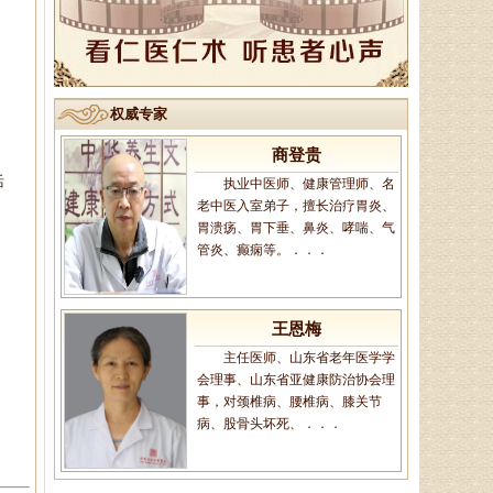
主治医师、山东省老年医学学
会理事、山东省亚健康防治协会理
事，诊疗特长:擅长治疗颈椎病、腰
椎病，风湿性．．．
权威专家
商登贵
活
执业中医师、健康管理师、名
老中医入室弟子，擅长治疗胃炎、
。
胃溃疡、胃下垂、鼻炎、哮喘、气
管炎、癫痫等。．．．
王恩梅
主任医师、山东省老年医学学
会理事、山东省亚健康防治协会理
事，对颈椎病、腰椎病、膝关节
病、股骨头坏死、．．．