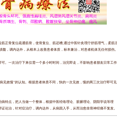
筋正骨复位疏通筋骨，使骨复位、筋还槽;通过中医针灸理疗舒筋理气，柔筋
精填髓，调内达外，从根本上改善患者体质，标本兼治，对患者机体无任何损伤
可。一次治疗下来仅需一个多小时时间，治完即走，不影响患者朋友日常工作
见效慢”的认知。根据患者体质不同，快的一次见效，慢的两三次治疗即可见
病特点，把人当做一个整体，根据中医经络理论、脏腑理论、阴阳学说等理
辩证论治，针对症治疗，调内达外，从病因入手，从而治愈坐骨神经痛不复发。