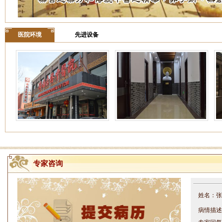
医院环境
先进设备
专家咨询
姓名：张东
病情描述
专家回复