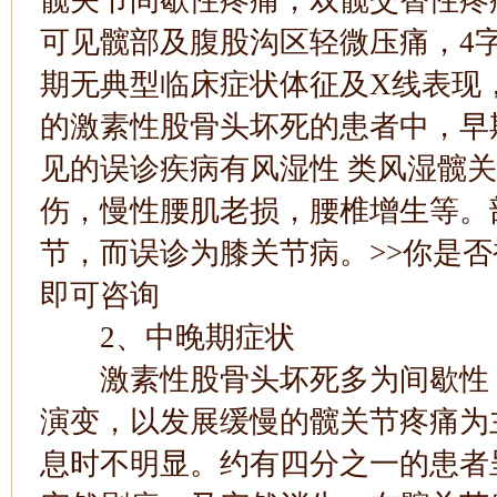
髋关节间歇性疼痛，双髋交替性疼
可见髋部及腹股沟区轻微压痛，4
期无典型临床症状体征及X线表现
的激素性股骨头坏死的患者中，早
见的误诊疾病有风湿性 类风湿髋关
伤，慢性腰肌老损，腰椎增生等。
节，而误诊为膝关节病。>>你是否
即可咨询
2、中晚期症状
激素性股骨头坏死多为间歇性，
演变，以发展缓慢的髋关节疼痛为
息时不明显。约有四分之一的患者