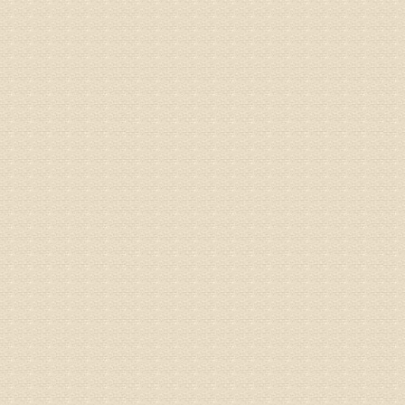
液，同时
外用、针
姓名：苏强
病情描述
专家回复
的检查，
济南杏林
术，无痛
由于专家
姓名：卢春
病情描述
专家回复
先需要通
同时，还
突出的真