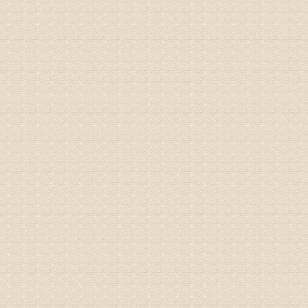
姓名：沈元
病情描述
专家回复
你好，从
的。通过
姓名：隗广
病情描述
痛，其它
专家回复
你好，从
底康复需
姓名：彭希
病情描述
专家回复
电话：053