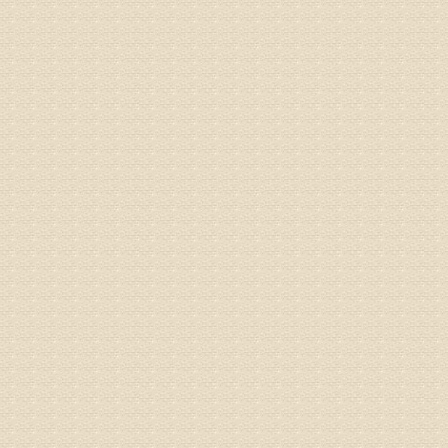
病情描述
2015
之行右腿
专家回复
姓名：李树
病情描述
专家回复
姓名：蔺善
病情描述
专家回复
1、通过
2、通过
3、通过
通过上述
来我院就