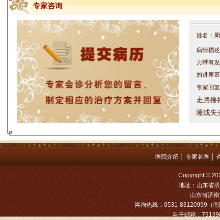
专家咨询
姓名：周仁
病情描述
力带有发
的讲座慕
专家回复
走路摇
睡或失
问题都
方案，
是：XL
医院介绍
│
专家名医
│
姓名：罗高
Copyright
病情描述
地址：山东省济
专家回复
山东省济南市
咨询热线：0531-83120999（南院
姓名：张文
电子邮箱：791390