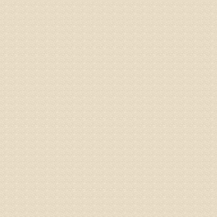
姓名：刘兴
病情描述
专家回复
院直接检
姓名：齐金
病情描述
都不理想
专家回复
况，不好
姓名：李维
病情描述
专家回复
正骨、针
姓名：林保