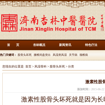
首 页
杏林概况
新闻资讯
特色疗法
热门关键词：
股骨头坏死
腰椎间盘突出
风湿类风湿
关节病
颈椎病
您现在的位置是:
首页
>
风湿骨科
>
股骨头坏死
>
分类
激素性股
添加时间：
2015-06-
激素性股骨头坏死就是因为长时