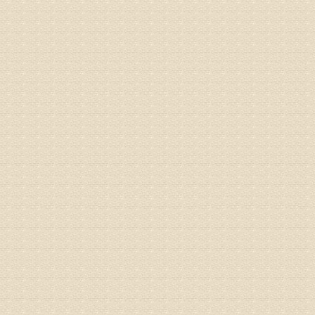
院详细咨
姓名：沈元
病情描述
专家回复
你好，从
的。通过
姓名：隗广
病情描述
痛，其它
专家回复
你好，从
底康复需
姓名：彭希
病情描述
专家回复