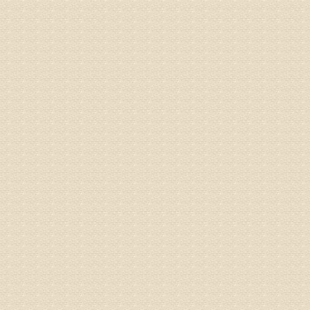
专家回复
液，同时
外用、针
姓名：苏强
病情描述
专家回复
的检查，
济南杏林
术，无痛
由于专家
姓名：卢春
病情描述
专家回复
先需要通
同时，还