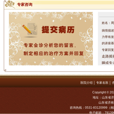
专家咨询
姓名：周仁
病情描述
力带有发
的讲座慕
专家回复
走路摇
睡或失
问题都
方案，
是：XL
医院介绍
│
专家名医
│
姓名：罗高
Copyright
地址：山东省济
病情描述
山东省济南市
专家回复
咨询热线：0531-83120999（南院
电子邮箱：791390