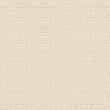
姓名：林保
病情描述
2015
之行右腿
专家回复
姓名：李树
病情描述
专家回复
姓名：蔺善
病情描述
专家回复
1、通过
2、通过
3、通过
通过上述
来我院就