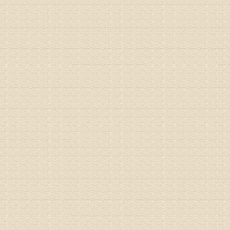
姓名：杨俊
病情描述
专家回复
你好，膝
失。
该病的成
较严重的
治疗方面
济南杏林
姓名：李娟
病情描述
专家回复
你好，腰
治疗方面