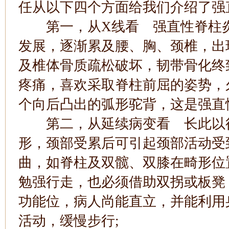
任从以下四个方面给我们介绍了强
第一，从X线看 强直性脊柱炎
发展，逐渐累及腰、胸、颈椎，出
及椎体骨质疏松破坏，韧带骨化终
疼痛，喜欢采取脊柱前屈的姿势，
个向后凸出的弧形驼背，这是强直
第二，从延续病变看 长此以往
形，颈部受累后可引起颈部活动受
曲，如脊柱及双髋、双膝在畸形位
勉强行走，也必须借助双拐或板凳
功能位，病人尚能直立，并能利用
活动，缓慢步行;