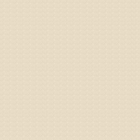
电话：053
姓名：刘兴
病情描述
专家回复
院直接检
姓名：齐金
病情描述
都不理想
专家回复
况，不好
姓名：李维
病情描述
专家回复
正骨、针