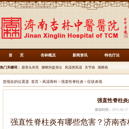
首 页
杏林概况
新闻资讯
特色疗法
热门关键词：
股骨头坏死
腰椎间盘突出
风湿类风湿
关节病
颈椎病
您现在的位置是:
首页
>
风湿骨科
>
强直性脊柱炎
>
症状表现
强直性脊柱炎
添加时间：
2015-06-
强直性脊柱炎有哪些危害？济南杏