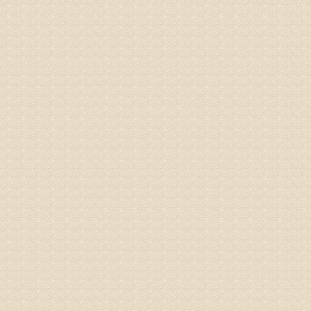
突出的真
由于我院
姓名：李女
病情描述
专家回复
姓名：刘昌
病情描述
专家回复
何？
治疗方面
理疗、
由于我院
姓名：李东
病情描述
梁断裂，