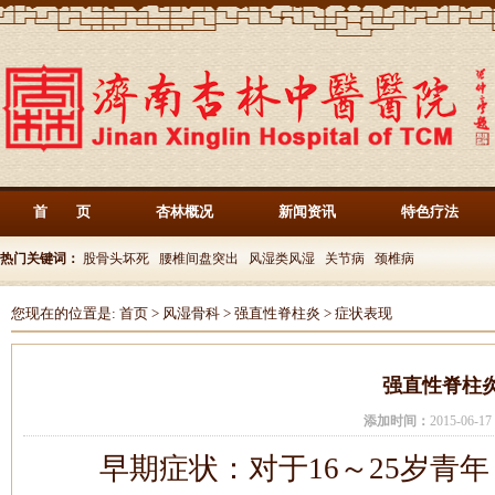
首 页
杏林概况
新闻资讯
特色疗法
热门关键词：
股骨头坏死
腰椎间盘突出
风湿类风湿
关节病
颈椎病
您现在的位置是:
首页
>
风湿骨科
>
强直性脊柱炎
>
症状表现
强直性脊柱
添加时间：
2015-06-
早期症状：对于16～25岁青年