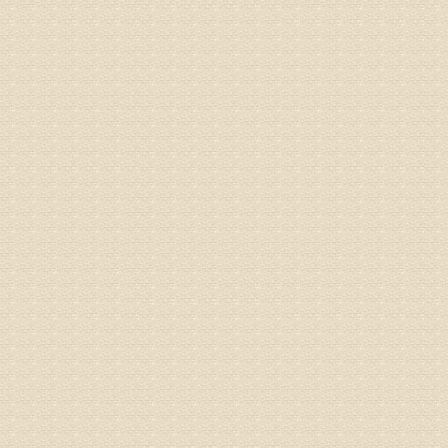
病情描述
专家回复
姓名：刘昌
病情描述
专家回复
何？
治疗方面
理疗、
由于我院
姓名：李东
病情描述
梁断裂，
专家回复
孙主任预约
姓名：王秀