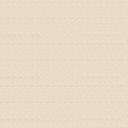
专家回复
你好，膝
失。
该病的成
较严重的
治疗方面
济南杏林
姓名：李娟
病情描述
专家回复
你好，腰
治疗方面
身调理相
专家咨询预
姓名：高春