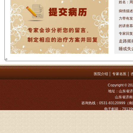
病情描述
力带有发
的讲座慕
专家回复
走路摇
睡或失
问题都
方案，
是：XL
医院介绍
│
专家名医
│
姓名：罗高
Copyright
病情描述
地址：山东省济
专家回复
山东省济南市
咨询热线：0531-83120999（南院
电子邮箱：791390
姓名：张文
病情描述
专家回复