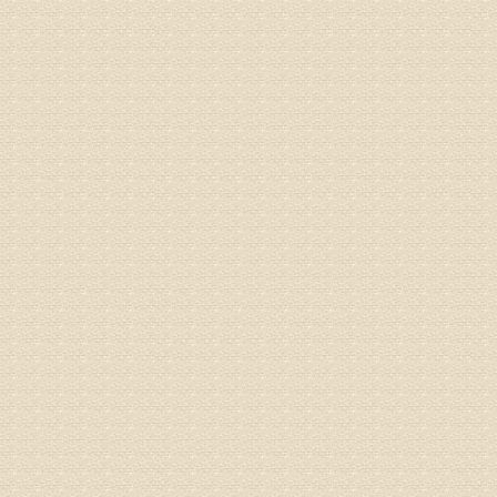
姓名：苏强
病情描述
专家回复
的检查，
济南杏林
术，无痛
由于专家
姓名：卢春
病情描述
专家回复
先需要通
同时，还
突出的真
由于我院
姓名：李女