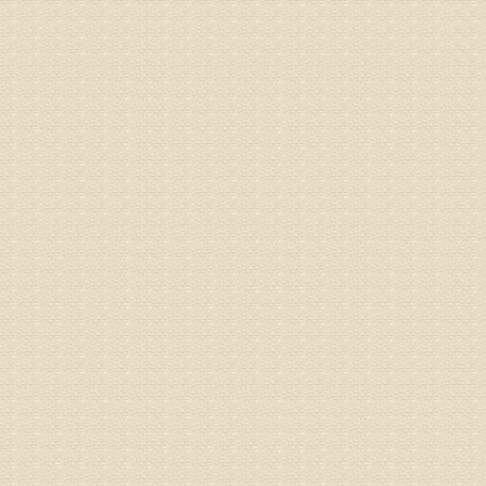
之行右腿
专家回复
姓名：李树
病情描述
专家回复
姓名：蔺善
病情描述
专家回复
1、通过
2、通过
3、通过
通过上述
来我院就
姓名：杨俊
病情描述