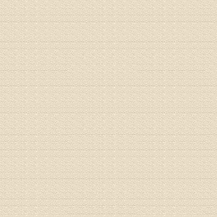
专家回复
你好，从
的。通过
姓名：隗广
病情描述
痛，其它
专家回复
你好，从
底康复需
姓名：彭希
病情描述
专家回复
电话：053
姓名：刘兴