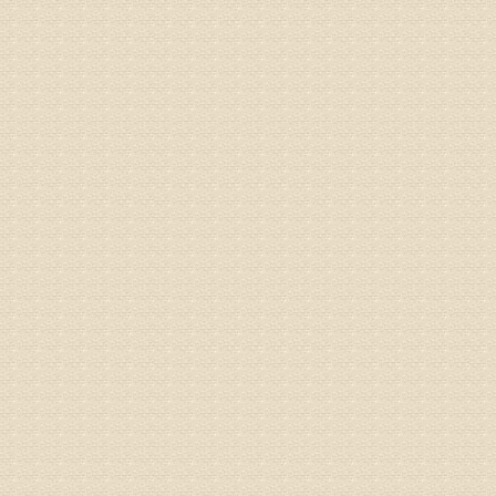
姓名：张东
病情描述
专家回复
物灌注治
由于你说
来院就诊
姓名：骆玉
病情描述
专家回复
由于来院
姓名：宫庆
病情描述
专家回复
液，同时
外用、针