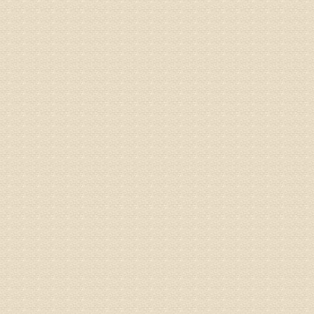
病情描述
专家回复
建议带着
姓名：刘增
病情描述
专家回复
治疗方面
理疗、
由于我院
姓名：浦秀
病情描述
气，一点
专家回复
来诊请提