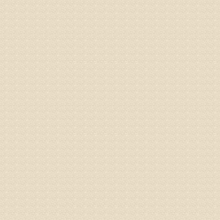
病情描述
专家回复
院直接检
姓名：齐金
病情描述
都不理想
专家回复
况，不好
姓名：李维
病情描述
专家回复
正骨、针
姓名：林保
病情描述
2015