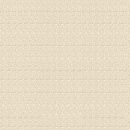
底康复需
姓名：彭希
病情描述
专家回复
电话：053
姓名：刘兴
病情描述
专家回复
院直接检
姓名：齐金
病情描述
都不理想
专家回复
况，不好