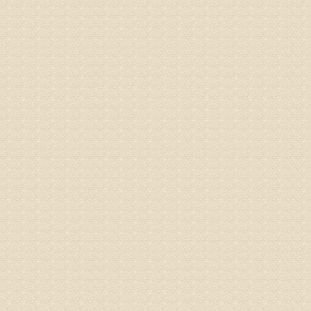
姓名：卢春
病情描述
专家回复
先需要通
同时，还
突出的真
由于我院
姓名：李女
病情描述
专家回复
姓名：刘昌
病情描述
专家回复
何？
治疗方面
理疗、