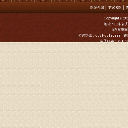
医院介绍
│
专家名医
│
姓名：罗高
Copyright
病情描述
地址：山东省济
专家回复
山东省济南市
咨询热线：0531-83120999（南院
姓名：张文
电子邮箱：791390
病情描述
专家回复
姓名：张东
病情描述
专家回复
物灌注治
由于你说
来院就诊
姓名：骆玉