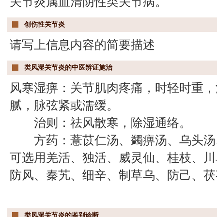
关节炎属血清阴性类关节病。
创伤性关节炎
请写上信息内容的简要描述
类风湿关节炎的中医辨证施治
风寒湿痹：关节肌肉疼痛，时轻时重，
腻，脉弦紧或濡缓。
治则：祛风散寒，除湿通络。
方药：薏苡仁汤、蠲痹汤、乌头汤、
可选用羌活、独活、威灵仙、桂枝、川
防风、秦艽、细辛、制草乌、防己、茯
类风湿关节炎的鉴别诊断