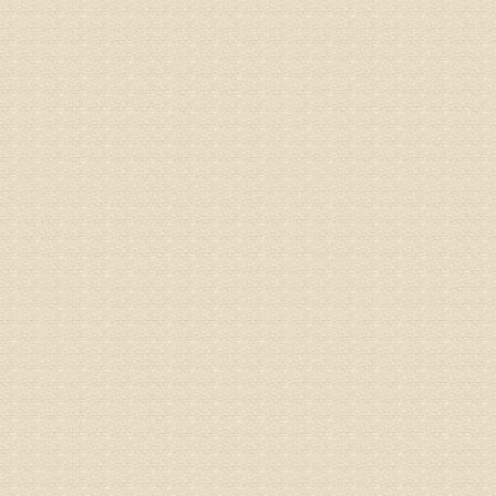
专家回复
1、通过
2、通过
3、通过
通过上述
来我院就
姓名：杨俊
病情描述
专家回复
你好，膝
失。
该病的成
较严重的
治疗方面
济南杏林