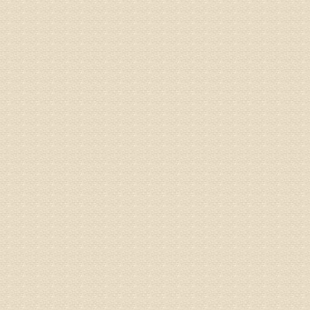
病情描述
专家回复
由于来院
姓名：宫庆
病情描述
专家回复
液，同时
外用、针
姓名：苏强
病情描述
专家回复
的检查，
济南杏林
术，无痛
由于专家