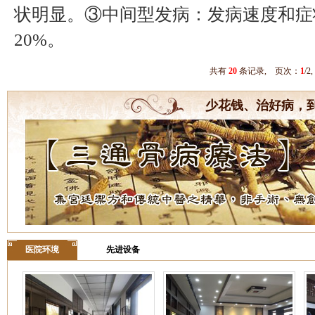
状明显。③中间型发病：发病速度和症
20%。
共有
20
条记录, 页次：
1
/
少花钱、治好病，
医院环境
先进设备