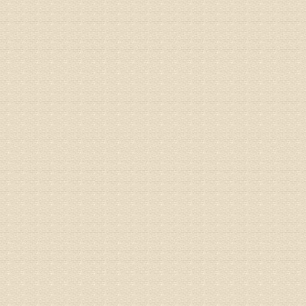
姓名：郝义
病情描述
专家回复
较严重。
院详细咨
姓名：沈元
病情描述
专家回复
你好，从
的。通过
姓名：隗广
病情描述
痛，其它
专家回复
你好，从