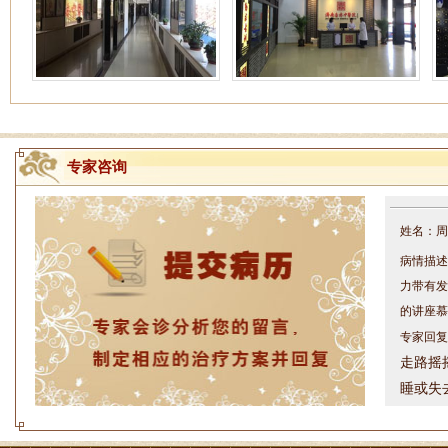
专家咨询
姓名：周仁
病情描述
力带有发
的讲座慕
专家回复
走路摇
睡或失
问题都
方案，
是：XL